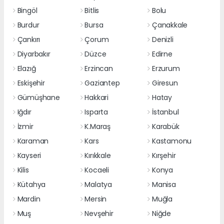
Bingöl
Bitlis
Bolu
Burdur
Bursa
Çanakkale
Çankırı
Çorum
Denizli
Diyarbakır
Düzce
Edirne
Elazığ
Erzincan
Erzurum
Eskişehir
Gaziantep
Giresun
Gümüşhane
Hakkari
Hatay
Iğdır
Isparta
İstanbul
İzmir
K.Maraş
Karabük
Karaman
Kars
Kastamonu
Kayseri
Kırıkkale
Kırşehir
Kilis
Kocaeli
Konya
Kütahya
Malatya
Manisa
Mardin
Mersin
Muğla
Muş
Nevşehir
Niğde