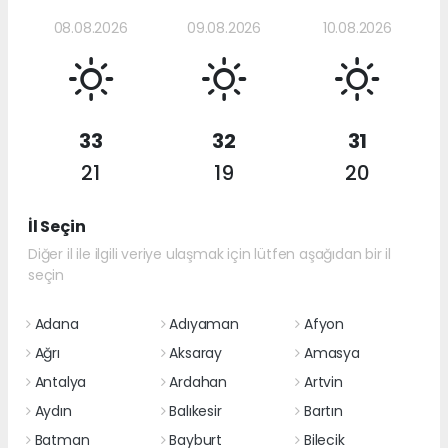
08.08.2026
09.08.2026
10.08.2026
33
32
31
21
19
20
İl Seçin
Diğer il ile ilgili veriye ulaşmak için lütfen aşağıdan bir il
seçin
Adana
Adıyaman
Afyon
Ağrı
Aksaray
Amasya
Antalya
Ardahan
Artvin
Aydın
Balıkesir
Bartın
Batman
Bayburt
Bilecik