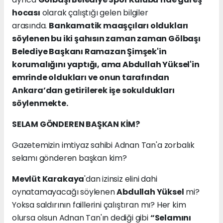
hocası
olarak çalıştığı gelen bilgiler
arasında.
Bankamatik maaşçıları oldukları
söylenen bu iki şahısın zaman zaman Gölbaşı
Belediye Başkanı Ramazan Şimşek'in
korumalığını yaptığı, ama Abdullah Yüksel'in
emrinde oldukları ve onun tarafından
Ankara’dan getirilerek işe sokuldukları
söylenmekte.
SELAM GÖNDEREN BAŞKAN KİM?
Gazetemizin imtiyaz sahibi Adnan Tan'a zorbalık
selamı gönderen başkan kim?
Mevlüt Karakaya
'dan izinsiz elini dahi
oynatamayacağı söylenen
Abdullah Yüksel
mi?
Yoksa saldırının faillerini çalıştıran mı? Her kim
olursa olsun Adnan Tan'ın dediği gibi
“Selamını