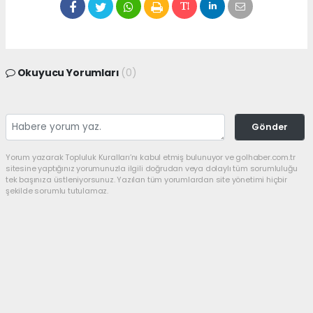
Okuyucu Yorumları
(0)
Gönder
Yorum yazarak Topluluk Kuralları’nı kabul etmiş bulunuyor ve golhaber.com.tr
sitesine yaptığınız yorumunuzla ilgili doğrudan veya dolaylı tüm sorumluluğu
tek başınıza üstleniyorsunuz. Yazılan tüm yorumlardan site yönetimi hiçbir
şekilde sorumlu tutulamaz.
haber paketi
haber scripti
haber yazılımı
Tüm hakları saklı tutulmaktadır.Copyright 2026©
Haber Yazılımı:
Web Aksiyon ®