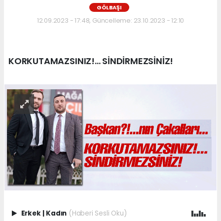
GÖLBAŞI
12.09.2023 - 17:48, Güncelleme: 23.10.2023 - 12:10
KORKUTAMAZSINIZ!... SİNDİRMEZSİNİZ!
Erkek
|
Kadın
(Haberi Sesli Oku)