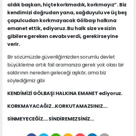
aldık başkan, hiçte korkmadık, korkmayız”.
Biz
kendimizi doğrudan yana, sağduyulu ve üç beş
çapulcudan korkmayacak Gölbaşı halkına
emanet ettik, ediyoruz. Bu halk size ve sizin
gibilere gereken cevabı verdi, gerekirse yine
verir.
Bir sözümüzde güvenliğimizden sorumlu devlet
büyüklerine artık fail aramanıza gerek yok olası bir
saldırının nereden geleceği aşikâr, ama biz
söylediğimiz gibi
KENDİMİZİ GÖLBAŞI HALKINA EMANET ediyoruz.
KORKMAYACAĞIZ…KORKUTAMAZSINIZ….
SİNMEYECEĞİZ…. SİNDİREMEZSİNİZ…