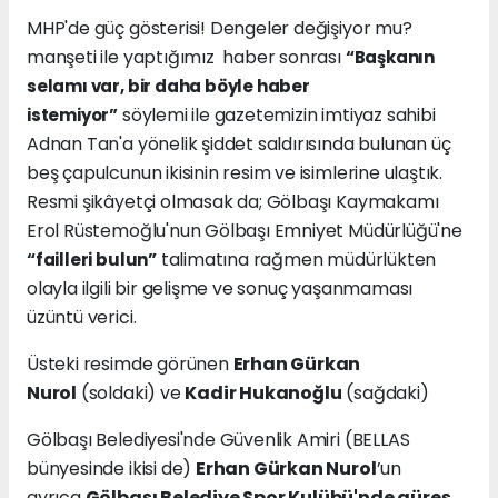
MHP'de güç gösterisi! Dengeler değişiyor mu?
manşeti ile yaptığımız haber sonrası
“Başkanın
selamı var, bir daha böyle haber
söylemi ile gazetemizin imtiyaz sahibi
istemiyor”
Adnan Tan'a yönelik şiddet saldırısında bulunan üç
beş çapulcunun ikisinin resim ve isimlerine ulaştık.
Resmi şikâyetçi olmasak da; Gölbaşı Kaymakamı
Erol Rüstemoğlu'nun Gölbaşı Emniyet Müdürlüğü'ne
talimatına rağmen müdürlükten
“failleri bulun”
olayla ilgili bir gelişme ve sonuç yaşanmaması
üzüntü verici.
Üsteki resimde görünen
Erhan Gürkan
Nurol
(soldaki) ve
Kadir Hukanoğlu
(sağdaki)
Gölbaşı Belediyesi'nde Güvenlik Amiri (BELLAS
bünyesinde ikisi de)
Erhan Gürkan Nurol
’un
ayrıca
Gölbaşı Belediye Spor Kulübü'nde güreş