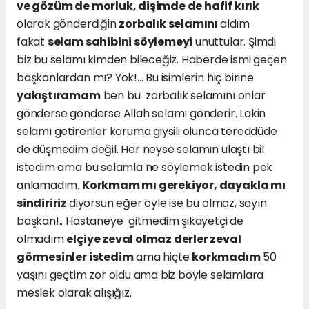
ve gözüm de morluk, dişimde de hafif kırık
olarak gönderdiğin
zorbalık selamını
aldım
fakat
selam sahibini söylemeyi
unuttular. Şimdi
biz bu selamı kimden bileceğiz. Haberde ismi geçen
başkanlardan mı? Yok!... Bu isimlerin hiç birine
yakıştıramam
ben bu zorbalık selamını onlar
gönderse gönderse Allah selamı gönderir. Lakin
selamı getirenler koruma giysili olunca tereddüde
de düşmedim değil. Her neyse selamın ulaştı bil
istedim ama bu selamla ne söylemek istedin pek
anlamadım.
Korkmam mı gerekiyor, dayakla mı
sindiririz
diyorsun eğer öyle ise bu olmaz, sayın
başkan!.. Hastaneye gitmedim şikayetçi de
olmadım
elçiye zeval olmaz derler zeval
görmesinler istedim
ama hiçte
korkmadım
50
yaşını geçtim zor oldu ama biz böyle selamlara
meslek olarak alışığız.