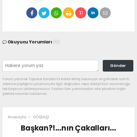
Okuyucu Yorumları
(0)
Gönder
Yorum yazarak Topluluk Kuralları’nı kabul etmiş bulunuyor ve golhaber.com.tr
sitesine yaptığınız yorumunuzla ilgili doğrudan veya dolaylı tüm sorumluluğu
tek başınıza üstleniyorsunuz. Yazılan tüm yorumlardan site yönetimi hiçbir
şekilde sorumlu tutulamaz.
Anasayfa
GÖLBAŞI
Başkan?!...nın Çakalları...