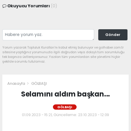
Okuyucu Yorumları
(0)
Gönder
Yorum yazarak Topluluk Kuralları’nı kabul etmiş bulunuyor ve golhaber.com.tr
sitesine yaptığınız yorumunuzla ilgili doğrudan veya dolaylı tüm sorumluluğu
tek başınıza üstleniyorsunuz. Yazılan tüm yorumlardan site yönetimi hiçbir
şekilde sorumlu tutulamaz.
Anasayfa
GÖLBAŞI
Selamını aldım başkan...
GÖLBAŞI
01.09.2023 - 15:21, Güncelleme: 23.10.2023 - 12:09