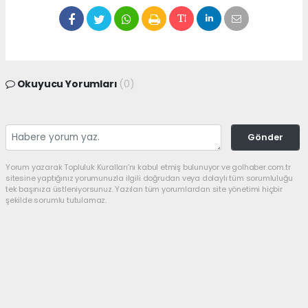
Okuyucu Yorumları
(0)
Gönder
Yorum yazarak Topluluk Kuralları’nı kabul etmiş bulunuyor ve golhaber.com.tr
sitesine yaptığınız yorumunuzla ilgili doğrudan veya dolaylı tüm sorumluluğu
tek başınıza üstleniyorsunuz. Yazılan tüm yorumlardan site yönetimi hiçbir
şekilde sorumlu tutulamaz.
haber paketi
haber scripti
haber yazılımı
Tüm hakları saklı tutulmaktadır.Copyright 2026©