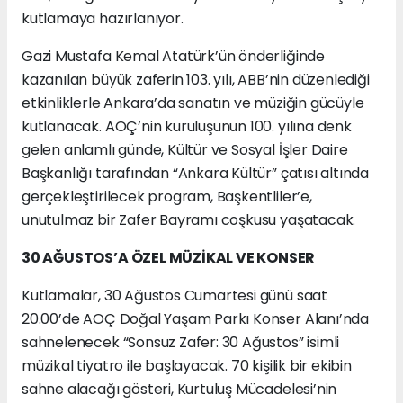
kutlamaya hazırlanıyor.
Gazi Mustafa Kemal Atatürk’ün önderliğinde
kazanılan büyük zaferin 103. yılı, ABB’nin düzenlediği
etkinliklerle Ankara’da sanatın ve müziğin gücüyle
kutlanacak. AOÇ’nin kuruluşunun 100. yılına denk
gelen anlamlı günde, Kültür ve Sosyal İşler Daire
Başkanlığı tarafından “Ankara Kültür” çatısı altında
gerçekleştirilecek program, Başkentliler’e,
unutulmaz bir Zafer Bayramı coşkusu yaşatacak.
30 AĞUSTOS’A ÖZEL MÜZİKAL VE KONSER
Kutlamalar, 30 Ağustos Cumartesi günü saat
20.00’de AOÇ Doğal Yaşam Parkı Konser Alanı’nda
sahnelenecek “Sonsuz Zafer: 30 Ağustos” isimli
müzikal tiyatro ile başlayacak. 70 kişilik bir ekibin
sahne alacağı gösteri, Kurtuluş Mücadelesi’nin