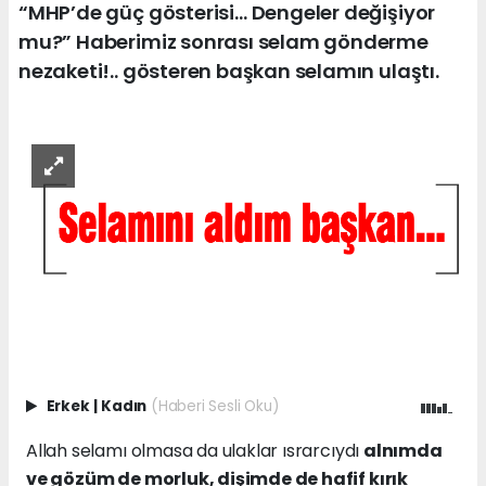
“MHP’de güç gösterisi… Dengeler değişiyor
mu?” Haberimiz sonrası selam gönderme
nezaketi!.. gösteren başkan selamın ulaştı.
Erkek
|
Kadın
(Haberi Sesli Oku)
Allah selamı olmasa da ulaklar ısrarcıydı
alnımda
ve gözüm de morluk, dişimde de hafif kırık