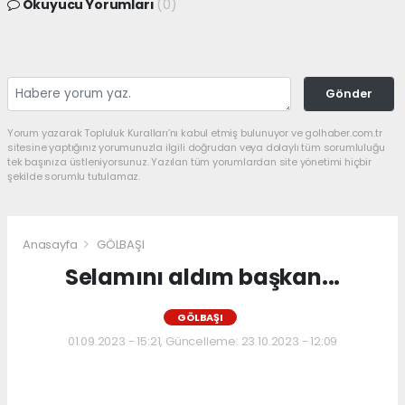
Okuyucu Yorumları
(0)
Gönder
Yorum yazarak Topluluk Kuralları’nı kabul etmiş bulunuyor ve golhaber.com.tr
sitesine yaptığınız yorumunuzla ilgili doğrudan veya dolaylı tüm sorumluluğu
tek başınıza üstleniyorsunuz. Yazılan tüm yorumlardan site yönetimi hiçbir
şekilde sorumlu tutulamaz.
Anasayfa
GÖLBAŞI
Selamını aldım başkan...
GÖLBAŞI
01.09.2023 - 15:21, Güncelleme: 23.10.2023 - 12:09