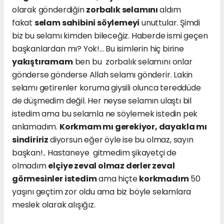
olarak gönderdiğin
zorbalık selamını
aldım
fakat
selam sahibini söylemeyi
unuttular. Şimdi
biz bu selamı kimden bileceğiz. Haberde ismi geçen
başkanlardan mı? Yok!... Bu isimlerin hiç birine
yakıştıramam
ben bu zorbalık selamını onlar
gönderse gönderse Allah selamı gönderir. Lakin
selamı getirenler koruma giysili olunca tereddüde
de düşmedim değil. Her neyse selamın ulaştı bil
istedim ama bu selamla ne söylemek istedin pek
anlamadım.
Korkmam mı gerekiyor, dayakla mı
sindiririz
diyorsun eğer öyle ise bu olmaz, sayın
başkan!.. Hastaneye gitmedim şikayetçi de
olmadım
elçiye zeval olmaz derler zeval
görmesinler istedim
ama hiçte
korkmadım
50
yaşını geçtim zor oldu ama biz böyle selamlara
meslek olarak alışığız.