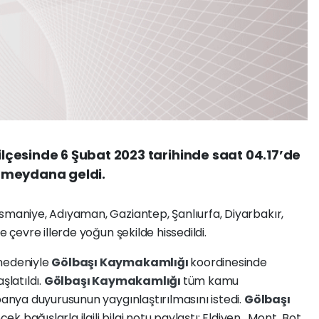
çesinde 6 Şubat 2023 tarihinde saat 04.17’de
 meydana geldi.
niye, Adıyaman, Gaziantep, Şanlıurfa, Diyarbakır,
evre illerde yoğun şekilde hissedildi.
nedeniyle
Gölbaşı Kaymakamlığı
koordinesinde
latıldı.
Gölbaşı Kaymakamlığı
tüm kamu
nya duyurusunun yaygınlaştırılmasını istedi.
Gölbaşı
cek bağışlarla ilgili bilgi notu paylaştı: Eldiven, Mont Bot,