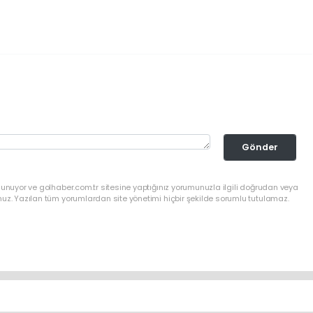
Gönder
lunuyor ve golhaber.com.tr sitesine yaptığınız yorumunuzla ilgili doğrudan veya
nuz. Yazılan tüm yorumlardan site yönetimi hiçbir şekilde sorumlu tutulamaz.