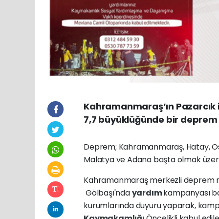
Kahramanmaraş’ın Pazarcık il
7,7 büyüklüğünde bir deprem
Deprem; Kahramanmaraş, Hatay, Osma
Malatya ve Adana başta olmak üzere ç
Kahramanmaraş merkezli deprem 
Gölbaşı'nda
yardım
kampanyası baş
kurumlarında duyuru yaparak, kampa
Kaymakamlığı
Öncelikli kabul edile