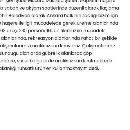
ner İşleri Şube Müdürü Mustafa Şener, ekiplerin haşere
a sabah ve akşam saatlerinde düzenli olarak ilaçlama
hir Belediyesi olarak Ankara halkının sağlığı bizim için
de haşere ile ilgili mücadelede gerek üreme alanlarında
3 araç, 230 personellik bir filomuz ile mücadele
 alanlarında, rekreasyon alanlarında rahat bir şekilde
 çalışmalarımızı aralıksız sürdürüyoruz. Çalışmalarımız
 bulunduğu alanlarda gübrelik alanlarda çöp
lerde, sucul bölgelerde aralıksız sürdürülmektedir.
akanlığı ruhsatlı ürünler kullanmaktayız” dedi.