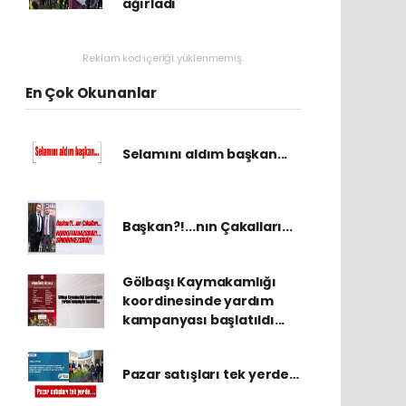
ağırladı
Reklam kod içeriği yüklenmemiş.
En Çok Okunanlar
Selamını aldım başkan...
Başkan?!...nın Çakalları...
Gölbaşı Kaymakamlığı
koordinesinde yardım
kampanyası başlatıldı...
Pazar satışları tek yerde…