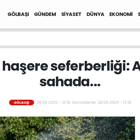
GÖLBAŞI
GÜNDEM
SİYASET
DÜNYA
EKONOMİ
haşere seferberliği: A
sahada...
28.06.2025 - 13:18, Güncelleme: 28.06.2025 - 13:18
GÖLBAŞI