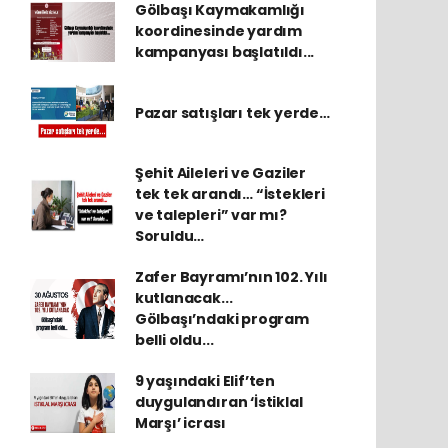
Gölbaşı Kaymakamlığı
koordinesinde yardım
kampanyası başlatıldı...
Pazar satışları tek yerde…
Şehit Aileleri ve Gaziler
tek tek arandı… “İstekleri
ve talepleri” var mı?
Soruldu…
Zafer Bayramı’nın 102. Yılı
kutlanacak...
Gölbaşı’ndaki program
belli oldu...
9 yaşındaki Elif’ten
duygulandıran ‘İstiklal
Marşı’ icrası