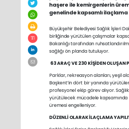
haşere ile kemirgenlerin ürem
genelinde kapsamlı ilaçlama 
Büyükşehir Belediyesi Sağlık İşleri Dai
birliğinde yürütülen çalışmalar kap
Bakanlığı tarafından ruhsatlandırılmı
sağlığı ön planda tutuluyor.
63 ARAÇ VE 230 KİŞİDEN OLUŞAN 
Parklar, rekreasyon alanları, yeşil a
Başkent’in dört bir yanında yürütüle
profesyonel ekip görev alıyor. Sağlı
yürütülecek mücadele kapsamında sin
üremesi engelleniyor.
DÜZENLİ OLARAK İLAÇLAMA YAPIL