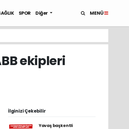
MENÜ
SAĞLIK
SPOR
Diğer
BB ekipleri
İlginizi Çekebilir
Yavaş başkentli