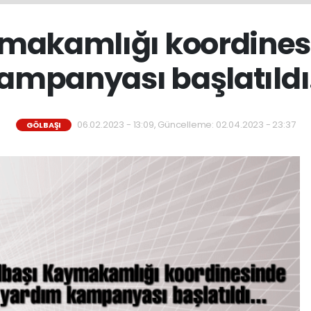
ymakamlığı koordines
ampanyası başlatıldı.
06.02.2023 - 13:09, Güncelleme: 02.04.2023 - 23:37
GÖLBAŞI