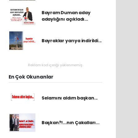
Bayram Duman aday
adaylığını açıkladı...
Bayraklar yarıya indirildi...
Reklam kod içeriği yüklenmemiş.
En Çok Okunanlar
Selamını aldım başkan...
Başkan?!...nın Çakalları...