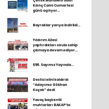
Çeltek Mahallesi Salih
Kılınç Cami Cumartesi
günü açılıyor...
Bayraklar yarıya indirildi...
Yıldırım Ailesi
yaptırdıkları okula sahip
çıkmaya devam ediyor...
596. Sayımız Yayında...
Destici elini kaldırdı
“Adayımız Gökhan
Koçak” dedi
Yavaş başkentli
muhtarları BAKAP’ta