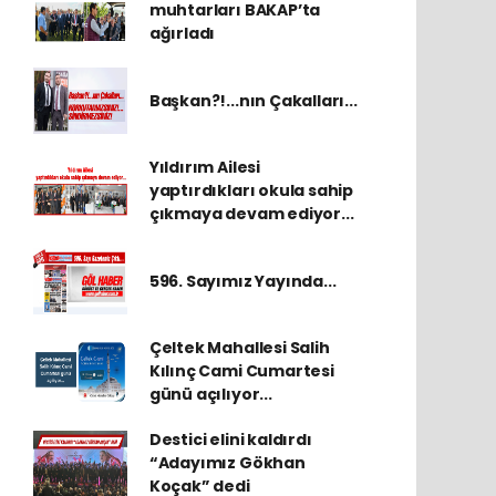
muhtarları BAKAP’ta
ağırladı
Başkan?!...nın Çakalları...
Yıldırım Ailesi
yaptırdıkları okula sahip
çıkmaya devam ediyor...
596. Sayımız Yayında...
Çeltek Mahallesi Salih
Kılınç Cami Cumartesi
günü açılıyor...
Destici elini kaldırdı
“Adayımız Gökhan
Koçak” dedi