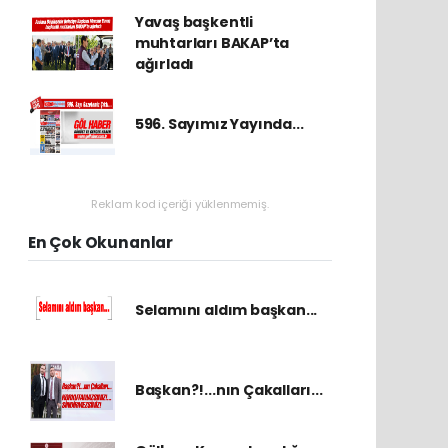
Yavaş başkentli
muhtarları BAKAP’ta
ağırladı
596. Sayımız Yayında...
Reklam kod içeriği yüklenmemiş.
En Çok Okunanlar
Selamını aldım başkan...
Başkan?!...nın Çakalları...