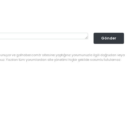
Gönder
lunuyor ve golhaber.com.tr sitesine yaptığınız yorumunuzla ilgili doğrudan veya
nuz. Yazılan tüm yorumlardan site yönetimi hiçbir şekilde sorumlu tutulamaz.