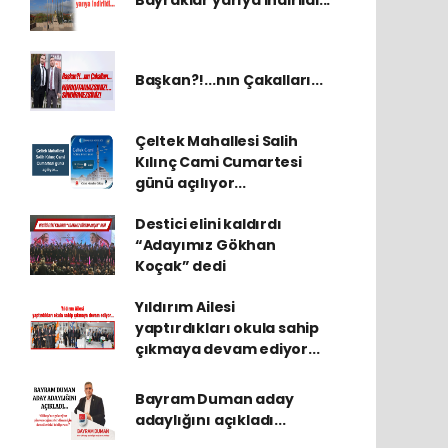
Bayraklar yarıya indirildi...
Başkan?!...nın Çakalları...
Çeltek Mahallesi Salih
Kılınç Cami Cumartesi
günü açılıyor...
Destici elini kaldırdı
“Adayımız Gökhan
Koçak” dedi
Yıldırım Ailesi
yaptırdıkları okula sahip
çıkmaya devam ediyor...
Bayram Duman aday
adaylığını açıkladı...