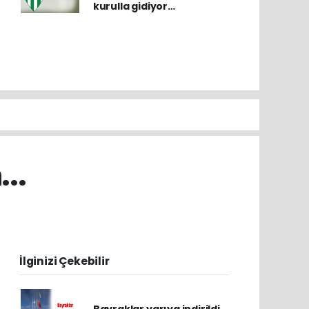
kurulla gidiyor…
..
İlginizi Çekebilir