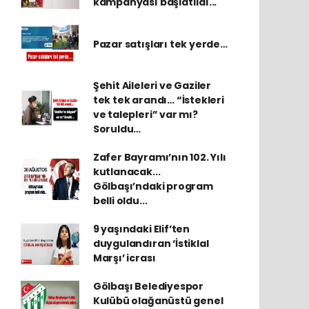
kampanyası başlatıldı...
Pazar satışları tek yerde…
Şehit Aileleri ve Gaziler
tek tek arandı… “İstekleri
ve talepleri” var mı?
Soruldu…
Zafer Bayramı’nın 102. Yılı
kutlanacak...
Gölbaşı’ndaki program
belli oldu...
9 yaşındaki Elif’ten
duygulandıran ‘İstiklal
Marşı’ icrası
Gölbaşı Belediyespor
Kulübü olağanüstü genel