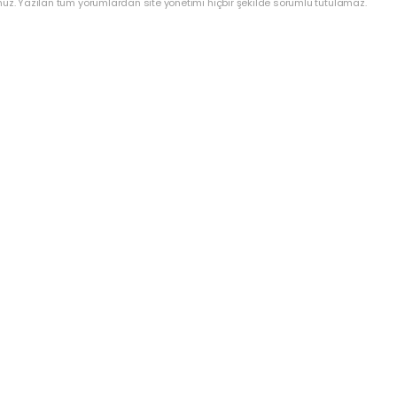
nuz. Yazılan tüm yorumlardan site yönetimi hiçbir şekilde sorumlu tutulamaz.