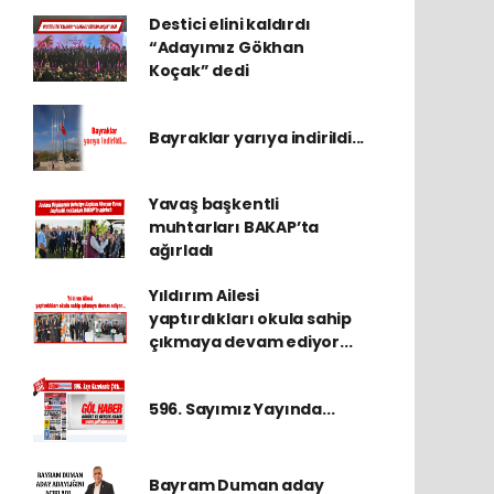
Destici elini kaldırdı
“Adayımız Gökhan
Koçak” dedi
Bayraklar yarıya indirildi...
Yavaş başkentli
muhtarları BAKAP’ta
ağırladı
Yıldırım Ailesi
yaptırdıkları okula sahip
çıkmaya devam ediyor...
596. Sayımız Yayında...
Bayram Duman aday