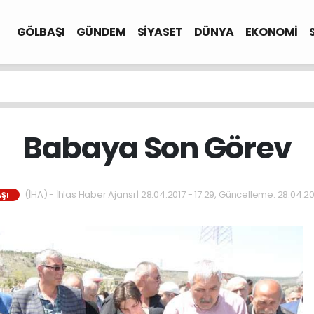
GÖLBAŞI
GÜNDEM
SİYASET
DÜNYA
EKONOMİ
Babaya Son Görev
(İHA) - İhlas Haber Ajansı | 28.04.2017 - 17:29, Güncelleme: 28.04.201
ŞI