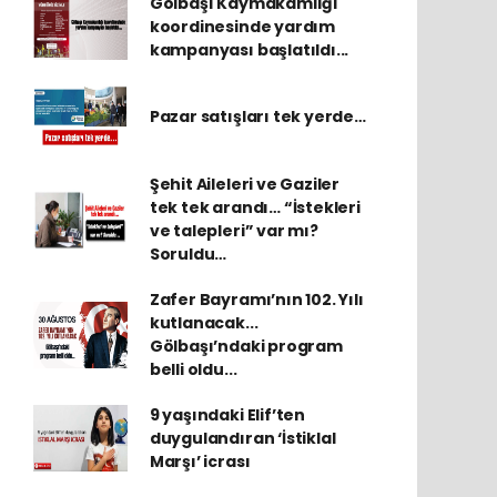
Gölbaşı Kaymakamlığı
koordinesinde yardım
kampanyası başlatıldı...
Pazar satışları tek yerde…
Şehit Aileleri ve Gaziler
tek tek arandı… “İstekleri
ve talepleri” var mı?
Soruldu…
Zafer Bayramı’nın 102. Yılı
kutlanacak...
Gölbaşı’ndaki program
belli oldu...
9 yaşındaki Elif’ten
duygulandıran ‘İstiklal
Marşı’ icrası