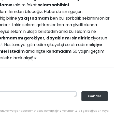
elamını
aldım fakat
selam sahibini
selamı kimden bileceğiz. Haberde ismi geçen
hiç birine
yakıştıramam
ben bu zorbalık selamını onlar
rir. Lakin selamı getirenler koruma giysili olunca
yse selamın ulaştı bil istedim ama bu selamla ne
orkmam mı gerekiyor, dayakla mı sindiririz
diyorsun
an!.. Hastaneye gitmedim şikayetçi de olmadım
elçiye
nler istedim
ama hiçte
korkmadım
50 yaşını geçtim
lek olarak alışığız.
Gönder
lunuyor ve golhaber.com.tr sitesine yaptığınız yorumunuzla ilgili doğrudan veya