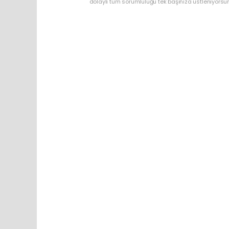
dolaylı tüm sorumluluğu tek başınıza üstleniyorsu