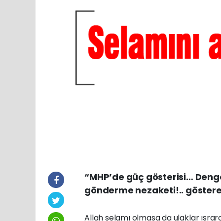
“MHP’de güç gösterisi… Denge
gönderme nezaketi!.. göstere
Allah selamı olmasa da ulaklar ısrar