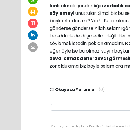
kırık
olarak gönderdiğin
zorbalık s
söylemeyi
unuttular. Şimdi biz bu 
başkanlardan mı? Yok!... Bu isimlerin 
gönderse gönderse Allah selamı gönde
tereddüde de düşmedim değil. Her ne
söylemek istedin pek anlamadım.
K
eğer öyle ise bu olmaz, sayın başk
zeval olmaz derler zeval görmesi
zor oldu ama biz böyle selamlara mes
Okuyucu Yorumları
(0)
Yorum yazarak Topluluk Kuralları’nı kabul etmiş bu