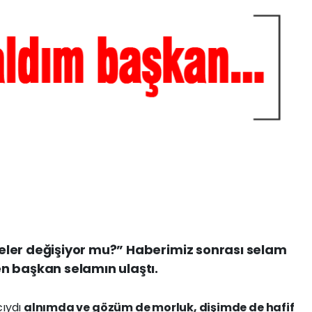
ler değişiyor mu?” Haberimiz sonrası selam
n başkan selamın ulaştı.
cıydı
alnımda ve gözüm de morluk, dişimde de hafif