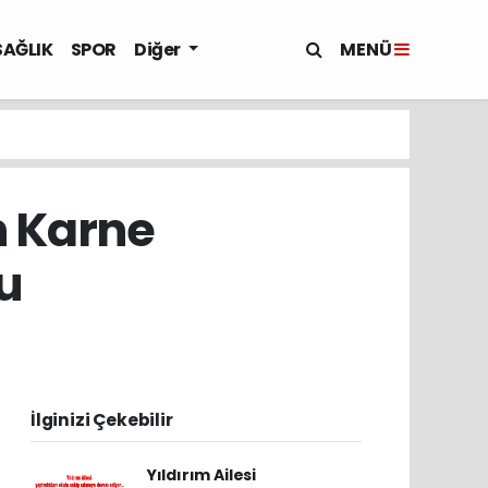
MENÜ
SAĞLIK
SPOR
Diğer
n Karne
u
İlginizi Çekebilir
Yıldırım Ailesi