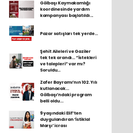
Gölbaşı Kaymakamlığı
koordinesinde yardım
kampanyası başlatıldı...
Pazar satışları tek yerde…
Şehit Aileleri ve Gaziler
tek tek arandı… “İstekleri
ve talepleri” var mı?
Soruldu…
Zafer Bayramı’nın 102. Yılı
kutlanacak...
Gölbaşı’ndaki program
belli oldu...
9 yaşındaki Elif’ten
duygulandıran ‘İstiklal
Marşı’ icrası