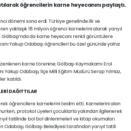
ılarak öğrencilerin karne heyecanını paylaştı.
nci dönemi sona erdi. Türkiye genelinde ilk ve
n yaklaşık 18 milyon öğrenci karnelerini alarak yarıyıl
ı. Gölbaşı’nda da karne heyecanı renkli görüntülere
kanı Yakup Odabaşı öğrencileri bu özel gününde yalnız
düzenlenen karne törenine; Gölbaşı Kaymakamı Erol
 Yakup Odabaşı, İlçe Milli Eğitim Müdürü Serap Yılmaz,
er katıldı.
LERİ DAĞITTILAR
erek öğrencilere karnelerini teslim etti. Karnelerini alan
nurken, protokol üyeleri çocuklarla yakından ilgilenerek
ıyıl tatilinde bol bol dinlenmeleri ve kitap okumaları
 Odabaşı, Gölbaşı Belediyesi tarafından yarıyıl tatili