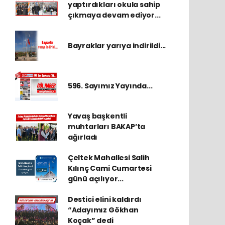
yaptırdıkları okula sahip
çıkmaya devam ediyor...
Bayraklar yarıya indirildi...
596. Sayımız Yayında...
Yavaş başkentli
muhtarları BAKAP’ta
ağırladı
Çeltek Mahallesi Salih
Kılınç Cami Cumartesi
günü açılıyor...
Destici elini kaldırdı
“Adayımız Gökhan
Koçak” dedi