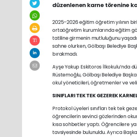
düzenlenen karne törenine kat
2025–2026 eğitim öğretim yılının biri
ortaöğretim kurumlarında eğitim göre
tatiline girmenin mutluluğunu yaşad
sahne olurken, Gölbaşı Belediye Baş
bırakmadı.
Ayşe Yakup Eskitoros İlkokulu’nda 
Rüstemoğlu, Gölbaşı Belediye Başkanı
okul yöneticileri, öğretmenler ve velil
SINIFLARI TEK TEK GEZEREK KARNE
Protokol üyeleri sınıfları tek tek gez
öğrencilerin sevinci gözlerinden oku
kısa sohbetler yaptı. Öğrencilere yar
tavsiyesinde bulunuldu. Ayrıca Başkan