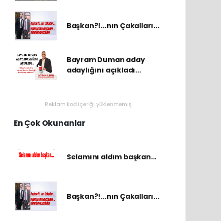
Başkan?!...nın Çakalları...
Bayram Duman aday
adaylığını açıkladı...
Reklam kod içeriği yüklenmemiş.
En Çok Okunanlar
Selamını aldım başkan...
Başkan?!...nın Çakalları...