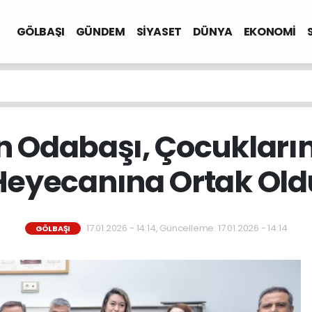
GÖLBAŞI
GÜNDEM
SİYASET
DÜNYA
EKONOMİ
 Odabaşı, Çocukları
Heyecanına Ortak Old
17.01.2026 - 14:14, Güncelleme: 17.01.2026 - 14:14
GÖLBAŞI