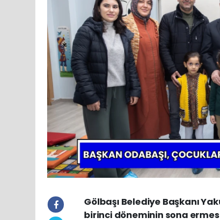
Gölbaşı Belediye Başkanı Yak
birinci döneminin sona ermesi