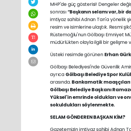
MHP'de güç gösterisi! Dengeler deği
sonrası
“Başkanın selamı var, bir d
imtiyaz sahibi Adnan Tan'a yönelik şi
resim ve isimlerine ulaştık. Resmi ş
Rüstemoğlu'nun Gölbaşı Emniyet M
müdürlükten olayla ilgili bir gelişm
Üsteki resimde görünen
Erhan Gürk
Gölbaşı Belediyesi'nde Güvenlik Amir
ayrıca
Gölbaşı Belediye Spor Kul
arasında.
Bankamatik maaşçıları 
Gölbaşı Belediye Başkanı Ramaza
Yüksel'in emrinde oldukları ve o
sokuldukları söylenmekte.
SELAM GÖNDEREN BAŞKAN KİM?
Gazetemizin imtiyaz sahibi Adnan T