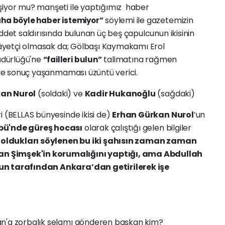
şiyor mu? manşeti ile yaptığımız haber
söylemi ile gazetemizin
aha böyle haber istemiyor”
ddet saldırısında bulunan üç beş çapulcunun ikisinin
ikâyetçi olmasak da; Gölbaşı Kaymakamı Erol
üdürlüğü'ne
talimatına rağmen
“failleri bulun”
e ve sonuç yaşanmaması üzüntü verici.
an Nurol
(soldaki) ve
Kadir Hukanoğlu
(sağdaki)
i (BELLAS bünyesinde ikisi de)
Erhan Gürkan Nurol
’un
übü'nde güreş hocası
olarak çalıştığı gelen bilgiler
oldukları söylenen bu iki şahısın zaman zaman
n Şimşek'in korumalığını yaptığı, ama Abdullah
nun tarafından Ankara’dan getirilerek işe
an'a zorbalık selamı gönderen başkan kim?