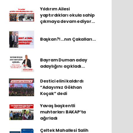
Yıldırım Ailesi
yaptırdıkları okula sahip
çıkmaya devam ediyor...
Başkan?!...nın Çakalları...
Bayram Duman aday
adaylığını açıkladı...
Destici elini kaldırdı
“Adayımız Gökhan
Koçak” dedi
Yavaş başkentli
muhtarları BAKAP’ta
ağırladı
Çeltek Mahallesi Salih