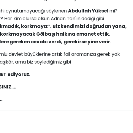
i dahi oynatamayacağı söylenen
Abdullah Yüksel
mi?
 mı? Her kim olursa olsun Adnan Tan'ın dediği gibi
orkmadık, korkmayız”.
Biz kendimizi doğrudan yana,
 korkmayacak Gölbaşı halkına emanet ettik,
ilere gereken cevabı verdi, gerekirse yine verir.
lu devlet büyüklerine artık fail aramanıza gerek yok
 aşikâr, ama biz söylediğimiz gibi
ET ediyoruz.
NIZ….
…