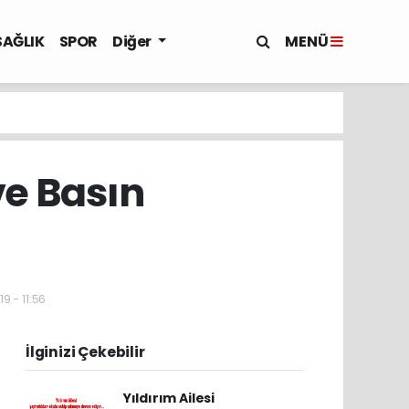
MENÜ
SAĞLIK
SPOR
Diğer
ve Basın
9 - 11:56
İlginizi Çekebilir
Yıldırım Ailesi