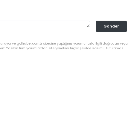
Gönder
lunuyor ve golhaber.com.tr sitesine yaptığınız yorumunuzla ilgili doğrudan veya
nuz. Yazılan tüm yorumlardan site yönetimi hiçbir şekilde sorumlu tutulamaz.