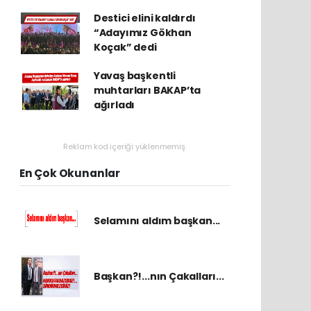
Destici elini kaldırdı
“Adayımız Gökhan
Koçak” dedi
Yavaş başkentli
muhtarları BAKAP’ta
ağırladı
Reklam kod içeriği yüklenmemiş.
En Çok Okunanlar
Selamını aldım başkan...
Başkan?!...nın Çakalları...