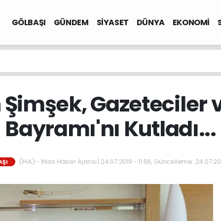
GÖLBAŞI
GÜNDEM
SİYASET
DÜNYA
EKONOMİ
Şimşek, Gazeteciler 
Bayramı'nı Kutladı...
(İHA) - İhlas Haber Ajansı | 24.07.2019 - 11:56, Güncelleme: 24.07.201
AŞI