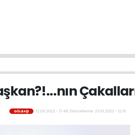
şkan?!...nın Çakalları
12.09.2023 - 17:48, Güncelleme: 23.10.2023 - 12:10
GÖLBAŞI