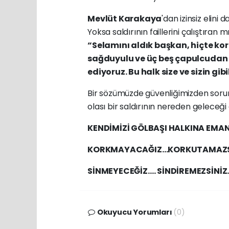
Mevlüt Karakaya
'dan izinsiz elin
Yoksa saldırının faillerini çalıştıran
“Selamını aldık başkan, hiçte k
sağduyulu ve üç beş çapulcudan
ediyoruz. Bu halk size ve sizin gib
Bir sözümüzde güvenliğimizden sorum
olası bir saldırının nereden geleceği
KENDİMİZİ GÖLBAŞI HALKINA EMAN
KORKMAYACAĞIZ…KORKUTAMAZSI
SİNMEYECEĞİZ…. SİNDİREMEZSİNİZ
Okuyucu Yorumları
(0)