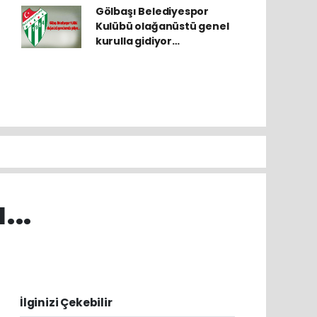
Gölbaşı Belediyespor
Kulübü olağanüstü genel
kurulla gidiyor…
...
İlginizi Çekebilir