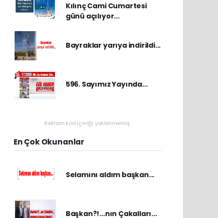
Kılınç Cami Cumartesi
günü açılıyor...
Bayraklar yarıya indirildi...
596. Sayımız Yayında...
Reklam kod içeriği yüklenmemiş.
En Çok Okunanlar
Selamını aldım başkan...
Başkan?!...nın Çakalları...