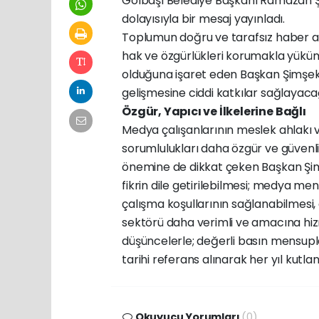
Gölbaşı Belediye Başkanı Ramazan 
dolayısıyla bir mesaj yayınladı.
Toplumun doğru ve tarafsız haber al
hak ve özgürlükleri korumakla yüküm
olduğuna işaret eden Başkan Şimşek,
gelişmesine ciddi katkılar sağlayacağ
Özgür, Yapıcı ve İlkelerine Bağlı
Medya çalışanlarının meslek ahlakı ve
sorumlulukları daha özgür ve güvenli 
önemine de dikkat çeken Başkan Şim
fikrin dile getirilebilmesi; medya m
çalışma koşullarının sağlanabilmesi, e
sektörü daha verimli ve amacına hi
düşüncelerle; değerli basın mensupl
tarihi referans alınarak her yıl kutl
Okuyucu Yorumları
(0)