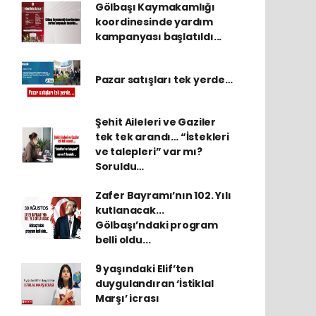
Gölbaşı Kaymakamlığı
koordinesinde yardım
kampanyası başlatıldı...
Pazar satışları tek yerde…
Şehit Aileleri ve Gaziler
tek tek arandı… “İstekleri
ve talepleri” var mı?
Soruldu…
Zafer Bayramı’nın 102. Yılı
kutlanacak...
Gölbaşı’ndaki program
belli oldu...
9 yaşındaki Elif’ten
duygulandıran ‘İstiklal
Marşı’ icrası