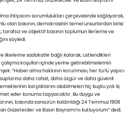
Şimşek, 24 Temmuz Gazeteciler ve Basın Bayramı
ma ihtiyacını sorumlulukları çerçevesinde sağlayarak,
lü olan basının, demokrasinin temel unsurlardan birisi
 tarafsız ve objektif basının toplumun ilerleme ve
ını söyledi.
 ilkelerine sadakatle bağlı kalarak, üstlendikleri
çalışma koşulları içinde yerine getirebilmelerinin
şek: “Haber alma hakkının korunması, her türlü yapıcı
ensuplarına daha rahat, daha özgür ve daha güvenli
meklerinin karşılıklarını alabilmeleri hiç kuşku yok ki,
zmet eder konuma taşıyacaktır. Bu duygu ve
arının, basında sansürün kaldırıldığı 24 Temmuz 1908
anan Gazeteciler ve Basın Bayramı’nı kutluyorum” dedi.