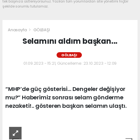
tek başınıza üstleniyorsunuz. Yazılan tüm yorumlardan site yönetimi hiçbir
şekilde sorumlu tutulamaz.
Anasayfa
GÖLBAŞI
Selamını aldım başkan...
GÖLBAŞI
01.09.2023 - 15:21, Güncelleme: 23.10.2023 - 12:09
“MHP’de güç gösterisi… Dengeler değişiyor
mu?” Haberimiz sonrası selam gönderme
nezaketi!.. gösteren başkan selamın ulaştı.