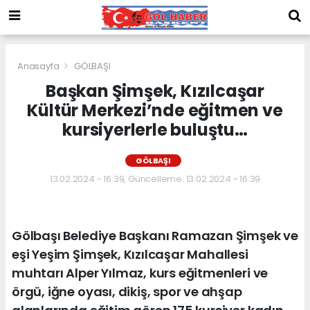
Anasayfa
GÖLBAŞI
Başkan Şimşek, Kızılcaşar
Kültür Merkezi’nde eğitmen ve
kursiyerlerle buluştu…
GÖLBAŞI
13.02.2024 - 16:39, Güncelleme: 13.02.2024 - 16:39
Gölbaşı Belediye Başkanı Ramazan Şimşek ve
eşi Yeşim Şimşek, Kızılcaşar Mahallesi
muhtarı Alper Yılmaz, kurs eğitmenleri ve
örgü, iğne oyası, dikiş, spor ve ahşap