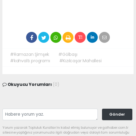
#Ramazan Şimşek
#Gölbaşı
#kahvaltı programı
#Kızılcaşar Mahallesi
Okuyucu Yorumları
(0)
Gönder
Yorum yazarak Topluluk Kuralları’nı kabul etmiş bulunuyor ve golhaber.com.tr
sitesine yaptığınız yorumunuzla ilgili doğrudan veya dolaylı tüm sorumluluğu