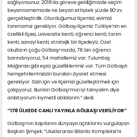
sağlıyorsunuz. 2019’da göreve geldiğimizde seçim
beyannamemizde ne beyan ettiysek yüzde 90’ını
gerçekleştirdik. Oturduğumuz ilçemizi, evimizi
tanımamız gerekiyor. Gölbaşı ilçemiz Türkiye’nin en
özellikli ilçesi, üniversite kenti, öğrenci kenti, tarım
kenti, sanayi kenti, stratejik bir ilçedeyiz. Özel
okulların çoğu Gölbaşı’mızda, 78 bin öğrenci
barındırıyoruz, 54 mahallemiz var. Tulumtaş
Mağarası gibi eşsiz güzelliklerimiz var. Tüm Gölbaşılı
hemşehrilerimizizin buraları ziyaret etmesi
gerekiyor. Sizin için ve ilçemizi güzelleştirmek için
çalışıyoruz. Bunları Gölbaşı’mızı iyi tanıyalım diye
anlatıyorum kıymetli ablalarım.” dedi.
“178 ÜLKEDE CANLI YAYINLA GÖLBAŞI VERİLİYOR”
Gölbaşı’nın kapılarını dünyaya açtıklarını vurgulayan
Başkan Şimşek; “Uluslararası Bilardo Kompleksi’ni