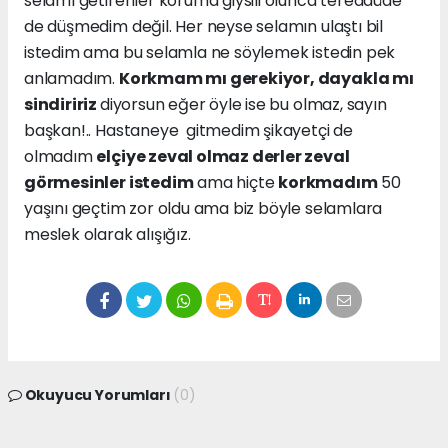
selamı getirenler koruma giysili olunca tereddüde
de düşmedim değil. Her neyse selamın ulaştı bil
istedim ama bu selamla ne söylemek istedin pek
anlamadım.
Korkmam mı gerekiyor, dayakla mı
sindiririz
diyorsun eğer öyle ise bu olmaz, sayın
başkan!.. Hastaneye gitmedim şikayetçi de
olmadım
elçiye zeval olmaz derler zeval
görmesinler istedim
ama hiçte
korkmadım
50
yaşını geçtim zor oldu ama biz böyle selamlara
meslek olarak alışığız.
Okuyucu Yorumları
(0)