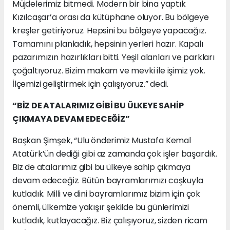
Müjdelerimiz bitmedi. Modern bir bina yaptık
Kızılcaşar’a orası da kütüphane oluyor. Bu bölgeye
kreşler getiriyoruz. Hepsini bu bölgeye yapacağız.
Tamamını planladık, hepsinin yerleri hazır. Kapalı
pazarımızın hazırlıkları bitti. Yeşil alanları ve parkları
çoğaltıyoruz. Bizim makam ve mevki ile işimiz yok.
İlçemizi geliştirmek için çalışıyoruz.” dedi.
“BİZ DE ATALARIMIZ GİBİ BU ÜLKEYE SAHİP
ÇIKMAYA DEVAM EDECEĞİZ”
Başkan Şimşek, “Ulu önderimiz Mustafa Kemal
Atatürk’ün dediği gibi az zamanda çok işler başardık.
Biz de atalarımız gibi bu ülkeye sahip çıkmaya
devam edeceğiz. Bütün bayramlarımızı coşkuyla
kutladık. Milli ve dini bayramlarımız bizim için çok
önemli, ülkemize yakışır şekilde bu günlerimizi
kutladık, kutlayacağız. Biz çalışıyoruz, sizden ricam