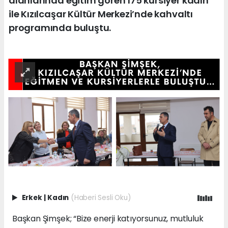
alanlarında eğitim gören 175 kursiyer kadın
ile Kızılcaşar Kültür Merkezi’nde kahvaltı
programında buluştu.
Erkek
|
Kadın
(Haberi Sesli Oku)
Başkan Şimşek; “Bize enerji katıyorsunuz, mutluluk