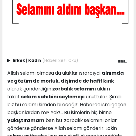
Erkek
|
Kadın
(Haberi Sesli Oku)
Allah selamı olmasa da ulaklar ısrarcıydı
alnımda
ve gözüm de morluk, dişimde de hafif kırık
olarak gönderdiğin
zorbalık selamını
aldım
fakat
selam sahibini söylemeyi
unuttular. Şimdi
biz bu selamı kimden bileceğiz. Haberde ismi geçen
başkanlardan mı? Yok!... Bu isimlerin hiç birine
yakıştıramam
ben bu zorbalık selamını onlar
gönderse gönderse Allah selamı gönderir. Lakin