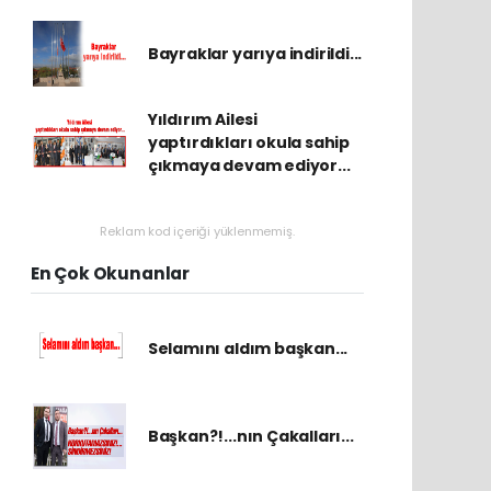
Bayraklar yarıya indirildi...
Yıldırım Ailesi
yaptırdıkları okula sahip
çıkmaya devam ediyor...
Reklam kod içeriği yüklenmemiş.
En Çok Okunanlar
Selamını aldım başkan...
Başkan?!...nın Çakalları...