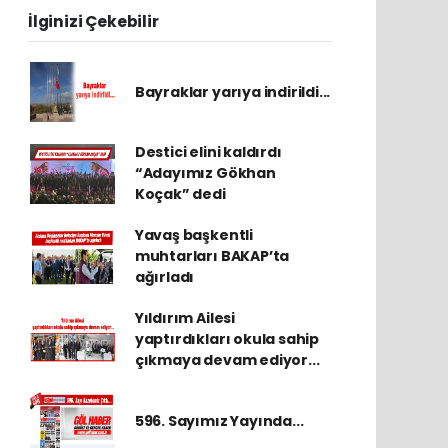
İlginizi Çekebilir
Bayraklar yarıya indirildi...
Destici elini kaldırdı
“Adayımız Gökhan
Koçak” dedi
Yavaş başkentli
muhtarları BAKAP’ta
ağırladı
Yıldırım Ailesi
yaptırdıkları okula sahip
çıkmaya devam ediyor...
596. Sayımız Yayında...