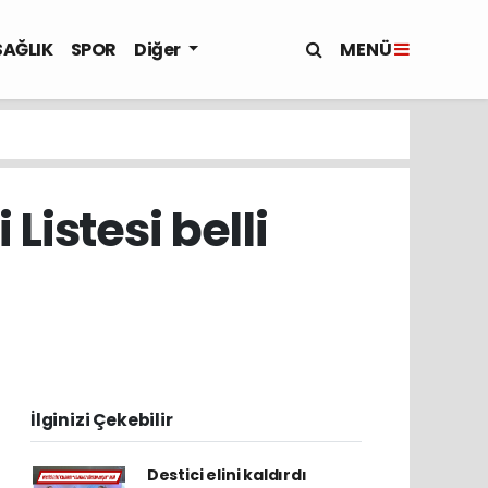
MENÜ
SAĞLIK
SPOR
Diğer
Listesi belli
İlginizi Çekebilir
Destici elini kaldırdı