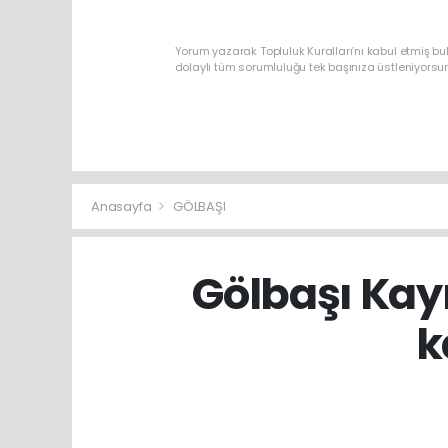
Yorum yazarak Topluluk Kuralları’nı kabul etmiş bu
dolaylı tüm sorumluluğu tek başınıza üstleniyorsu
Anasayfa
GÖLBAŞI
Gölbaşı Ka
k