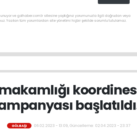
lunuyor ve golhaber.com.tr sitesine yaptığınız yorumunuzla ilgili doğrudan veya
nuz. Yazılan tüm yorumlardan site yönetimi hiçbir şekilde sorumlu tutulamaz.
ymakamlığı koordines
ampanyası başlatıldı.
06.02.2023 - 13:09, Güncelleme: 02.04.2023 - 23:37
GÖLBAŞI