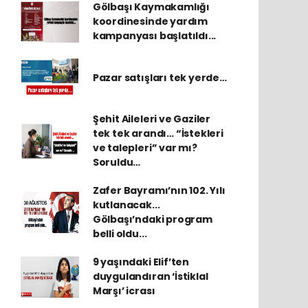
Gölbaşı Kaymakamlığı
koordinesinde yardım
kampanyası başlatıldı...
Pazar satışları tek yerde…
Şehit Aileleri ve Gaziler
tek tek arandı… “İstekleri
ve talepleri” var mı?
Soruldu…
Zafer Bayramı’nın 102. Yılı
kutlanacak...
Gölbaşı’ndaki program
belli oldu...
9 yaşındaki Elif’ten
duygulandıran ‘İstiklal
Marşı’ icrası