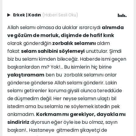
Erkek
|
Kadın
(Haberi Sesli Oku)
Allah selamı olmasa da ulaklar ısrarcıydı
alnımda
ve gözüm de morluk, dişimde de hafif kırık
olarak gönderdiğin
zorbalık selamını
aldım
fakat
selam sahibini söylemeyi
unuttular. Şimdi
biz bu selamı kimden bileceğiz. Haberde ismi geçen
başkanlardan mı? Yok!... Bu isimlerin hiç birine
yakıştıramam
ben bu zorbalık selamını onlar
gönderse gönderse Allah selamı gönderir. Lakin
selamı getirenler koruma giysili olunca tereddüde
de düşmedim değil. Her neyse selamın ulaştı bil
istedim ama bu selamla ne söylemek istedin pek
anlamadım.
Korkmam mı gerekiyor, dayakla mı
sindiririz
diyorsun eğer öyle ise bu olmaz, sayın
başkan!.. Hastaneye gitmedim şikayetçi de