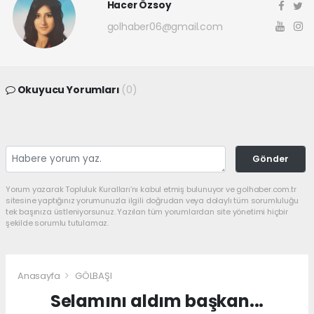
Hacer Özsoy
golhaber06@gmail.com
Okuyucu Yorumları
(0)
Gönder
Yorum yazarak Topluluk Kuralları’nı kabul etmiş bulunuyor ve golhaber.com.tr
sitesine yaptığınız yorumunuzla ilgili doğrudan veya dolaylı tüm sorumluluğu
tek başınıza üstleniyorsunuz. Yazılan tüm yorumlardan site yönetimi hiçbir
şekilde sorumlu tutulamaz.
Anasayfa
GÖLBAŞI
Selamını aldım başkan...