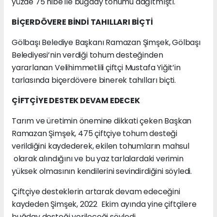
yüzde 75 hibe ile buğday tohumu dağıtmıştı.
BİÇERDÖVERE BİNDİ TAHILLARI BİÇTİ
Gölbaşı Belediye Başkanı Ramazan Şimşek, Gölbaşı
Belediyesi’nin verdiği tohum desteğinden
yararlanan Velihimmetlili çiftçi Mustafa Yiğit’in
tarlasında biçerdövere binerek tahılları biçti.
ÇİFTÇİYE DESTEK DEVAM EDECEK
Tarım ve üretimin önemine dikkati çeken Başkan
Ramazan Şimşek, 475 çiftçiye tohum desteği
verildiğini kaydederek, ekilen tohumların mahsul
olarak alındığını ve bu yaz tarlalardaki verimin
yüksek olmasının kendilerini sevindirdiğini söyledi.
Çiftçiye desteklerin artarak devam edeceğini
kaydeden Şimşek, 2022 Ekim ayında yine çiftçilere
buğday desteği verileceği söyledi.