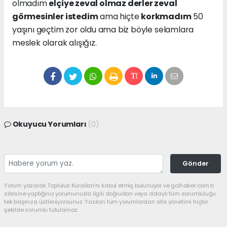
olmadım
elçiye zeval olmaz derler zeval
görmesinler istedim
ama hiçte
korkmadım
50
yaşını geçtim zor oldu ama biz böyle selamlara
meslek olarak alışığız.
Okuyucu Yorumları
(0)
Gönder
Yorum yazarak Topluluk Kuralları’nı kabul etmiş bulunuyor ve golhaber.com.tr
sitesine yaptığınız yorumunuzla ilgili doğrudan veya dolaylı tüm sorumluluğu
tek başınıza üstleniyorsunuz. Yazılan tüm yorumlardan site yönetimi hiçbir
şekilde sorumlu tutulamaz.