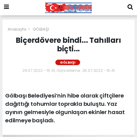
Anasayfa
GÖLBAŞI
Biçerdövere bindi... Tahılları
biçti...
GÖLBAŞI
26.07.2022 - 15:41, Güncelleme: 26.07.2022 - 15:41
Gölbaşı Belediyesi’nin hibe olarak çiftçilere
dağıttığı tohumlar toprakla buluştu. Yaz
ayının gelmesiyle olgunlaşan ekinler hasat
edilmeye başladı.