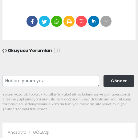
Okuyucu Yorumları
(0)
Gönder
Yorum yazarak Topluluk Kuralları’nı kabul etmiş bulunuyor ve golhaber.com.tr
sitesine yaptığınız yorumunuzla ilgili doğrudan veya dolaylı tüm sorumluluğu
tek başınıza üstleniyorsunuz. Yazılan tüm yorumlardan site yönetimi hiçbir
şekilde sorumlu tutulamaz.
Anasayfa
GÖLBAŞI