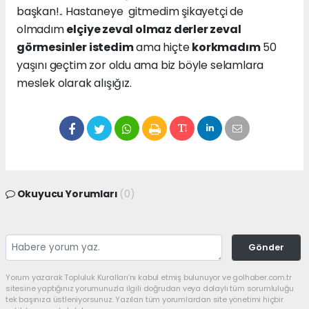
başkan!.. Hastaneye gitmedim şikayetçi de
olmadım
elçiye zeval olmaz derler zeval
görmesinler istedim
ama hiçte
korkmadım
50
yaşını geçtim zor oldu ama biz böyle selamlara
meslek olarak alışığız.
Okuyucu Yorumları
(0)
Gönder
Yorum yazarak Topluluk Kuralları’nı kabul etmiş bulunuyor ve golhaber.com.tr
sitesine yaptığınız yorumunuzla ilgili doğrudan veya dolaylı tüm sorumluluğu
tek başınıza üstleniyorsunuz. Yazılan tüm yorumlardan site yönetimi hiçbir