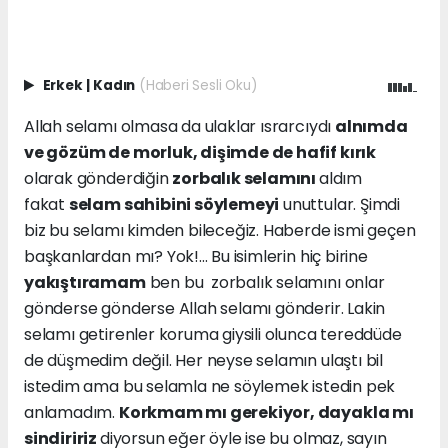
Erkek
|
Kadın
(Haberi Sesli Oku)
Allah selamı olmasa da ulaklar ısrarcıydı
alnımda
ve gözüm de morluk, dişimde de hafif kırık
olarak gönderdiğin
zorbalık selamını
aldım
fakat
selam sahibini söylemeyi
unuttular. Şimdi
biz bu selamı kimden bileceğiz. Haberde ismi geçen
başkanlardan mı? Yok!... Bu isimlerin hiç birine
yakıştıramam
ben bu zorbalık selamını onlar
gönderse gönderse Allah selamı gönderir. Lakin
selamı getirenler koruma giysili olunca tereddüde
de düşmedim değil. Her neyse selamın ulaştı bil
istedim ama bu selamla ne söylemek istedin pek
anlamadım.
Korkmam mı gerekiyor, dayakla mı
sindiririz
diyorsun eğer öyle ise bu olmaz, sayın