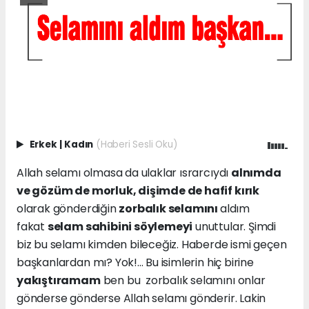
Erkek
|
Kadın
(Haberi Sesli Oku)
Allah selamı olmasa da ulaklar ısrarcıydı
alnımda
ve gözüm de morluk, dişimde de hafif kırık
olarak gönderdiğin
zorbalık selamını
aldım
fakat
selam sahibini söylemeyi
unuttular. Şimdi
biz bu selamı kimden bileceğiz. Haberde ismi geçen
başkanlardan mı? Yok!... Bu isimlerin hiç birine
yakıştıramam
ben bu zorbalık selamını onlar
gönderse gönderse Allah selamı gönderir. Lakin