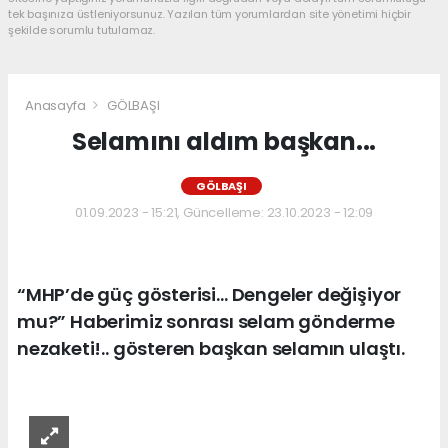
tek başınıza üstleniyorsunuz. Yazılan tüm yorumlardan site yönetimi hiçbir
şekilde sorumlu tutulamaz.
Anasayfa
GÖLBAŞI
Selamını aldım başkan...
GÖLBAŞI
01.09.2023 - 15:21, Güncelleme: 23.10.2023 - 12:09
“MHP’de güç gösterisi… Dengeler değişiyor
mu?” Haberimiz sonrası selam gönderme
nezaketi!.. gösteren başkan selamın ulaştı.