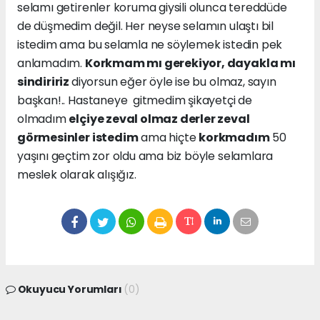
selamı getirenler koruma giysili olunca tereddüde
de düşmedim değil. Her neyse selamın ulaştı bil
istedim ama bu selamla ne söylemek istedin pek
anlamadım.
Korkmam mı gerekiyor, dayakla mı
sindiririz
diyorsun eğer öyle ise bu olmaz, sayın
başkan!.. Hastaneye gitmedim şikayetçi de
olmadım
elçiye zeval olmaz derler zeval
görmesinler istedim
ama hiçte
korkmadım
50
yaşını geçtim zor oldu ama biz böyle selamlara
meslek olarak alışığız.
Okuyucu Yorumları
(0)