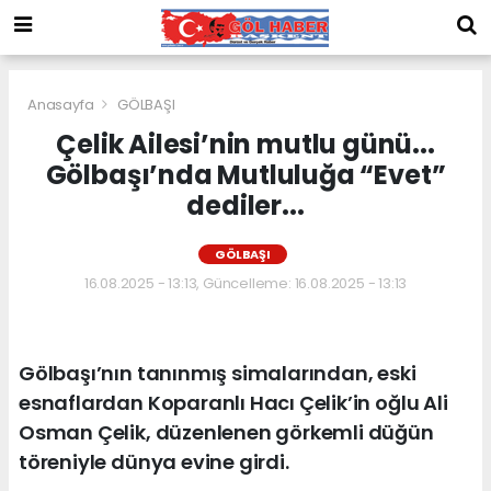
Anasayfa
GÖLBAŞI
Çelik Ailesi’nin mutlu günü...
Gölbaşı’nda Mutluluğa “Evet”
dediler...
GÖLBAŞI
16.08.2025 - 13:13, Güncelleme: 16.08.2025 - 13:13
Gölbaşı’nın tanınmış simalarından, eski
esnaflardan Koparanlı Hacı Çelik’in oğlu Ali
Osman Çelik, düzenlenen görkemli düğün
töreniyle dünya evine girdi.