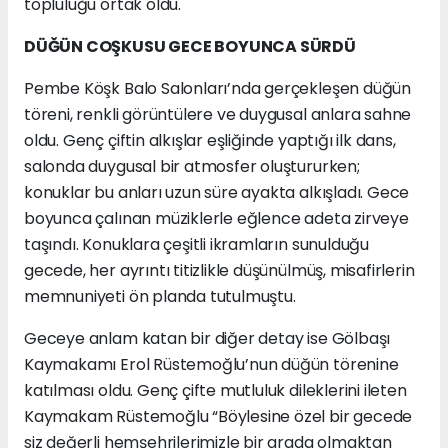
topluluğu ortak oldu.
DÜĞÜN COŞKUSU GECE BOYUNCA SÜRDÜ
Pembe Köşk Balo Salonları’nda gerçekleşen düğün
töreni, renkli görüntülere ve duygusal anlara sahne
oldu. Genç çiftin alkışlar eşliğinde yaptığı ilk dans,
salonda duygusal bir atmosfer oluştururken;
konuklar bu anları uzun süre ayakta alkışladı. Gece
boyunca çalınan müziklerle eğlence adeta zirveye
taşındı. Konuklara çeşitli ikramların sunulduğu
gecede, her ayrıntı titizlikle düşünülmüş, misafirlerin
memnuniyeti ön planda tutulmuştu.
Geceye anlam katan bir diğer detay ise Gölbaşı
Kaymakamı Erol Rüstemoğlu’nun düğün törenine
katılması oldu. Genç çifte mutluluk dileklerini ileten
Kaymakam Rüstemoğlu “Böylesine özel bir gecede
siz değerli hemşehrilerimizle bir arada olmaktan