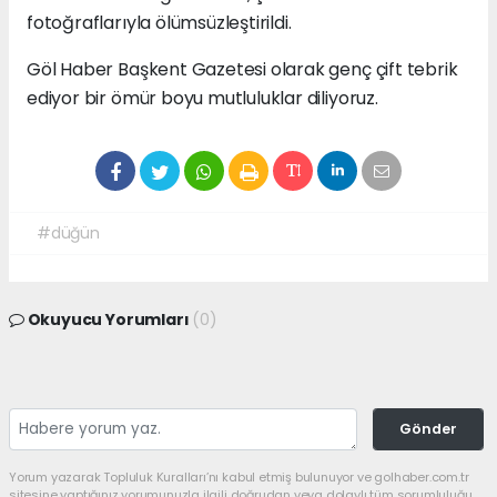
fotoğraflarıyla ölümsüzleştirildi.
Göl Haber Başkent Gazetesi olarak genç çift tebrik
ediyor bir ömür boyu mutluluklar diliyoruz.
#düğün
Okuyucu Yorumları
(0)
Gönder
Yorum yazarak Topluluk Kuralları’nı kabul etmiş bulunuyor ve golhaber.com.tr
sitesine yaptığınız yorumunuzla ilgili doğrudan veya dolaylı tüm sorumluluğu