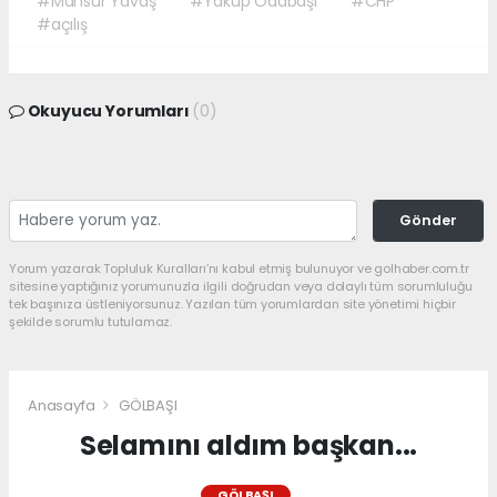
#Mansur Yavaş
#Yakup Odabaşı
#CHP
#açılış
Okuyucu Yorumları
(0)
Gönder
Yorum yazarak Topluluk Kuralları’nı kabul etmiş bulunuyor ve golhaber.com.tr
sitesine yaptığınız yorumunuzla ilgili doğrudan veya dolaylı tüm sorumluluğu
tek başınıza üstleniyorsunuz. Yazılan tüm yorumlardan site yönetimi hiçbir
şekilde sorumlu tutulamaz.
Anasayfa
GÖLBAŞI
Selamını aldım başkan...
GÖLBAŞI