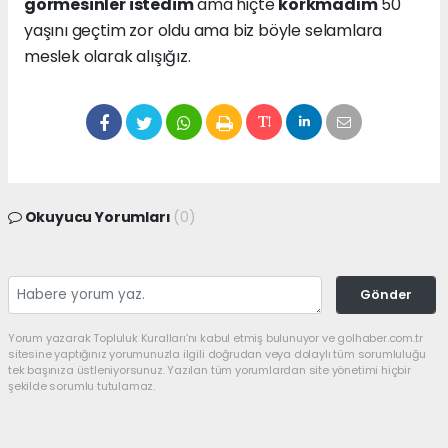
görmesinler istedim
ama hiçte
korkmadım
50
yaşını geçtim zor oldu ama biz böyle selamlara
meslek olarak alışığız.
Okuyucu Yorumları
(0)
Gönder
Yorum yazarak Topluluk Kuralları’nı kabul etmiş bulunuyor ve golhaber.com.tr
sitesine yaptığınız yorumunuzla ilgili doğrudan veya dolaylı tüm sorumluluğu
tek başınıza üstleniyorsunuz. Yazılan tüm yorumlardan site yönetimi hiçbir
şekilde sorumlu tutulamaz.