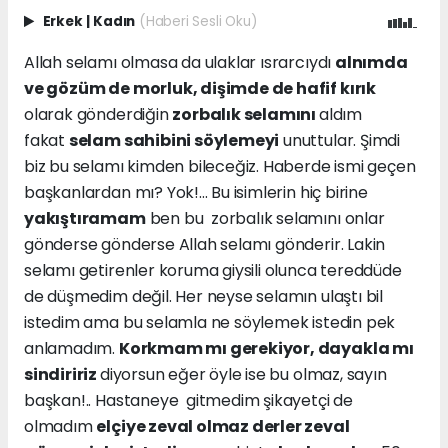
Erkek
|
Kadın
(Haberi Sesli Oku)
Allah selamı olmasa da ulaklar ısrarcıydı
alnımda
ve gözüm de morluk, dişimde de hafif kırık
olarak gönderdiğin
zorbalık selamını
aldım
fakat
selam sahibini söylemeyi
unuttular. Şimdi
biz bu selamı kimden bileceğiz. Haberde ismi geçen
başkanlardan mı? Yok!... Bu isimlerin hiç birine
yakıştıramam
ben bu zorbalık selamını onlar
gönderse gönderse Allah selamı gönderir. Lakin
selamı getirenler koruma giysili olunca tereddüde
de düşmedim değil. Her neyse selamın ulaştı bil
istedim ama bu selamla ne söylemek istedin pek
anlamadım.
Korkmam mı gerekiyor, dayakla mı
sindiririz
diyorsun eğer öyle ise bu olmaz, sayın
başkan!.. Hastaneye gitmedim şikayetçi de
olmadım
elçiye zeval olmaz derler zeval