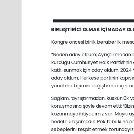
BİRLEŞTİRİCİ OLMAK İÇİN ADAY O
Kongre öncesi birlik beraberlik mes
“Neden aday oldum; Ayrıştırmadan bi
kurduğu Cumhuriyet Halk Partisi’nin 
katkı sunmak için aday oldum. 2024 Y
aday oldum. Herkese partinin kapısın
yönetme biçimini değiştirmek için. a
Sağlam, ‘ayrıştırmadan, küskünlük yar
konuşmasına şöyle devam etti; ‘Biz
kazanmaya ihtiyacımız var. Mayıs ay
hedefe ulaşamadık. Pek tabii ki hep
sebeplerini tespit etmek zorundayız. 