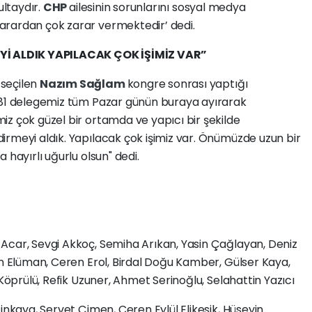
ultaydır.
CHP
ailesinin sorunlarını sosyal medya
arardan çok zarar vermektedir’ dedi.
İ ALDIK YAPILACAK ÇOK İŞİMİZ VAR”
 seçilen
Nazım Sağlam
kongre sonrası yaptığı
281 delegemiz tüm Pazar günün buraya ayırarak
z çok güzel bir ortamda ve yapıcı bir şekilde
irmeyi aldık. Yapılacak çok işimiz var. Önümüzde uzun bir
 hayırlı uğurlu olsun" dedi.
Acar, Sevgi Akkoç, Semiha Arıkan, Yasin Çağlayan, Deniz
an Elüman, Ceren Erol, Birdal Doğu Kamber, Gülser Kaya,
 Köprülü, Refik Uzuner, Ahmet Serinoğlu, Selahattin Yazıcı
nkaya, Servet Çimen, Ceren Eylül Elikesik, Hüseyin