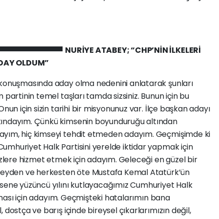
NURİYE ATABEY; “CHP’NİN İLKELERİ
ADAY OLDUM”
 konuşmasında aday olma nedenini anlatarak şunları
 partinin temel taşları tamda sizsiniz. Bunun için bu
nun için sizin tarihi bir misyonunuz var. İlçe başkan adayı
kındayım. Çünkü kimsenin boyunduruğu altından
ayım, hiç kimseyi tehdit etmeden adayım. Geçmişimde ki
umhuriyet Halk Partisini yerelde iktidar yapmak için
izlere hizmet etmek için adayım. Geleceği en güzel bir
r şeyden ve herkesten öte Mustafa Kemal Atatürk’ün
 sene yüzüncü yılını kutlayacağımız Cumhuriyet Halk
tılması için adayım. Geçmişteki hatalarımın bana
 dostça ve barış içinde bireysel çıkarlarımızın değil,