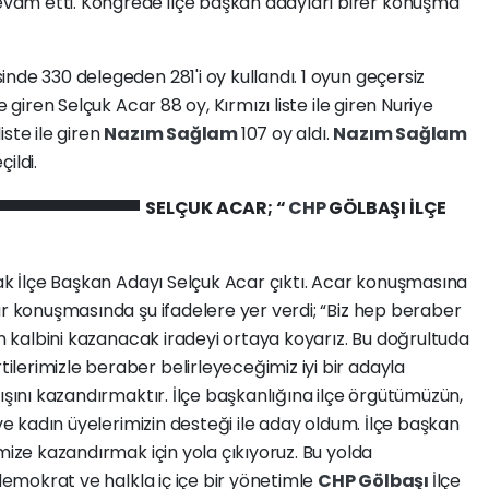
am etti. Kongrede ilçe başkan adayları birer konuşma
inde 330 delegeden 281'i oy kullandı. 1 oyun geçersiz
 giren Selçuk Acar 88 oy, Kırmızı liste ile giren Nuriye
ste ile giren
Nazım Sağlam
107 oy aldı.
Nazım Sağlam
çildi.
SELÇUK ACAR; “
CHP
GÖLBAŞI İLÇE
rak İlçe Başkan Adayı Selçuk Acar çıktı. Acar konuşmasına
r konuşmasında şu ifadelere yer verdi; “Biz hep beraber
ın kalbini kazanacak iradeyi ortaya koyarız. Bu doğrultuda
lerimizle beraber belirleyeceğimiz iyi bir adayla
ışını kazandırmaktır. İlçe başkanlığına ilçe örgütümüzün,
 ve kadın üyelerimizin desteği ile aday oldum. İlçe başkan
mize kazandırmak için yola çıkıyoruz. Bu yolda
 demokrat ve halkla iç içe bir yönetimle
CHP
Gölbaşı
İlçe