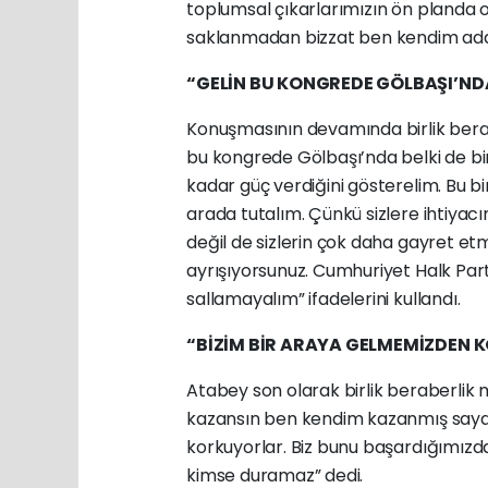
toplumsal çıkarlarımızın ön planda 
saklanmadan bizzat ben kendim ad
“GELİN BU KONGREDE GÖLBAŞI’NDA
Konuşmasının devamında birlik berab
bu kongrede Gölbaşı’nda belki de bir i
kadar güç verdiğini gösterelim. Bu bi
arada tutalım. Çünkü sizlere ihtiyac
değil de sizlerin çok daha gayret etm
ayrışıyorsunuz. Cumhuriyet Halk Part
sallamayalım” ifadelerini kullandı.
“BİZİM BİR ARAYA GELMEMİZDEN
Atabey son olarak birlik beraberlik
kazansın ben kendim kazanmış sayac
korkuyorlar. Biz bunu başardığımızd
kimse duramaz” dedi.