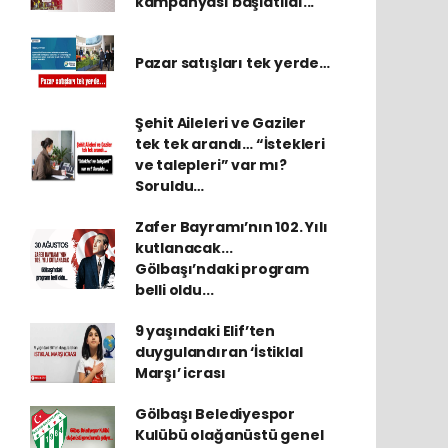
kampanyası başlatıldı...
Pazar satışları tek yerde…
Şehit Aileleri ve Gaziler
tek tek arandı… “İstekleri
ve talepleri” var mı?
Soruldu…
Zafer Bayramı’nın 102. Yılı
kutlanacak...
Gölbaşı’ndaki program
belli oldu...
9 yaşındaki Elif’ten
duygulandıran ‘İstiklal
Marşı’ icrası
Gölbaşı Belediyespor
Kulübü olağanüstü genel