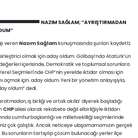
NAZIM SAĞLAM; “AYRIŞTIRMADAN
LDUM”
ajı veren
Nazım Sağlam
konuşmasında şunları kaydetti;
rleştirici olmak için aday oldum. Gölbaşı’nda Atatürk’ün
değerleri içerisinde, Demokratik ve toplumsal sorunlara
erel Seçimleri'nde CHP’nin yerelde iktidar olması için
ı açmak için. aday oldum. Yeni bir yönetim anlayışıyla,
day oldum” dedi.
atmadan, iş birliği ve ortak akılla’ diyerek başladığı
im
CHP
ailesi olarak rekabete değil elbirliğiyle iktidarı
ında cumhurbaşkanlığı ve milletvekilliği seçimlerinde
imiz çok çalıştık. Ancak neticeye ulaşamamamızın gerçek
Bu sorunların tartışılıp çözüm bulunacağı yerler ilçe