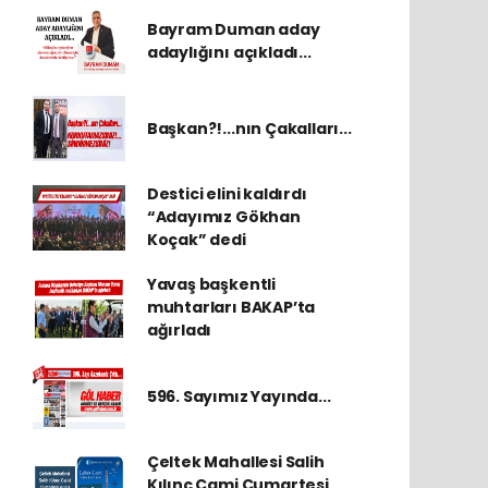
Bayram Duman aday
adaylığını açıkladı...
Başkan?!...nın Çakalları...
Destici elini kaldırdı
“Adayımız Gökhan
Koçak” dedi
Yavaş başkentli
muhtarları BAKAP’ta
ağırladı
596. Sayımız Yayında...
Çeltek Mahallesi Salih
Kılınç Cami Cumartesi