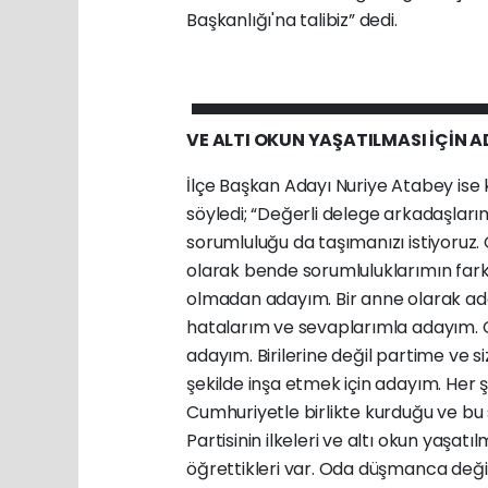
Başkanlığı'na talibiz” dedi.
VE ALTI OKUN YAŞATILMASI İÇİN 
İlçe Başkan Adayı Nuriye Atabey ise
söyledi; “Değerli delege arkadaşlarım
sorumluluğu da taşımanızı istiyoruz. O
olarak bende sorumluluklarımın far
olmadan adayım. Bir anne olarak ad
hatalarım ve sevaplarımla adayım. C
adayım. Birilerine değil partime ve s
şekilde inşa etmek için adayım. He
Cumhuriyetle birlikte kurduğu ve bu
Partisinin ilkeleri ve altı okun yaşa
öğrettikleri var. Oda düşmanca değil,