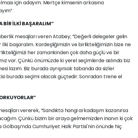
olması için adayım. Mertçe kimsenin arkasına
ayım”
 BİR İLKİ BAŞARALIM”
erlik mesajları veren Atabey; “Değerli delegeler gelin
lki başaralım. Kardeşliğimizin ve birlikteliğimizin bize ne
rlikteliğimizi her zamankinden çok daha güçlü ve bir
ımız var. Çünkü önümüzde ki yerel seçimlerde aslında biz
esi lazım. Biz burada ayrışırsak tabanda da sizler
isi burada seçimi alacak güçtedir. Sonradan trene el
 KORKUYORLAR”
 mesajları vererek, “Sandıkta hangi arkadaşım kazanırsa
ağım. Çünkü bizim bir araya gelmemizden inanın ki çok
a Gölbaşı’nda Cumhuriyet Halk Partisi'nin önünde hiç