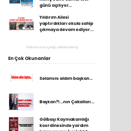
günü açılıyor...
Yıldırım Ailesi
yaptırdıkları okula sahip
çıkmaya devam ediyor...
Reklam kod içeriği yüklenmemiş.
En Çok Okunanlar
Selamını aldım başkan...
Başkan?!...nın Çakalları...
Gölbaşı Kaymakamlığı
koordinesinde yardım