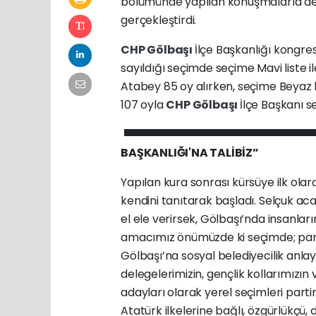
bölümünde yapılan konuşmalarla dev
gerçekleştirdi.
CHP
Gölbaşı
İlçe Başkanlığı kongres
sayıldığı seçimde seçime Mavi liste ile
Atabey 85 oy alırken, seçime Beyaz li
107 oyla
CHP
Gölbaşı
İlçe Başkanı se
BAŞKANLIĞI'NA TALİBİZ”
Yapılan kura sonrası kürsüye ilk ola
kendini tanıtarak başladı.
Selçuk aca
el ele verirsek, Gölbaşı’nda insanlar
amacımız önümüzde ki seçimde; parti
Gölbaşı’na sosyal belediyecilik anlay
delegelerimizin, gençlik kollarımızın
adayları olarak yerel seçimleri parti
Atatürk ilkelerine bağlı, özgürlükçü,