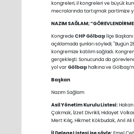
kongreleri, il kongreleri ve büyük kur
mecralarında tartışmak partimize y
NAZIM SAĞLAM; “GÖREVLENDİRMEY
Kongrede
CHP
Gölbaşı
İlçe Başkanı
açıklamada şunları söyledi; "Bugün 
kongremize katılım sağladı. Kongremi
gerçekleşti. Sonucunda da görevlend
yol var
Gölbaşı
halkına ve Gölbaşı’na
Başkan
Nazım Sağlam
Asil Yönetim Kurulu Listesi:
Hakan 
Çakmak, İzzet Divrikli, Hidayet Volk
Mert Kılıç, Hikmet Kökbudak, Anıl Ali
İl Delege Listesi ise şöyle:
Emel Çeti