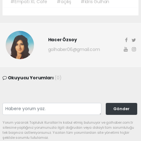
#Empati XL Cafe
#açılış
#İdris Gülhan
Hacer Özsoy
golhaber06@gmail.com
Okuyucu Yorumları
(0)
Gönder
Yorum yazarak Topluluk Kuralları’nı kabul etmiş bulunuyor ve golhaber.com.tr
sitesine yaptığınız yorumunuzla ilgili doğrudan veya dolaylı tüm sorumluluğu
tek başınıza üstleniyorsunuz. Yazılan tüm yorumlardan site yönetimi hiçbir
şekilde sorumlu tutulamaz.