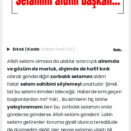
Erkek
|
Kadın
(Haberi Sesli Oku)
Allah selamı olmasa da ulaklar ısrarcıydı
alnımda
ve gözüm de morluk, dişimde de hafif kırık
olarak gönderdiğin
zorbalık selamını
aldım
fakat
selam sahibini söylemeyi
unuttular. Şimdi
biz bu selamı kimden bileceğiz. Haberde ismi geçen
başkanlardan mı? Yok!... Bu isimlerin hiç birine
yakıştıramam
ben bu zorbalık selamını onlar
gönderse gönderse Allah selamı gönderir. Lakin
selamı getirenler koruma giysili olunca tereddüde
de düşmedim değil. Her neyse selamın ulaştı bil