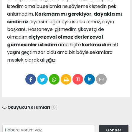
istedim ama bu selamla ne söylemek istedin pek
anlamadım.
Korkmam mı gerekiyor, dayakla mı
sindiririz
diyorsun eğer öyle ise bu olmaz, sayın
başkan!.. Hastaneye gitmedim şikayetçi de
olmadım
elçiye zeval olmaz derler zeval
görmesinler istedim
ama hiçte
korkmadım
50
yaşını geçtim zor oldu ama biz böyle selamlara
meslek olarak alışığız.
Okuyucu Yorumları
(0)
Gönder