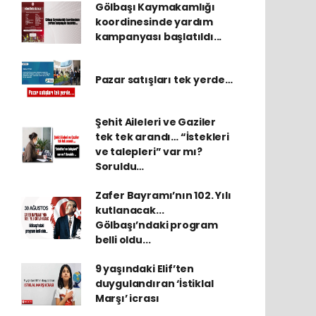
Gölbaşı Kaymakamlığı
koordinesinde yardım
kampanyası başlatıldı...
Pazar satışları tek yerde…
Şehit Aileleri ve Gaziler
tek tek arandı… “İstekleri
ve talepleri” var mı?
Soruldu…
Zafer Bayramı’nın 102. Yılı
kutlanacak...
Gölbaşı’ndaki program
belli oldu...
9 yaşındaki Elif’ten
duygulandıran ‘İstiklal
Marşı’ icrası