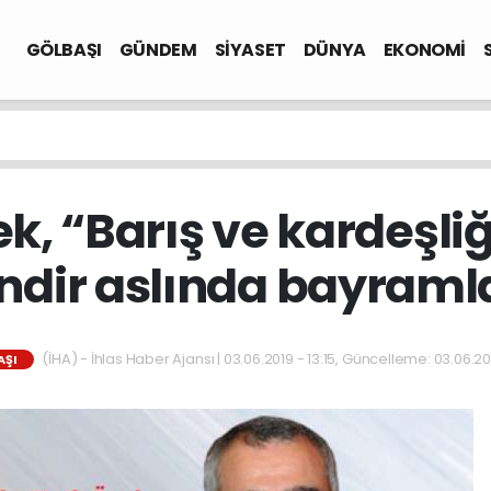
GÖLBAŞI
GÜNDEM
SİYASET
DÜNYA
EKONOMİ
k, “Barış ve kardeşli
indir aslında bayraml
(İHA) - İhlas Haber Ajansı | 03.06.2019 - 13:15, Güncelleme: 03.06.201
AŞI