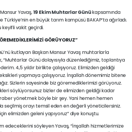
 Mansur Yavaş,
19 Ekim Muhtarlar Günü
kapsamında
ikte Türkiye’nin en büyük tarım kampüsü BAKAP’ta ağırladı.
keyifli vakit geçirdi.
 GÖREMEDİKLERİMİZİ GÖRÜYORUZ”
nü’nü kutlayan Başkan Mansur Yavaş muhtarlarla
ek, “Muhtarlar Günü dolayısıyla düzenlediğimiz, toplantıya
erim. 4,5 yıldır birlikte çalışıyoruz. Elimizden geldiği
 eksikleri yapmaya çalışıyoruz. İnşallah dönemimiz bitene
z. Sizlerin sayesinde biz göremediklerimizi görüyoruz.
ikleri söylüyorsunuz bizler de elimizden geldiği kadar
eraber yönetmek böyle bir şey. Yani hemen hemen
seçilmiş orayı temsil eden en değerli yöneticilersiniz.
için elimizden geleni yapıyoruz” diye konuştu.
am edeceklerini söyleyen Yavaş, “İnşallah hizmetlerimize