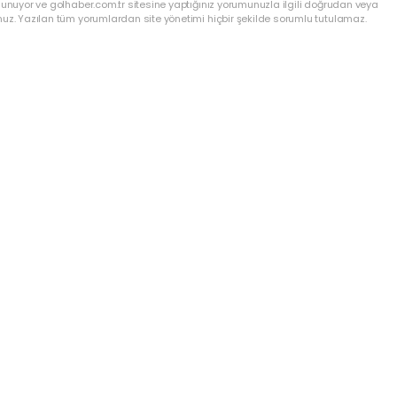
lunuyor ve golhaber.com.tr sitesine yaptığınız yorumunuzla ilgili doğrudan veya
nuz. Yazılan tüm yorumlardan site yönetimi hiçbir şekilde sorumlu tutulamaz.