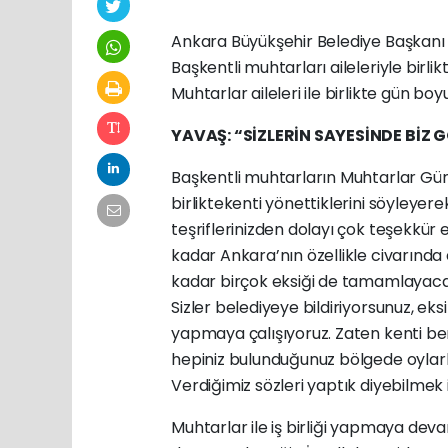
Ankara Büyükşehir Belediye Başkanı
Başkentli muhtarları aileleriyle birl
Muhtarlar aileleri ile birlikte gün boyu 
YAVAŞ: “SİZLERİN SAYESİNDE BİZ
Başkentli muhtarların Muhtarlar Gü
birliktekenti yönettiklerini söyleyer
teşriflerinizden dolayı çok teşekkür ed
kadar Ankara’nın özellikle civarında
kadar birçok eksiği de tamamlayacağı
Sizler belediyeye bildiriyorsunuz, eks
yapmaya çalışıyoruz. Zaten kenti b
hepiniz bulunduğunuz bölgede oylarla 
Verdiğimiz sözleri yaptık diyebilmek 
Muhtarlar ile iş birliği yapmaya dev