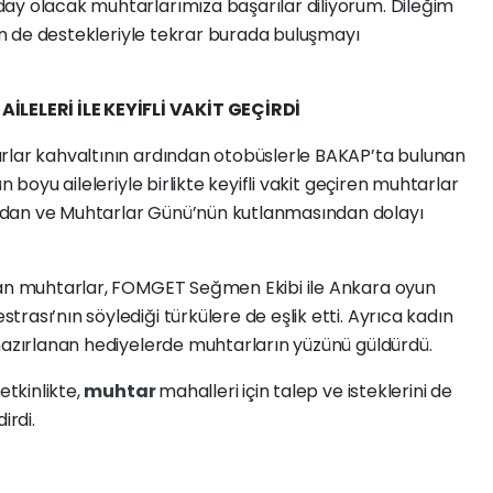
ay olacak muhtarlarımıza başarılar diliyorum. Dileğim
rin de destekleriyle tekrar burada buluşmayı
ELERİ İLE KEYİFLİ VAKİT GEÇİRDİ
rlar kahvaltının ardından otobüslerle BAKAP’ta bulunan
n boyu aileleriyle birlikte keyifli vakit geçiren muhtarlar
ndan ve Muhtarlar Günü’nün kutlanmasından dolayı
ılan muhtarlar, FOMGET Seğmen Ekibi ile Ankara oyun
ası’nın söylediği türkülere de eşlik etti. Ayrıca kadın
 hazırlanan hediyelerde muhtarların yüzünü güldürdü.
etkinlikte,
muhtar
mahalleri için talep ve isteklerini de
irdi.