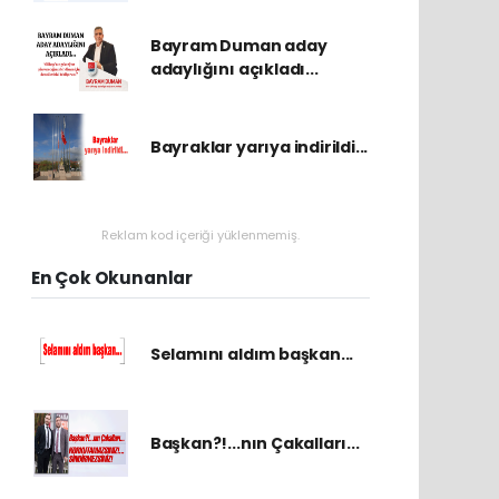
Bayram Duman aday
adaylığını açıkladı...
Bayraklar yarıya indirildi...
Reklam kod içeriği yüklenmemiş.
En Çok Okunanlar
Selamını aldım başkan...
Başkan?!...nın Çakalları...