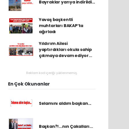
Bayraklar yarıya indirildi...
Yavaş başkentli
muhtarları BAKAP’ta
ağırladı
Yıldırım Ailesi
yaptırdıkları okula sahip
çıkmaya devam ediyor...
Reklam kod içeriği yüklenmemiş.
En Çok Okunanlar
Selamını aldım başkan...
Başkan?!...nın Çakalları...