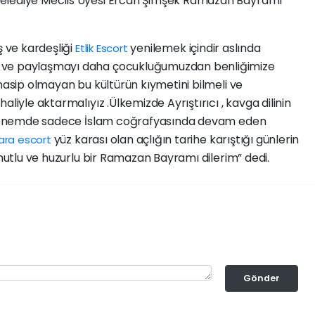
Belediye Meclis Üyesi Ercan Şimşek Ramazan Bayramı
ş ve kardeşliği
yenilemek içindir aslında
Etlik Escort
 ve paylaşmayı daha çocukluğumuzdan benliğimize
nasip olmayan bu kültürün kıymetini bilmeli ve
haliyle aktarmalıyız .Ülkemizde Ayrıştırıcı , kavga dilinin
bu dönemde sadece İslam coğrafyasında devam eden
yüz karası olan açlığın tarihe karıştığı günlerin
ara escort
 mutlu ve huzurlu bir Ramazan Bayramı dilerim” dedi.
Gönder