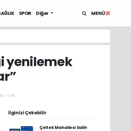
MENÜ
SAĞLIK
SPOR
Diğer
ği yenilemek
ar”
9 - 13:15
İlginizi Çekebilir
Çeltek Mahallesi Salih