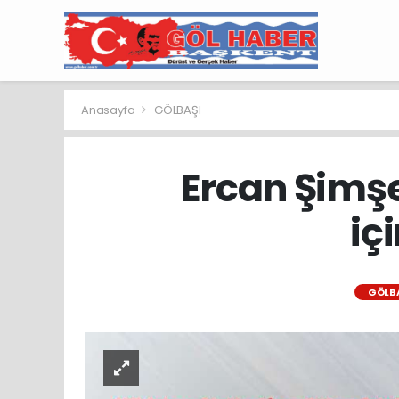
Anasayfa
GÖLBAŞI
Ercan Şimşe
iç
GÖLB