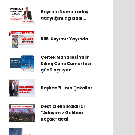
Bayram Duman aday
adaylığını açıkladı...
596. Sayımız Yayında...
Çeltek Mahallesi Salih
Kılınç Cami Cumartesi
günü açılıyor...
Başkan?!...nın Çakalları...
Destici elini kaldırdı
“Adayımız Gökhan
Koçak” dedi