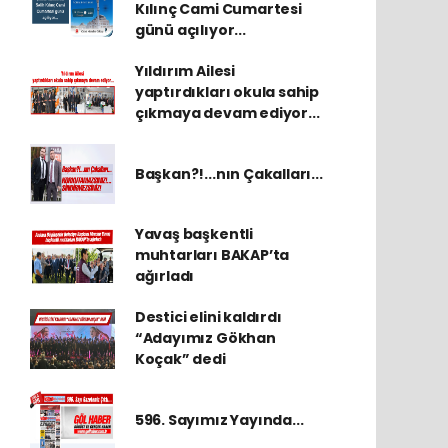
Kılınç Cami Cumartesi
günü açılıyor...
Yıldırım Ailesi
yaptırdıkları okula sahip
çıkmaya devam ediyor...
Başkan?!...nın Çakalları...
Yavaş başkentli
muhtarları BAKAP’ta
ağırladı
Destici elini kaldırdı
“Adayımız Gökhan
Koçak” dedi
596. Sayımız Yayında...