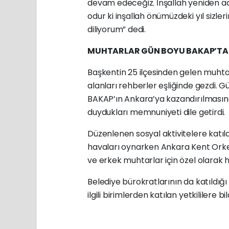
devam edeceğiz. İnşallah yeniden ad
odur ki inşallah önümüzdeki yıl sizle
diliyorum” dedi.
MUHTARLAR GÜN BOYU BAKAP’TA AİL
Başkentin 25 ilçesinden gelen muhta
alanları rehberler eşliğinde gezdi. Gü
BAKAP’ın Ankara’ya kazandırılması
duydukları memnuniyeti dile getirdi.
Düzenlenen sosyal aktivitelere kat
havaları oynarken Ankara Kent Orkestr
ve erkek muhtarlar için özel olarak
Belediye bürokratlarının da katıldığı 
ilgili birimlerden katılan yetkililere bild