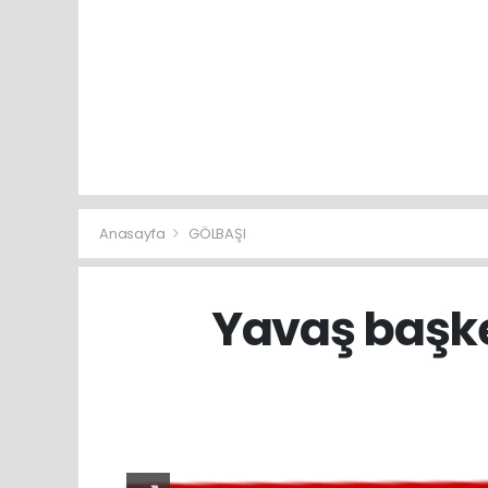
Anasayfa
GÖLBAŞI
Yavaş başke