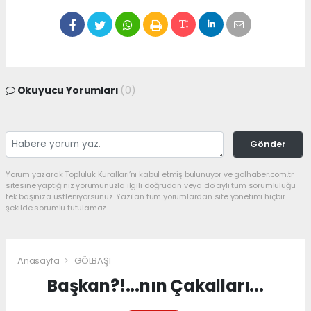
Okuyucu Yorumları
(0)
Gönder
Yorum yazarak Topluluk Kuralları’nı kabul etmiş bulunuyor ve golhaber.com.tr
sitesine yaptığınız yorumunuzla ilgili doğrudan veya dolaylı tüm sorumluluğu
tek başınıza üstleniyorsunuz. Yazılan tüm yorumlardan site yönetimi hiçbir
şekilde sorumlu tutulamaz.
Anasayfa
GÖLBAŞI
Başkan?!...nın Çakalları...