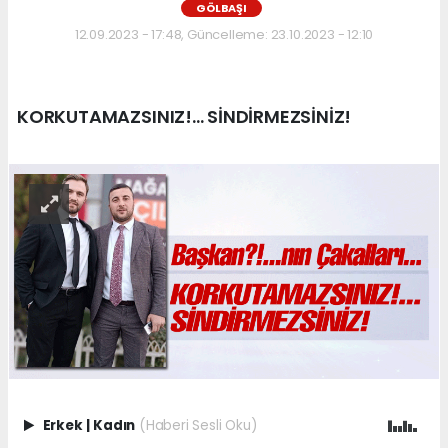
GÖLBAŞI
12.09.2023 - 17:48, Güncelleme: 23.10.2023 - 12:10
KORKUTAMAZSINIZ!... SİNDİRMEZSİNİZ!
Erkek
|
Kadın
(Haberi Sesli Oku)