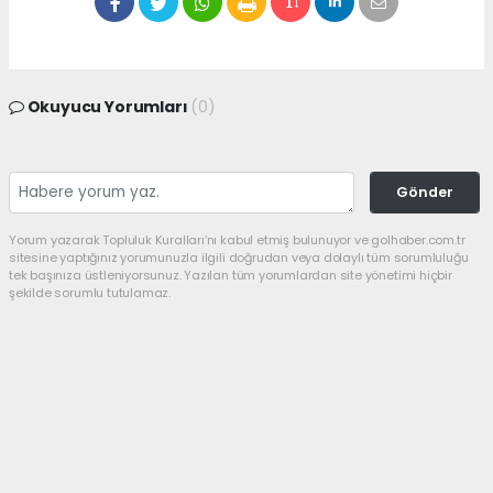
Okuyucu Yorumları
(0)
Gönder
Yorum yazarak Topluluk Kuralları’nı kabul etmiş bulunuyor ve golhaber.com.tr
sitesine yaptığınız yorumunuzla ilgili doğrudan veya dolaylı tüm sorumluluğu
tek başınıza üstleniyorsunuz. Yazılan tüm yorumlardan site yönetimi hiçbir
şekilde sorumlu tutulamaz.
haber paketi
haber scripti
haber yazılımı
Tüm hakları saklı tutulmaktadır.Copyright 2026©
Haber Yazılımı:
Web Aksiyon ®