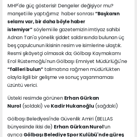
MHP'de güç gösterisi! Dengeler değişiyor mu?
manşeti ile yaptığımız haber sonrası
“Başkanın
selamı var, bir daha böyle haber
söylemi ile gazetemizin imtiyaz sahibi
istemiyor”
Adnan Tan'a yönelik şiddet saldırısında bulunan üç
beş çapulcunun ikisinin resim ve isimlerine ulaştık.
Resmi şikâyetçi olmasak da; Gölbaşı Kaymakamı
Erol Rüstemoğlu'nun Gölbaşı Emniyet Müdürlüğü'ne
talimatına rağmen müdürlükten
“failleri bulun”
olayla ilgili bir gelişme ve sonuç yaşanmaması
üzüntü verici.
Üsteki resimde görünen
Erhan Gürkan
Nurol
(soldaki) ve
Kadir Hukanoğlu
(sağdaki)
Gölbaşı Belediyesi'nde Güvenlik Amiri (BELLAS
bünyesinde ikisi de)
Erhan Gürkan Nurol
’un
ayrıca
Gölbaşı Belediye Spor Kulübü'nde güreş