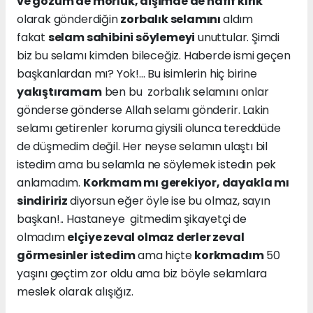
ve gözüm de morluk, dişimde de hafif kırık
olarak gönderdiğin
zorbalık selamını
aldım
fakat
selam sahibini söylemeyi
unuttular. Şimdi
biz bu selamı kimden bileceğiz. Haberde ismi geçen
başkanlardan mı? Yok!... Bu isimlerin hiç birine
yakıştıramam
ben bu zorbalık selamını onlar
gönderse gönderse Allah selamı gönderir. Lakin
selamı getirenler koruma giysili olunca tereddüde
de düşmedim değil. Her neyse selamın ulaştı bil
istedim ama bu selamla ne söylemek istedin pek
anlamadım.
Korkmam mı gerekiyor, dayakla mı
sindiririz
diyorsun eğer öyle ise bu olmaz, sayın
başkan!.. Hastaneye gitmedim şikayetçi de
olmadım
elçiye zeval olmaz derler zeval
görmesinler istedim
ama hiçte
korkmadım
50
yaşını geçtim zor oldu ama biz böyle selamlara
meslek olarak alışığız.