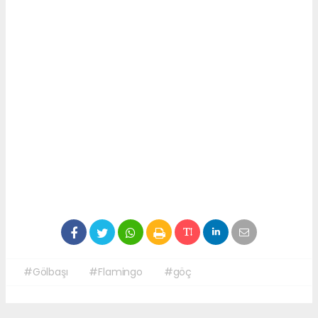
#Gölbaşı
#Flamingo
#göç