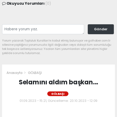
Okuyucu Yorumları
(0)
Gönder
Yorum yazarak Topluluk Kuralları’nı kabul etmiş bulunuyor ve golhaber.com.tr
sitesine yaptığınız yorumunuzla ilgili doğrudan veya dolaylı tüm sorumluluğu
tek başınıza üstleniyorsunuz. Yazılan tüm yorumlardan site yönetimi hiçbir
şekilde sorumlu tutulamaz.
Anasayfa
GÖLBAŞI
Selamını aldım başkan...
GÖLBAŞI
01.09.2023 - 15:21, Güncelleme: 23.10.2023 - 12:09