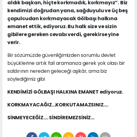
aldık başkan, hiçte korkmadık, korkmayız”.
Biz
kendimizi doğrudan yana, sağduyulu ve üç beş
çapulcudan korkmayacak Gölbaşı halkına
emanet ettik, ediyoruz. Bu halk size ve sizin
gibilere gereken cevabı verdi, gerekirse yine
verir.
Bir sözümüzde güvenliğimizden sorumlu devlet
büyüklerine artık fail aramanıza gerek yok olası bir
saldırının nereden geleceği aşikâr, ama biz
söylediğimiz gibi
KENDİMİZİ GÖLBAŞI HALKINA EMANET ediyoruz.
KORKMAYACAĞIZ…KORKUTAMAZSINIZ….
SİNMEYECEĞİZ…. SİNDİREMEZSİNİZ…