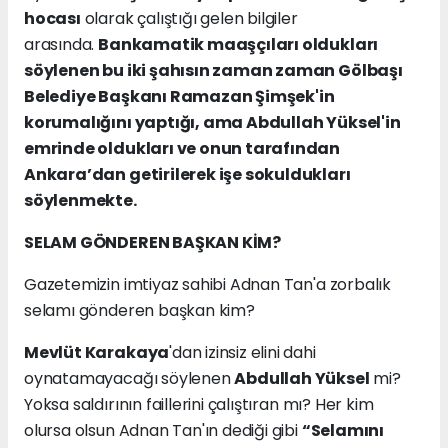
hocası
olarak çalıştığı gelen bilgiler
arasında.
Bankamatik maaşçıları oldukları
söylenen bu iki şahısın zaman zaman Gölbaşı
Belediye Başkanı Ramazan Şimşek'in
korumalığını yaptığı, ama Abdullah Yüksel'in
emrinde oldukları ve onun tarafından
Ankara’dan getirilerek işe sokuldukları
söylenmekte.
SELAM GÖNDEREN BAŞKAN KİM?
Gazetemizin imtiyaz sahibi Adnan Tan'a zorbalık
selamı gönderen başkan kim?
Mevlüt Karakaya
'dan izinsiz elini dahi
oynatamayacağı söylenen
Abdullah Yüksel
mi?
Yoksa saldırının faillerini çalıştıran mı? Her kim
olursa olsun Adnan Tan'ın dediği gibi
“Selamını