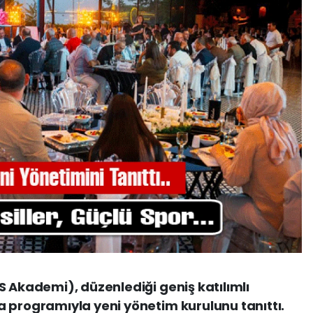
S Akademi), düzenlediği geniş katılımlı
 programıyla yeni yönetim kurulunu tanıttı.