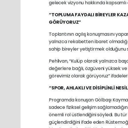
gelecek vizyonu hakkında kapsamlı 
“TOPLUMA FAYDALI BİREYLER KAZ
GÖRÜYORUZ”
Toplantının açılış konuşmasını yapa
yalnızca rekabetten ibaret olmadığı
sahip bireyler yetiştirmek olduğunu s
Pehlivan, “Kulüp olarak yalnızca başar
değerlere bağlı, özgüveni yüksek ve
görevimiz olarak görüyoruz” ifadelerin
“SPOR, AHLAKLI VE DİSİPLİNLİ NESİ
Programda konuşan Gölbaşı Kaymak
sadece fiziksel gelişim sağlamadığını
önemli rol üstlendiğini söyledi. Bu tü
güçlendirdiğini ifade eden Rüstemoğl