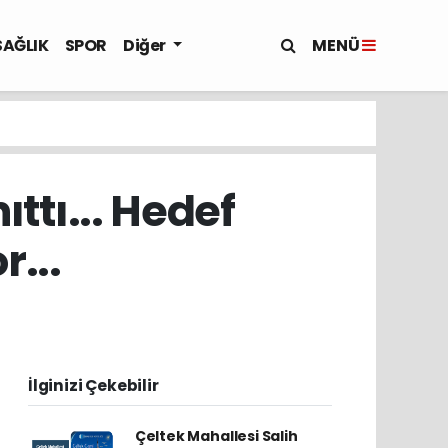
MENÜ
SAĞLIK
SPOR
Diğer
ttı... Hedef
r...
İlginizi Çekebilir
Çeltek Mahallesi Salih