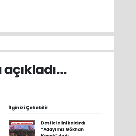
çıkladı...
İlginizi Çekebilir
Destici elini kaldırdı
“Adayımız Gökhan
Koçak” dedi