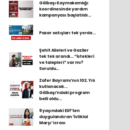
Gölbaşı Kaymakamlığı
koordinesinde yardım
kampanyası başlatıldı...
Pazar satışları tek yerde…
Şehit Aileleri ve Gaziler
tek tek arandı… “İstekleri
ve talepleri” var mı?
Soruldu…
Zafer Bayramı’nın 102. Yılı
kutlanacak...
Gölbaşı’ndaki program
belli oldu...
9 yaşındaki Elif’ten
duygulandıran ‘İstiklal
Marşı’ icrası