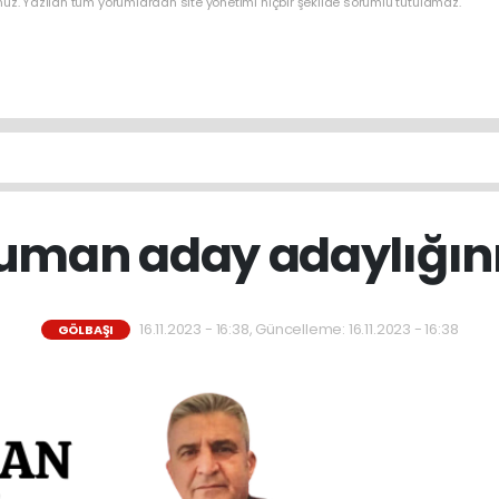
nuz. Yazılan tüm yorumlardan site yönetimi hiçbir şekilde sorumlu tutulamaz.
man aday adaylığını a
16.11.2023 - 16:38, Güncelleme: 16.11.2023 - 16:38
GÖLBAŞI