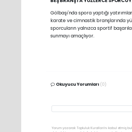
BEŞ BRANŞTA YÜZLERCE SPORCUYA
Gölbaşı'nda spora yaptığı yatırımlar
karate ve cimnastik branşlarında yü
sporcuların yalnızca sportif başarıla
sunmayı amaçlıyor.
Okuyucu Yorumları
(0)
Yorum yazarak Topluluk Kuralları’nı kabul etmiş bu