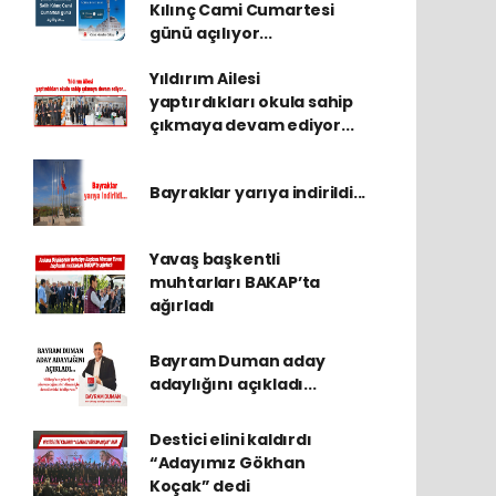
Kılınç Cami Cumartesi
günü açılıyor...
Yıldırım Ailesi
yaptırdıkları okula sahip
çıkmaya devam ediyor...
Bayraklar yarıya indirildi...
Yavaş başkentli
muhtarları BAKAP’ta
ağırladı
Bayram Duman aday
adaylığını açıkladı...
Destici elini kaldırdı
“Adayımız Gökhan
Koçak” dedi