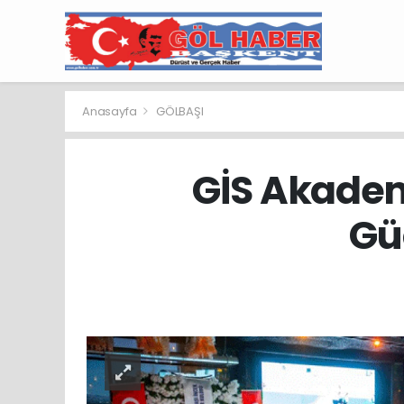
Anasayfa
GÖLBAŞI
GİS Akademi
Güç