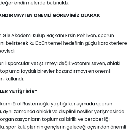
değerlendirmelerde bulunuldu.
ANDIRMAYI EN ÖNEMLİ GÖREVİMİZ OLARAK
n GİS Akademi Kulüp Başkanı Ersin Pehlivan, sporun
nı belirterek kulübün temel hedefinin güçlü karakterlere
öyledi.
ılı sporcular yetiştirmeyi değil; vatanını seven, ahlaki
 topluma faydalı bireyler kazandırmayı en önemli
i kullandı.
LLER YETİŞTİRİR”
amı Erol Rüstemoğlu yaptığı konuşmada sporun
, aynı zamanda ahlaklı ve disiplinli nesiller yetişmesinde
r organizasyonların toplumsal birlik ve beraberliği
u, spor kulüplerinin gençlerin geleceği açısından önemli