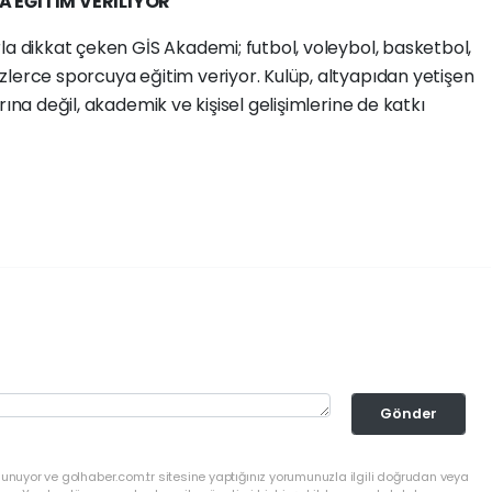
 EĞİTİM VERİLİYOR
la dikkat çeken GİS Akademi; futbol, voleybol, basketbol,
zlerce sporcuya eğitim veriyor. Kulüp, altyapıdan yetişen
rına değil, akademik ve kişisel gelişimlerine de katkı
Gönder
lunuyor ve golhaber.com.tr sitesine yaptığınız yorumunuzla ilgili doğrudan veya