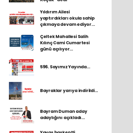
Yıldırım Ailesi
yaptırdıkları okula sahip
çıkmaya devam ediyor...
Çeltek Mahallesi Salih
Kılınç Cami Cumartesi
günü açılıyor...
596. Sayımız Yayında...
Bayraklar yarıya indirildi...
Bayram Duman aday
adaylığını açıkladı...
Yavaş başkentli