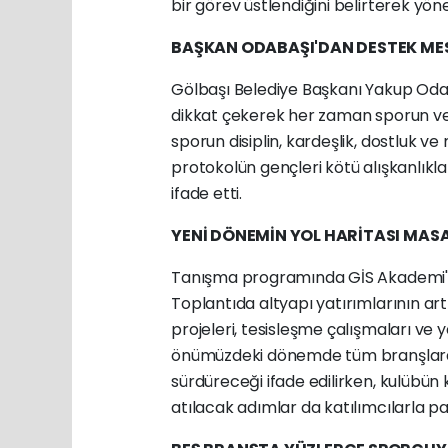
bir görev üstlendiğini belirterek yöne
BAŞKAN ODABAŞI'DAN DESTEK ME
Gölbaşı Belediye Başkanı Yakup Odab
dikkat çekerek her zaman sporun ve 
sporun disiplin, kardeşlik, dostluk ve
protokolün gençleri kötü alışkanlık
ifade etti.
YENİ DÖNEMİN YOL HARİTASI MASA
Tanışma programında GİS Akademi'nin 
Toplantıda altyapı yatırımlarının artı
projeleri, tesisleşme çalışmaları ve 
önümüzdeki dönemde tüm branşlarda 
sürdüreceği ifade edilirken, kulübün
atılacak adımlar da katılımcılarla pay