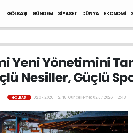
GÖLBAŞI
GÜNDEM
SİYASET
DÜNYA
EKONOMİ
 Yeni Yönetimini Tanı
lü Nesiller, Güçlü Spo
02.07.2026 - 12:48, Güncelleme: 02.07.2026 - 12:48
GÖLBAŞI