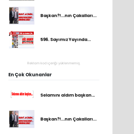
Başkan?!...nın Çakalları...
596. Sayımız Yayında...
Reklam kod içeriği yüklenmemiş.
En Çok Okunanlar
Selamını aldım başkan...
Başkan?!...nın Çakalları...