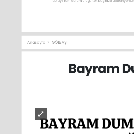
dolaylı tüm sorumluluğu tek başınıza üstleniyorsu
Anasayfa
GÖLBAŞI
Bayram Du