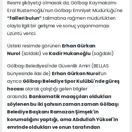
Resmi şikâyetçi olmasak da; Gölbaşı Kaymakamı
Erol Rüstemoğlu'nun Gölbaşı Emniyet Müdürlüğü'ne
talimatına rağmen müdürlükten
“failleri bulun”
olayla ilgili bir gelişme ve sonuç yaşanmaması
üzüntü verici.
Üsteki resimde görünen
Erhan Gürkan
Nurol
(soldaki) ve
Kadir Hukanoğlu
(sağdaki)
Gölbaşı Belediyesi'nde Güvenlik Amiri (BELLAS
bünyesinde ikisi de)
Erhan Gürkan Nurol
’un
ayrıca
Gölbaşı Belediye Spor Kulübü'nde güreş
hocası
olarak çalıştığı gelen bilgiler
arasında.
Bankamatik maaşçıları oldukları
söylenen bu iki şahısın zaman zaman Gölbaşı
Belediye Başkanı Ramazan Şimşek'in
korumalığını yaptığı, ama Abdullah Yüksel'in
emrinde oldukları ve onun tarafından