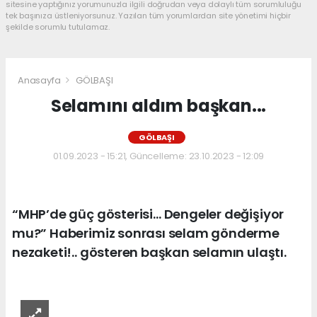
sitesine yaptığınız yorumunuzla ilgili doğrudan veya dolaylı tüm sorumluluğu
tek başınıza üstleniyorsunuz. Yazılan tüm yorumlardan site yönetimi hiçbir
şekilde sorumlu tutulamaz.
Anasayfa
GÖLBAŞI
Selamını aldım başkan...
GÖLBAŞI
01.09.2023 - 15:21, Güncelleme: 23.10.2023 - 12:09
“MHP’de güç gösterisi… Dengeler değişiyor
mu?” Haberimiz sonrası selam gönderme
nezaketi!.. gösteren başkan selamın ulaştı.