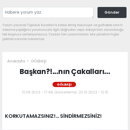
Gönder
Yorum yazarak Topluluk Kuralları’nı kabul etmiş bulunuyor ve golhaber.com.tr
sitesine yaptığınız yorumunuzla ilgili doğrudan veya dolaylı tüm sorumluluğu
tek başınıza üstleniyorsunuz. Yazılan tüm yorumlardan site yönetimi hiçbir
şekilde sorumlu tutulamaz.
Anasayfa
GÖLBAŞI
Başkan?!...nın Çakalları...
GÖLBAŞI
12.09.2023 - 17:48, Güncelleme: 23.10.2023 - 12:10
KORKUTAMAZSINIZ!... SİNDİRMEZSİNİZ!