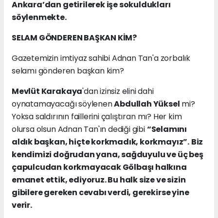
Ankara’dan getirilerek işe sokuldukları
söylenmekte.
SELAM GÖNDEREN BAŞKAN KİM?
Gazetemizin imtiyaz sahibi Adnan Tan'a zorbalık
selamı gönderen başkan kim?
Mevlüt Karakaya
'dan izinsiz elini dahi
oynatamayacağı söylenen
Abdullah Yüksel
mi?
Yoksa saldırının faillerini çalıştıran mı? Her kim
olursa olsun Adnan Tan'ın dediği gibi
“Selamını
aldık başkan, hiçte korkmadık, korkmayız”.
Biz
kendimizi doğrudan yana, sağduyulu ve üç beş
çapulcudan korkmayacak Gölbaşı halkına
emanet ettik, ediyoruz. Bu halk size ve sizin
gibilere gereken cevabı verdi, gerekirse yine
verir.