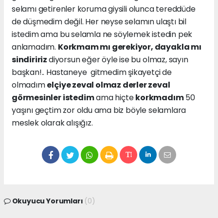
selamı getirenler koruma giysili olunca tereddüde
de düşmedim değil. Her neyse selamın ulaştı bil
istedim ama bu selamla ne söylemek istedin pek
anlamadım.
Korkmam mı gerekiyor, dayakla mı
sindiririz
diyorsun eğer öyle ise bu olmaz, sayın
başkan!.. Hastaneye gitmedim şikayetçi de
olmadım
elçiye zeval olmaz derler zeval
görmesinler istedim
ama hiçte
korkmadım
50
yaşını geçtim zor oldu ama biz böyle selamlara
meslek olarak alışığız.
Okuyucu Yorumları
(0)