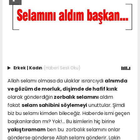
Erkek
|
Kadın
(Haberi Sesli Oku)
Allah selamı olmasa da ulaklar ısrarcıydı
alnımda
ve gözüm de morluk, dişimde de hafif kırık
olarak gönderdiğin
zorbalık selamını
aldım
fakat
selam sahibini söylemeyi
unuttular. Şimdi
biz bu selamı kimden bileceğiz. Haberde ismi geçen
başkanlardan mı? Yok!... Bu isimlerin hiç birine
yakıştıramam
ben bu zorbalık selamını onlar
gönderse gönderse Allah selamı gönderir. Lakin