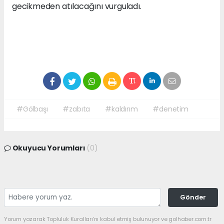
gecikmeden atılacağını vurguladı.
#Gölbaşı
#zabıta
#kaldırım
#denetim
Okuyucu Yorumları
(0)
Gönder
Yorum yazarak Topluluk Kuralları’nı kabul etmiş bulunuyor ve golhaber.com.tr