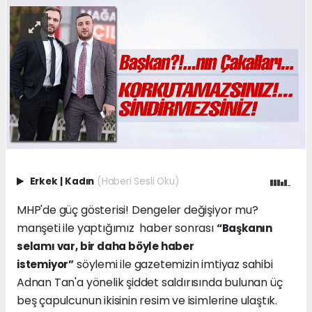
Erkek
|
Kadın
(Haberi Sesli Oku)
MHP'de güç gösterisi! Dengeler değişiyor mu?
manşeti ile yaptığımız haber sonrası
“Başkanın
selamı var, bir daha böyle haber
söylemi ile gazetemizin imtiyaz sahibi
istemiyor”
Adnan Tan'a yönelik şiddet saldırısında bulunan üç
beş çapulcunun ikisinin resim ve isimlerine ulaştık.