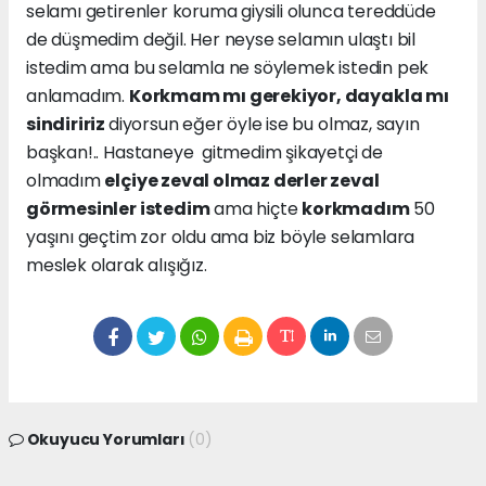
selamı getirenler koruma giysili olunca tereddüde
de düşmedim değil. Her neyse selamın ulaştı bil
istedim ama bu selamla ne söylemek istedin pek
anlamadım.
Korkmam mı gerekiyor, dayakla mı
sindiririz
diyorsun eğer öyle ise bu olmaz, sayın
başkan!.. Hastaneye gitmedim şikayetçi de
olmadım
elçiye zeval olmaz derler zeval
görmesinler istedim
ama hiçte
korkmadım
50
yaşını geçtim zor oldu ama biz böyle selamlara
meslek olarak alışığız.
Okuyucu Yorumları
(0)