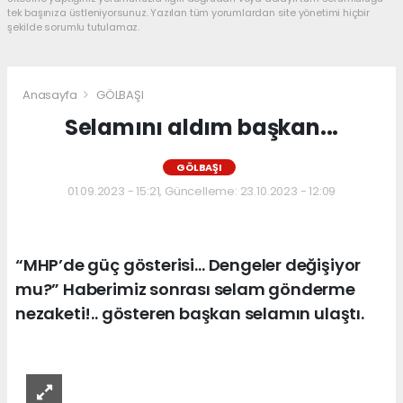
tek başınıza üstleniyorsunuz. Yazılan tüm yorumlardan site yönetimi hiçbir
şekilde sorumlu tutulamaz.
Anasayfa
GÖLBAŞI
Selamını aldım başkan...
GÖLBAŞI
01.09.2023 - 15:21, Güncelleme: 23.10.2023 - 12:09
“MHP’de güç gösterisi… Dengeler değişiyor
mu?” Haberimiz sonrası selam gönderme
nezaketi!.. gösteren başkan selamın ulaştı.