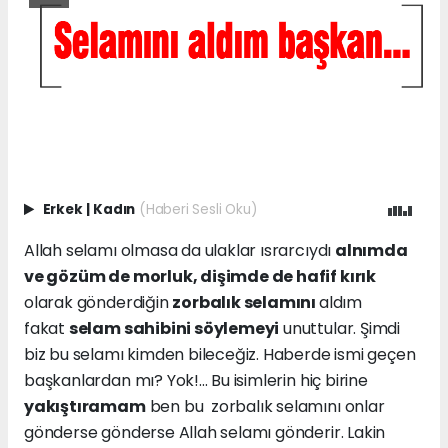
Erkek
|
Kadın
(Haberi Sesli Oku)
Allah selamı olmasa da ulaklar ısrarcıydı
alnımda
ve gözüm de morluk, dişimde de hafif kırık
olarak gönderdiğin
zorbalık selamını
aldım
fakat
selam sahibini söylemeyi
unuttular. Şimdi
biz bu selamı kimden bileceğiz. Haberde ismi geçen
başkanlardan mı? Yok!... Bu isimlerin hiç birine
yakıştıramam
ben bu zorbalık selamını onlar
gönderse gönderse Allah selamı gönderir. Lakin