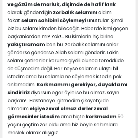
ve gözüm de morluk, dişimde de hafif kırık
olarak gönderdiğin
zorbalık selamını
aldım
fakat
selam sahibini söylemeyi
unuttular. Şimdi
biz bu selamı kimden bileceğiz. Haberde ismi geçen
başkanlardan mı? Yok!... Bu isimlerin hiç birine
yakıştıramam
ben bu zorbalık selamını onlar
gönderse gönderse Allah selamı gönderir. Lakin
selamı getirenler koruma giysili olunca tereddüde
de düşmedim değil. Her neyse selamın ulaştı bil
istedim ama bu selamla ne söylemek istedin pek
anlamadım.
Korkmam mı gerekiyor, dayakla mı
sindiririz
diyorsun eğer öyle ise bu olmaz, sayın
başkan!.. Hastaneye gitmedim şikayetçi de
olmadım
elçiye zeval olmaz derler zeval
görmesinler istedim
ama hiçte
korkmadım
50
yaşını geçtim zor oldu ama biz böyle selamlara
meslek olarak alışığız.