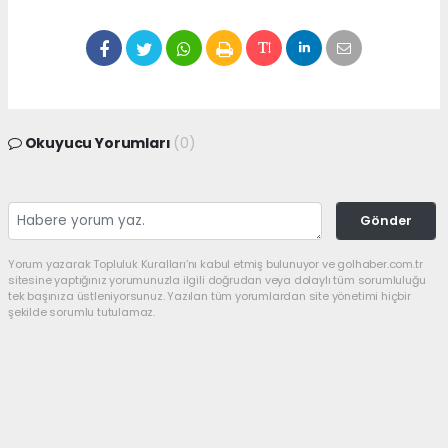
Okuyucu Yorumları
(0)
Gönder
Yorum yazarak Topluluk Kuralları’nı kabul etmiş bulunuyor ve golhaber.com.tr
sitesine yaptığınız yorumunuzla ilgili doğrudan veya dolaylı tüm sorumluluğu
tek başınıza üstleniyorsunuz. Yazılan tüm yorumlardan site yönetimi hiçbir
şekilde sorumlu tutulamaz.
haber paketi
haber scripti
haber yazılımı