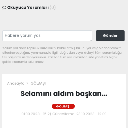
Okuyucu Yorumları
(0)
Gönder
Yorum yazarak Topluluk Kuralları’nı kabul etmiş bulunuyor ve golhaber.com.tr
sitesine yaptığınız yorumunuzla ilgili doğrudan veya dolaylı tüm sorumluluğu
tek başınıza üstleniyorsunuz. Yazılan tüm yorumlardan site yönetimi hiçbir
şekilde sorumlu tutulamaz.
Anasayfa
GÖLBAŞI
Selamını aldım başkan...
GÖLBAŞI
01.09.2023 - 15:21, Güncelleme: 23.10.2023 - 12:09