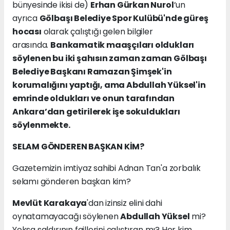
bünyesinde ikisi de)
Erhan Gürkan Nurol
’un
ayrıca
Gölbaşı Belediye Spor Kulübü'nde güreş
hocası
olarak çalıştığı gelen bilgiler
arasında.
Bankamatik maaşçıları oldukları
söylenen bu iki şahısın zaman zaman Gölbaşı
Belediye Başkanı Ramazan Şimşek'in
korumalığını yaptığı, ama Abdullah Yüksel'in
emrinde oldukları ve onun tarafından
Ankara’dan getirilerek işe sokuldukları
söylenmekte.
SELAM GÖNDEREN BAŞKAN KİM?
Gazetemizin imtiyaz sahibi Adnan Tan'a zorbalık
selamı gönderen başkan kim?
Mevlüt Karakaya
'dan izinsiz elini dahi
oynatamayacağı söylenen
Abdullah Yüksel
mi?
Yoksa saldırının faillerini çalıştıran mı? Her kim