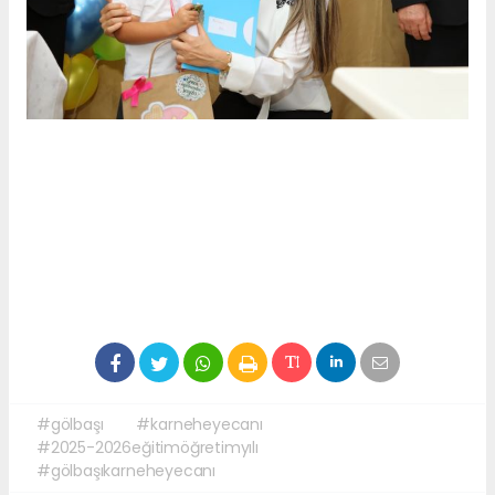
#gölbaşı
#karneheyecanı
#2025-2026eğitimöğretimyılı
#gölbaşıkarneheyecanı