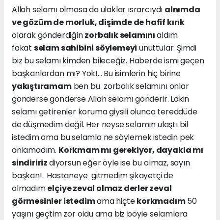
Allah selamı olmasa da ulaklar ısrarcıydı
alnımda
ve gözüm de morluk, dişimde de hafif kırık
olarak gönderdiğin
zorbalık selamını
aldım
fakat
selam sahibini söylemeyi
unuttular. Şimdi
biz bu selamı kimden bileceğiz. Haberde ismi geçen
başkanlardan mı? Yok!... Bu isimlerin hiç birine
yakıştıramam
ben bu zorbalık selamını onlar
gönderse gönderse Allah selamı gönderir. Lakin
selamı getirenler koruma giysili olunca tereddüde
de düşmedim değil. Her neyse selamın ulaştı bil
istedim ama bu selamla ne söylemek istedin pek
anlamadım.
Korkmam mı gerekiyor, dayakla mı
sindiririz
diyorsun eğer öyle ise bu olmaz, sayın
başkan!.. Hastaneye gitmedim şikayetçi de
olmadım
elçiye zeval olmaz derler zeval
görmesinler istedim
ama hiçte
korkmadım
50
yaşını geçtim zor oldu ama biz böyle selamlara