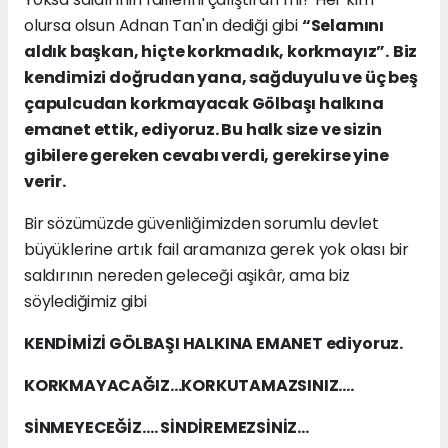
olursa olsun Adnan Tan'ın dediği gibi
“Selamını
aldık başkan, hiçte korkmadık, korkmayız”.
Biz
kendimizi doğrudan yana, sağduyulu ve üç beş
çapulcudan korkmayacak Gölbaşı halkına
emanet ettik, ediyoruz. Bu halk size ve sizin
gibilere gereken cevabı verdi, gerekirse yine
verir.
Bir sözümüzde güvenliğimizden sorumlu devlet
büyüklerine artık fail aramanıza gerek yok olası bir
saldırının nereden geleceği aşikâr, ama biz
söylediğimiz gibi
KENDİMİZİ GÖLBAŞI HALKINA EMANET ediyoruz.
KORKMAYACAĞIZ…KORKUTAMAZSINIZ….
SİNMEYECEĞİZ…. SİNDİREMEZSİNİZ…