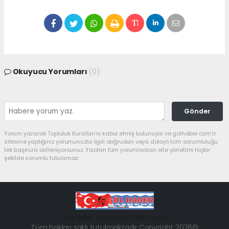
Okuyucu Yorumları
(0)
Gönder
Yorum yazarak Topluluk Kuralları’nı kabul etmiş bulunuyor ve golhaber.com.tr
sitesine yaptığınız yorumunuzla ilgili doğrudan veya dolaylı tüm sorumluluğu
tek başınıza üstleniyorsunuz. Yazılan tüm yorumlardan site yönetimi hiçbir
şekilde sorumlu tutulamaz.
haber paketi
haber scripti
haber yazılımı
Tüm hakları saklı tutulmaktadır.Copyright 2026©