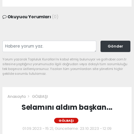
Okuyucu Yorumları
(0)
Gönder
Yorum yazarak Topluluk Kuralları’nı kabul etmiş bulunuyor ve golhaber.com.tr
sitesine yaptığınız yorumunuzla ilgili doğrudan veya dolaylı tüm sorumluluğu
tek başınıza üstleniyorsunuz. Yazılan tüm yorumlardan site yönetimi hiçbir
şekilde sorumlu tutulamaz.
Anasayfa
GÖLBAŞI
Selamını aldım başkan...
GÖLBAŞI
01.09.2023 - 15:21, Güncelleme: 23.10.2023 - 12:09