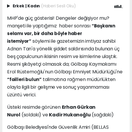
Erkek
|
Kadın
(Haberi Sesli Oku)
MHP'de güç gösterisi! Dengeler değişiyor mu?
manşeti ile yaptığımız haber sonrası
“Başkanın
selamı var, bir daha böyle haber
söylemi ile gazetemizin imtiyaz sahibi
istemiyor”
Adnan Tan'a yönelik şiddet saldırısında bulunan üç
beş çapulcunun ikisinin resim ve isimlerine ulaştık.
Resmi şikâyetçi olmasak da; Gölbaşı Kaymakamı
Erol Rüstemoğlu'nun Gölbaşı Emniyet Müdürlüğü'ne
talimatına rağmen müdürlükten
“failleri bulun”
olayla ilgili bir gelişme ve sonuç yaşanmaması
üzüntü verici.
Üsteki resimde görünen
Erhan Gürkan
Nurol
(soldaki) ve
Kadir Hukanoğlu
(sağdaki)
Gölbaşı Belediyesi'nde Güvenlik Amiri (BELLAS