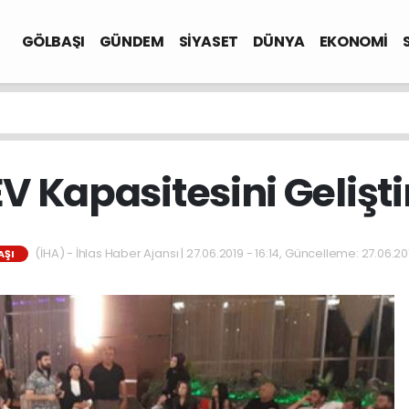
GÖLBAŞI
GÜNDEM
SİYASET
DÜNYA
EKONOMİ
 Kapasitesini Geliştir
(İHA) - İhlas Haber Ajansı | 27.06.2019 - 16:14, Güncelleme: 27.06.201
AŞI