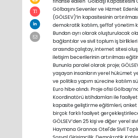
finanse edilen "Gölbaşı Kapasitesini G
Gölbaşını Sevenler ve Hizmet Eden
(GÖLSEV)’in kapasitesinin artırılması
demokratik katılım, şeffaf yönetim k
Bundan ayrı olarak oluşturulacak olan 
bağlantılar ve sivil toplum iş birlikl
arasında çalıştay, internet sitesi o
iletişim becerilerinin artırılması eğiti
Bununla paralel olarak proje; GÖLSE
yaşayan insanların yerel hükümet yetki
ve politika yapım sürecine katılım sür
Euro hibe alındı. Proje ofisi Gölbaş
Koordinatörü istihdamları ile faaliyetle
kapasite geliştirme eğitimleri, anket 
birçok farklı faaliyet gerçekleştirile
GÖLSEV’den 25 kişi ve diğer yerel sivi
Haymana Grannos Otel'de Sivil Toplum
Sosyal Girişimcilik, Demokratik Katılımcı