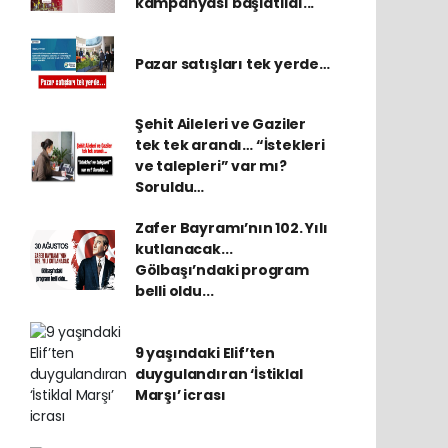
kampanyası başlatıldı...
Pazar satışları tek yerde…
Şehit Aileleri ve Gaziler
tek tek arandı… “İstekleri
ve talepleri” var mı?
Soruldu…
Zafer Bayramı’nın 102. Yılı
kutlanacak...
Gölbaşı’ndaki program
belli oldu...
9 yaşındaki Elif’ten
duygulandıran ‘İstiklal
Marşı’ icrası