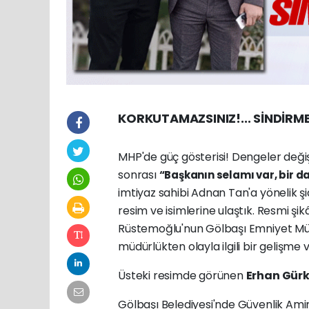
KORKUTAMAZSINIZ!... SİNDİRME
MHP'de güç gösterisi! Dengeler deği
sonrası
“Başkanın selamı var, bir d
imtiyaz sahibi Adnan Tan'a yönelik şi
resim ve isimlerine ulaştık. Resmi ş
Rüstemoğlu'nun Gölbaşı Emniyet M
müdürlükten olayla ilgili bir gelişm
Üsteki resimde görünen
Erhan Gürk
Gölbaşı Belediyesi'nde Güvenlik Amir