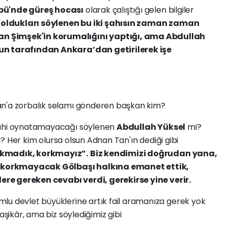
übü'nde güreş hocası
olarak çalıştığı gelen bilgiler
oldukları söylenen bu iki şahısın zaman zaman
n Şimşek'in korumalığını yaptığı, ama Abdullah
nun tarafından Ankara’dan getirilerek işe
an'a zorbalık selamı gönderen başkan kim?
i dahi oynatamayacağı söylenen
Abdullah Yüksel
mi?
 mı? Her kim olursa olsun Adnan Tan'ın dediği gibi
orkmadık, korkmayız”.
Biz kendimizi doğrudan yana,
 korkmayacak Gölbaşı halkına emanet ettik,
ilere gereken cevabı verdi, gerekirse yine verir.
lu devlet büyüklerine artık fail aramanıza gerek yok
 aşikâr, ama biz söylediğimiz gibi