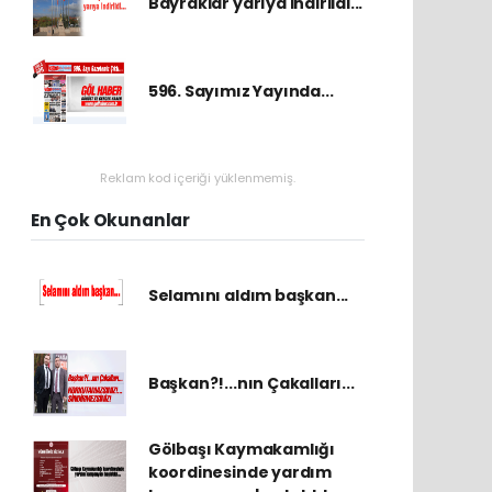
Bayraklar yarıya indirildi...
596. Sayımız Yayında...
Reklam kod içeriği yüklenmemiş.
En Çok Okunanlar
Selamını aldım başkan...
Başkan?!...nın Çakalları...
Gölbaşı Kaymakamlığı
koordinesinde yardım