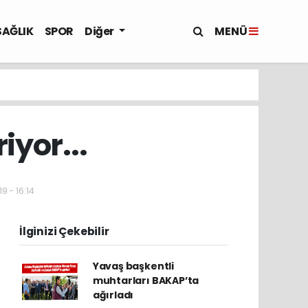
MENÜ
SAĞLIK
SPOR
Diğer
iyor...
9 - 16:14
İlginizi Çekebilir
Yavaş başkentli
muhtarları BAKAP’ta
ağırladı