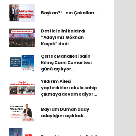
Başkan?!...nın Çakalları...
Destici elini kaldırdı
“Adayımız Gökhan
Koçak” dedi
Çeltek Mahallesi Salih
Kılınç Cami Cumartesi
günü açılıyor...
Yıldırım Ailesi
yaptırdıkları okula sahip
çıkmaya devam ediyor...
Bayram Duman aday
adaylığını açıkladı...