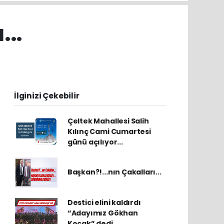
...
İlginizi Çekebilir
Çeltek Mahallesi Salih
Kılınç Cami Cumartesi
günü açılıyor...
Başkan?!...nın Çakalları...
Destici elini kaldırdı
“Adayımız Gökhan
Koçak” dedi