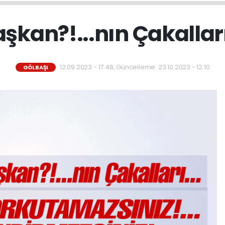
şkan?!...nın Çakalları
12.09.2023 - 17:48, Güncelleme: 23.10.2023 - 12:10
GÖLBAŞI