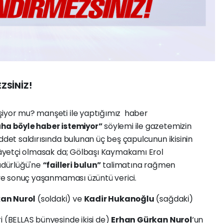
ZSİNİZ!
şiyor mu? manşeti ile yaptığımız haber
söylemi ile gazetemizin
aha böyle haber istemiyor”
ddet saldırısında bulunan üç beş çapulcunun ikisinin
ikâyetçi olmasak da; Gölbaşı Kaymakamı Erol
üdürlüğü'ne
talimatına rağmen
“failleri bulun”
e ve sonuç yaşanmaması üzüntü verici.
an Nurol
(soldaki) ve
Kadir Hukanoğlu
(sağdaki)
i (BELLAS bünyesinde ikisi de)
Erhan Gürkan Nurol
’un