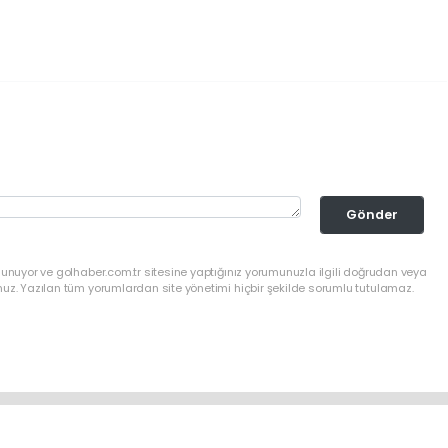
Gönder
lunuyor ve golhaber.com.tr sitesine yaptığınız yorumunuzla ilgili doğrudan veya
nuz. Yazılan tüm yorumlardan site yönetimi hiçbir şekilde sorumlu tutulamaz.