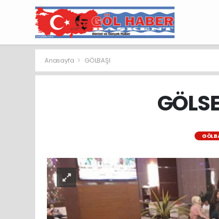
Anasayfa
GÖLBAŞI
GÖLSEV
GÖLB