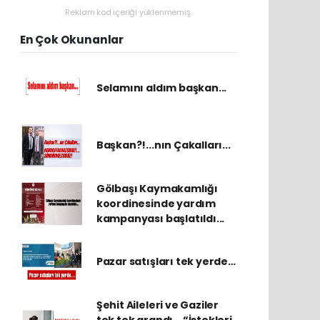
Reklam kod içeriği yüklenmemiş.
En Çok Okunanlar
Selamını aldım başkan...
Başkan?!...nın Çakalları...
Gölbaşı Kaymakamlığı
koordinesinde yardım
kampanyası başlatıldı...
Pazar satışları tek yerde…
Şehit Aileleri ve Gaziler
tek tek arandı… “İstekleri