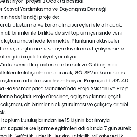
eliştiriyor" projesi 2 Ocak'ta başladı.
ler Sosyal Yardımlaşma ve Dayanışma Derneği
nın hedeflendiği proje de;
urulu oluşturma ve karar alma süreçleri ele alınacak.
alt birimler ile birlikte de sivil toplum içerisinde yeni
eri oluşturulması hedeflenmekte. Planlanan aktiviteler
luşturma, araştırma ve soruya dayalı anket çalışması ve
mleri gibi birçok faaliyet yer alıyor.
V’in kurumsal kapasitesini artırmak ve Gölbaşı’nda
lileri ile iletişimlerini artırarak; GÖLSEV’in karar alma
eçlerinin artırılmasını hedefleniyor. Proje için 55,982,40
ı’nda Gaziosmanpaşa Mahallesi'nde Proje Asistanı ve Proje
rine başladı. Proje süresince, açılış toplantısı, çeşitli
çalışması, alt birimlerin oluşturulması ve çalıştaylar gibi
cek.
l toplum kuruluşlarından ise 15 kişinin katılımıyla
 Kapasite Geliştirme eğitimleri adı altında 7 gün süreli;
lık, Şeffaflık, Liderlik, İletişim, Lobicilik, Müzakerecilik