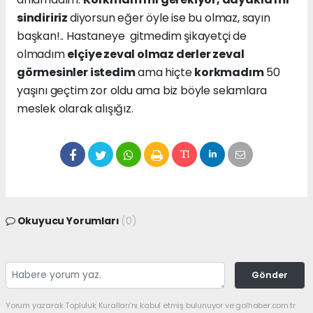
sindiririz
diyorsun eğer öyle ise bu olmaz, sayın
başkan!.. Hastaneye gitmedim şikayetçi de
olmadım
elçiye zeval olmaz derler zeval
görmesinler istedim
ama hiçte
korkmadım
50
yaşını geçtim zor oldu ama biz böyle selamlara
meslek olarak alışığız.
Okuyucu Yorumları
(0)
Gönder
Yorum yazarak Topluluk Kuralları’nı kabul etmiş bulunuyor ve golhaber.com.tr