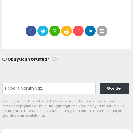
Okuyucu Yorumları
(0)
Gönder
Yorum yazarak Topluluk Kuralları’nı kabul etmiş bulunuyor ve golhaber.com.tr
sitesine yaptığınız yorumunuzla ilgili doğrudan veya dolaylı tüm sorumluluğu
tek başınıza üstleniyorsunuz. Yazılan tüm yorumlardan site yönetimi hiçbir
şekilde sorumlu tutulamaz.