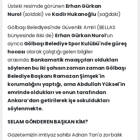
Üsteki resimde görünen
Erhan Gürkan
Nurol
(soldaki) ve
Kadir Hukanoğlu
(sağdaki)
Gölbaşı Belediyesi'nde Güvenlik Amiri (BELLAS
bünyesinde ikisi de)
Erhan Gürkan Nurol
’un
ayrıca
Gölbaşı Belediye Spor Kulübü'nde güreş
hocası
olarak çalıştığı gelen bilgiler
arasında.
Bankamatik maaşçıları oldukları
söylenen bu iki şahısın zaman zaman Gölbaşı
Belediye Başkanı Ramazan Şimşek'in
korumalığını yaptığı, ama Abdullah Yüksel'in
emrinde oldukları ve onun tarafından
Ankara’dan getirilerek işe sokuldukları
söylenmekte.
SELAM GÖNDEREN BAŞKAN KİM?
Gazetemizin imtiyaz sahibi Adnan Tan'a zorbalık