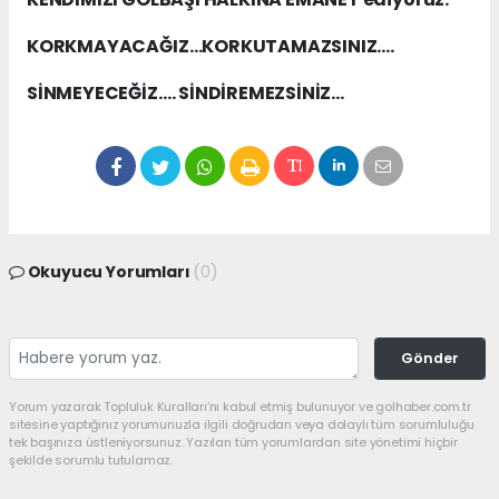
KORKMAYACAĞIZ…KORKUTAMAZSINIZ….
SİNMEYECEĞİZ…. SİNDİREMEZSİNİZ…
Okuyucu Yorumları
(0)
Gönder
Yorum yazarak Topluluk Kuralları’nı kabul etmiş bulunuyor ve golhaber.com.tr
sitesine yaptığınız yorumunuzla ilgili doğrudan veya dolaylı tüm sorumluluğu
tek başınıza üstleniyorsunuz. Yazılan tüm yorumlardan site yönetimi hiçbir
şekilde sorumlu tutulamaz.