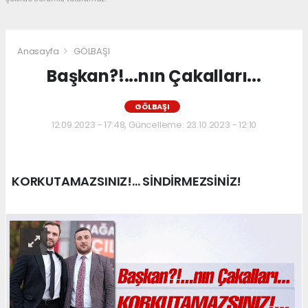
Anasayfa
GÖLBAŞI
Başkan?!...nın Çakalları...
GÖLBAŞI
12.09.2023 - 17:48, Güncelleme: 23.10.2023 - 12:10
KORKUTAMAZSINIZ!... SİNDİRMEZSİNİZ!