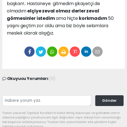
başkan!.. Hastaneye gitmedim şikayetçi de
olmadım
elçiye zeval olmaz derler zeval
görmesinler istedim
ama hiçte
korkmadım
50
yaşını geçtim zor oldu ama biz böyle selamlara
meslek olarak alışığız.
Okuyucu Yorumları
(0)
Gönder
Yorum yazarak Topluluk Kuralları’nı kabul etmiş bulunuyor ve golhaber.com.tr
sitesine yaptığınız yorumunuzla ilgili doğrudan veya dolaylı tüm sorumluluğu
tek başınıza üstleniyorsunuz. Yazılan tüm yorumlardan site yönetimi hiçbir
şekilde sorumlu tutulamaz.