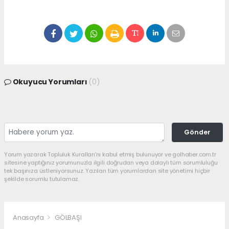
Okuyucu Yorumları
(0)
Gönder
Yorum yazarak Topluluk Kuralları’nı kabul etmiş bulunuyor ve golhaber.com.tr
sitesine yaptığınız yorumunuzla ilgili doğrudan veya dolaylı tüm sorumluluğu
tek başınıza üstleniyorsunuz. Yazılan tüm yorumlardan site yönetimi hiçbir
şekilde sorumlu tutulamaz.
Anasayfa
GÖLBAŞI