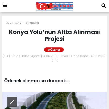
Anasayfa
GÖLBAŞI
Konya Yolu’nun Altta Alınması
Projesi
GÖLBAŞI
(İHA) - İhlas Haber Ajansı | 14.06.2019 - 10:40, Güncelleme: 14.06.2019 -
10:40
Ödenek alınmazsa duracak….