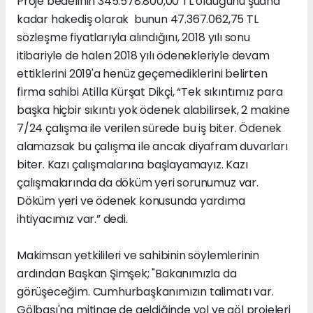
Proje bedelinin 345.578.800,00 TL olduğunu şuana
kadar hakediş olarak bunun 47.367.062,75 TL
sözleşme fiyatlarıyla alındığını, 2018 yılı sonu
itibariyle de halen 2018 yılı ödenekleriyle devam
ettiklerini 2019'a henüz geçemediklerini belirten
firma sahibi Atilla Kürşat Dikçi, “Tek sıkıntımız para
başka hiçbir sıkıntı yok ödenek alabilirsek, 2 makine
7/24 çalışma ile verilen sürede bu iş biter. Ödenek
alamazsak bu çalışma ile ancak diyafram duvarları
biter. Kazı çalışmalarına başlayamayız. Kazı
çalışmalarında da döküm yeri sorunumuz var.
Döküm yeri ve ödenek konusunda yardıma
ihtiyacımız var.” dedi.
Makimsan yetkilileri ve sahibinin söylemlerinin
ardından Başkan Şimşek; "Bakanımızla da
görüşeceğim. Cumhurbaşkanımızın talimatı var.
Gölbaşı'na mitinge de geldiğinde yol ve göl projeleri