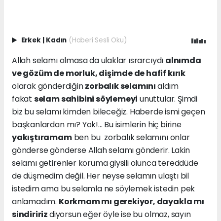
Erkek
|
Kadın
(Haberi Sesli Oku)
Allah selamı olmasa da ulaklar ısrarcıydı
alnımda
ve gözüm de morluk, dişimde de hafif kırık
olarak gönderdiğin
zorbalık selamını
aldım
fakat
selam sahibini söylemeyi
unuttular. Şimdi
biz bu selamı kimden bileceğiz. Haberde ismi geçen
başkanlardan mı? Yok!... Bu isimlerin hiç birine
yakıştıramam
ben bu zorbalık selamını onlar
gönderse gönderse Allah selamı gönderir. Lakin
selamı getirenler koruma giysili olunca tereddüde
de düşmedim değil. Her neyse selamın ulaştı bil
istedim ama bu selamla ne söylemek istedin pek
anlamadım.
Korkmam mı gerekiyor, dayakla mı
sindiririz
diyorsun eğer öyle ise bu olmaz, sayın