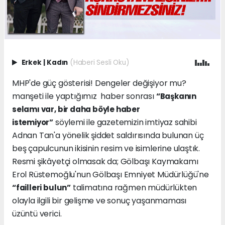
Erkek
|
Kadın
(Haberi Sesli Oku)
MHP'de güç gösterisi! Dengeler değişiyor mu?
manşeti ile yaptığımız haber sonrası
“Başkanın
selamı var, bir daha böyle haber
söylemi ile gazetemizin imtiyaz sahibi
istemiyor”
Adnan Tan'a yönelik şiddet saldırısında bulunan üç
beş çapulcunun ikisinin resim ve isimlerine ulaştık.
Resmi şikâyetçi olmasak da; Gölbaşı Kaymakamı
Erol Rüstemoğlu'nun Gölbaşı Emniyet Müdürlüğü'ne
talimatına rağmen müdürlükten
“failleri bulun”
olayla ilgili bir gelişme ve sonuç yaşanmaması
üzüntü verici.