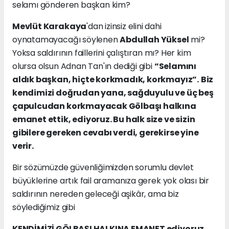
selamı gönderen başkan kim?
Mevlüt Karakaya
'dan izinsiz elini dahi
oynatamayacağı söylenen
Abdullah Yüksel
mi?
Yoksa saldırının faillerini çalıştıran mı? Her kim
olursa olsun Adnan Tan'ın dediği gibi
“Selamını
aldık başkan, hiçte korkmadık, korkmayız”.
Biz
kendimizi doğrudan yana, sağduyulu ve üç beş
çapulcudan korkmayacak Gölbaşı halkına
emanet ettik, ediyoruz. Bu halk size ve sizin
gibilere gereken cevabı verdi, gerekirse yine
verir.
Bir sözümüzde güvenliğimizden sorumlu devlet
büyüklerine artık fail aramanıza gerek yok olası bir
saldırının nereden geleceği aşikâr, ama biz
söylediğimiz gibi
KENDİMİZİ GÖLBAŞI HALKINA EMANET ediyoruz.