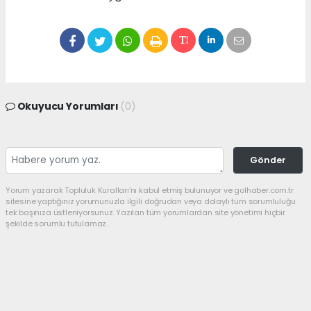
Okuyucu Yorumları
(0)
Gönder
Yorum yazarak Topluluk Kuralları’nı kabul etmiş bulunuyor ve golhaber.com.tr
sitesine yaptığınız yorumunuzla ilgili doğrudan veya dolaylı tüm sorumluluğu
tek başınıza üstleniyorsunuz. Yazılan tüm yorumlardan site yönetimi hiçbir
şekilde sorumlu tutulamaz.
haber paketi
haber scripti
haber yazılımı