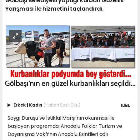
Gölbaşı Belediyesi yaptığı Kurban Güzellik
Yarışması ile hizmetini taçlandırdı.
Erkek
|
Kadın
(Haberi Sesli Oku)
Saygı Duruşu ve İstiklal Marşı’nın okunması ile
başlayan programda; Anadolu Folklor Turizm ve
Dayanışma Vakfı’nın Anadolu Esintileri adlı