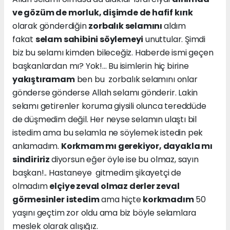
ve gözüm de morluk, dişimde de hafif kırık
olarak gönderdiğin
zorbalık selamını
aldım
fakat
selam sahibini söylemeyi
unuttular. Şimdi
biz bu selamı kimden bileceğiz. Haberde ismi geçen
başkanlardan mı? Yok!... Bu isimlerin hiç birine
yakıştıramam
ben bu zorbalık selamını onlar
gönderse gönderse Allah selamı gönderir. Lakin
selamı getirenler koruma giysili olunca tereddüde
de düşmedim değil. Her neyse selamın ulaştı bil
istedim ama bu selamla ne söylemek istedin pek
anlamadım.
Korkmam mı gerekiyor, dayakla mı
sindiririz
diyorsun eğer öyle ise bu olmaz, sayın
başkan!.. Hastaneye gitmedim şikayetçi de
olmadım
elçiye zeval olmaz derler zeval
görmesinler istedim
ama hiçte
korkmadım
50
yaşını geçtim zor oldu ama biz böyle selamlara
meslek olarak alışığız.