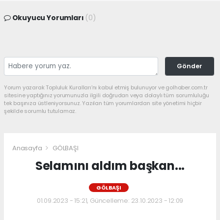
Okuyucu Yorumları
(0)
Gönder
Yorum yazarak Topluluk Kuralları’nı kabul etmiş bulunuyor ve golhaber.com.tr
sitesine yaptığınız yorumunuzla ilgili doğrudan veya dolaylı tüm sorumluluğu
tek başınıza üstleniyorsunuz. Yazılan tüm yorumlardan site yönetimi hiçbir
şekilde sorumlu tutulamaz.
Anasayfa
GÖLBAŞI
Selamını aldım başkan...
GÖLBAŞI
01.09.2023 - 15:21, Güncelleme: 23.10.2023 - 12:09