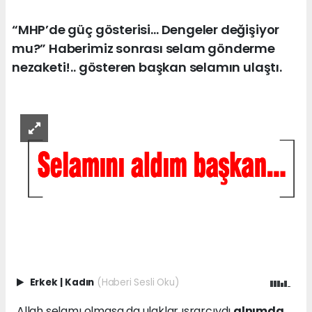
“MHP’de güç gösterisi… Dengeler değişiyor
mu?” Haberimiz sonrası selam gönderme
nezaketi!.. gösteren başkan selamın ulaştı.
Erkek
|
Kadın
(Haberi Sesli Oku)
Allah selamı olmasa da ulaklar ısrarcıydı
alnımda