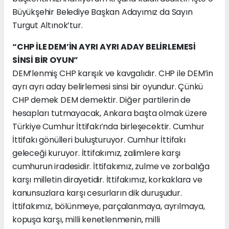
Büyükşehir Belediye Başkan Adayımız da Sayın
Turgut Altınok’tur.
“CHP İLE DEM’İN AYRI AYRI ADAY BELİRLEMESİ
SİNSİ BİR OYUN”
DEM’lenmiş CHP karışık ve kavgalıdır. CHP ile DEM’in
ayrı ayrı aday belirlemesi sinsi bir oyundur. Çünkü
CHP demek DEM demektir. Diğer partilerin de
hesapları tutmayacak, Ankara başta olmak üzere
Türkiye Cumhur İttifakı’nda birleşecektir. Cumhur
İttifakı gönülleri buluşturuyor. Cumhur İttifakı
geleceği kuruyor. İttifakımız, zalimlere karşı
cumhurun iradesidir. İttifakımız, zulme ve zorbalığa
karşı milletin dirayetidir. İttifakımız, korkaklara ve
kanunsuzlara karşı cesurların dik duruşudur.
İttifakımız, bölünmeye, parçalanmaya, ayrılmaya,
kopuşa karşı, milli kenetlenmenin, milli