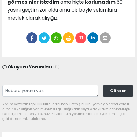
görmesinler istedim
ama hiçte
korkmadım
50
yaşını geçtim zor oldu ama biz böyle selamlara
meslek olarak alışığız.
Okuyucu Yorumları
(0)
Gönder
Yorum yazarak Topluluk Kuralları’nı kabul etmiş bulunuyor ve golhaber.com.tr
sitesine yaptığınız yorumunuzla ilgili doğrudan veya dolaylı tüm sorumluluğu
tek başınıza üstleniyorsunuz. Yazılan tüm yorumlardan site yönetimi hiçbir
şekilde sorumlu tutulamaz.