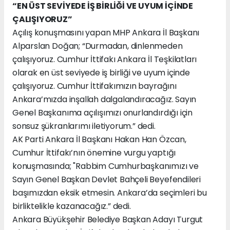
“EN ÜST SEVİYEDE İŞ BİRLİĞİ VE UYUM İÇİNDE
ÇALIŞIYORUZ”
Açılış konuşmasını yapan MHP Ankara İl Başkanı
Alparslan Doğan; “Durmadan, dinlenmeden
çalışıyoruz. Cumhur İttifakı Ankara İl Teşkilatları
olarak en üst seviyede iş birliği ve uyum içinde
çalışıyoruz. Cumhur İttifakımızın bayrağını
Ankara’mızda inşallah dalgalandıracağız. Sayın
Genel Başkanıma açılışımızı onurlandırdığı için
sonsuz şükranlarımı iletiyorum.” dedi.
AK Parti Ankara İl Başkanı Hakan Han Özcan,
Cumhur İttifakı’nın önemine vurgu yaptığı
konuşmasında; "Rabbim Cumhurbaşkanımızı ve
Sayın Genel Başkan Devlet Bahçeli Beyefendileri
başımızdan eksik etmesin. Ankara’da seçimleri bu
birliktelikle kazanacağız.” dedi.
Ankara Büyükşehir Belediye Başkan Adayı Turgut