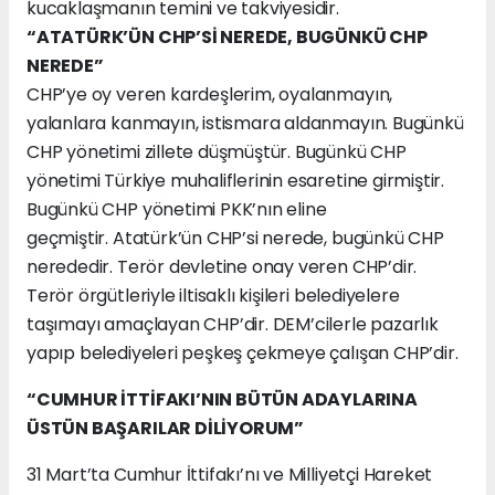
kucaklaşmanın temini ve takviyesidir.
“ATATÜRK’ÜN CHP’Sİ NEREDE, BUGÜNKÜ CHP
NEREDE”
CHP’ye oy veren kardeşlerim, oyalanmayın,
yalanlara kanmayın, istismara aldanmayın. Bugünkü
CHP yönetimi zillete düşmüştür. Bugünkü CHP
yönetimi Türkiye muhaliflerinin esaretine girmiştir.
Bugünkü CHP yönetimi PKK’nın eline
geçmiştir. Atatürk’ün CHP’si nerede, bugünkü CHP
nerededir. Terör devletine onay veren CHP’dir.
Terör örgütleriyle iltisaklı kişileri belediyelere
taşımayı amaçlayan CHP’dir. DEM’cilerle pazarlık
yapıp belediyeleri peşkeş çekmeye çalışan CHP’dir.
“CUMHUR İTTİFAKI’NIN BÜTÜN ADAYLARINA
ÜSTÜN BAŞARILAR DİLİYORUM”
31 Mart’ta Cumhur İttifakı’nı ve Milliyetçi Hareket