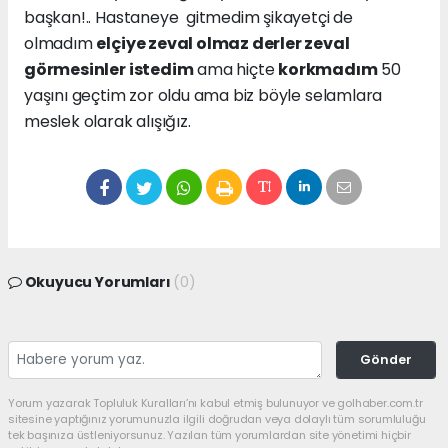
başkan!.. Hastaneye gitmedim şikayetçi de
olmadım
elçiye zeval olmaz derler zeval
görmesinler istedim
ama hiçte
korkmadım
50
yaşını geçtim zor oldu ama biz böyle selamlara
meslek olarak alışığız.
Okuyucu Yorumları
(0)
Gönder
Yorum yazarak Topluluk Kuralları’nı kabul etmiş bulunuyor ve golhaber.com.tr
sitesine yaptığınız yorumunuzla ilgili doğrudan veya dolaylı tüm sorumluluğu
tek başınıza üstleniyorsunuz. Yazılan tüm yorumlardan site yönetimi hiçbir