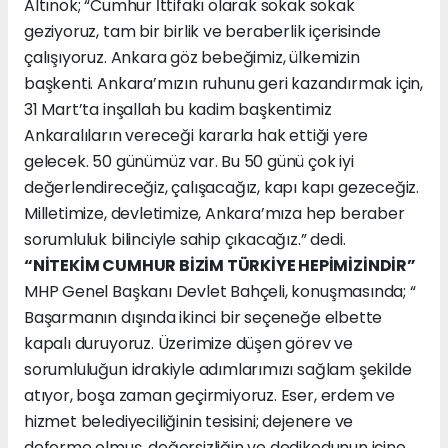
Altınok; “Cumhur İttifakı olarak sokak sokak
geziyoruz, tam bir birlik ve beraberlik içerisinde
çalışıyoruz. Ankara göz bebeğimiz, ülkemizin
başkenti. Ankara’mızın ruhunu geri kazandırmak için,
31 Mart’ta inşallah bu kadim başkentimiz
Ankaralıların vereceği kararla hak ettiği yere
gelecek. 50 günümüz var. Bu 50 günü çok iyi
değerlendireceğiz, çalışacağız, kapı kapı gezeceğiz.
Milletimize, devletimize, Ankara’mıza hep beraber
sorumluluk bilinciyle sahip çıkacağız.” dedi.
“NİTEKİM CUMHUR BİZİM TÜRKİYE HEPİMİZİNDİR”
MHP Genel Başkanı Devlet Bahçeli, konuşmasında; “
Başarmanın dışında ikinci bir seçeneğe elbette
kapalı duruyoruz. Üzerimize düşen görev ve
sorumluluğun idrakiyle adımlarımızı sağlam şekilde
atıyor, boşa zaman geçirmiyoruz. Eser, erdem ve
hizmet belediyeciliğinin tesisini; dejenere ve
deforme olmuş, değersizliğin ve dedikodunun içine