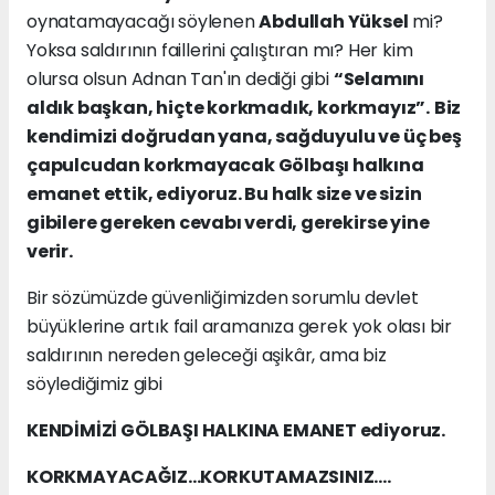
oynatamayacağı söylenen
Abdullah Yüksel
mi?
Yoksa saldırının faillerini çalıştıran mı? Her kim
olursa olsun Adnan Tan'ın dediği gibi
“Selamını
aldık başkan, hiçte korkmadık, korkmayız”.
Biz
kendimizi doğrudan yana, sağduyulu ve üç beş
çapulcudan korkmayacak Gölbaşı halkına
emanet ettik, ediyoruz. Bu halk size ve sizin
gibilere gereken cevabı verdi, gerekirse yine
verir.
Bir sözümüzde güvenliğimizden sorumlu devlet
büyüklerine artık fail aramanıza gerek yok olası bir
saldırının nereden geleceği aşikâr, ama biz
söylediğimiz gibi
KENDİMİZİ GÖLBAŞI HALKINA EMANET ediyoruz.
KORKMAYACAĞIZ…KORKUTAMAZSINIZ….