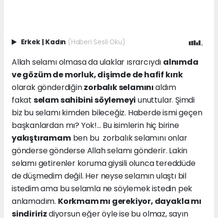
Erkek
|
Kadın
(Haberi Sesli Oku)
Allah selamı olmasa da ulaklar ısrarcıydı
alnımda
ve gözüm de morluk, dişimde de hafif kırık
olarak gönderdiğin
zorbalık selamını
aldım
fakat
selam sahibini söylemeyi
unuttular. Şimdi
biz bu selamı kimden bileceğiz. Haberde ismi geçen
başkanlardan mı? Yok!... Bu isimlerin hiç birine
yakıştıramam
ben bu zorbalık selamını onlar
gönderse gönderse Allah selamı gönderir. Lakin
selamı getirenler koruma giysili olunca tereddüde
de düşmedim değil. Her neyse selamın ulaştı bil
istedim ama bu selamla ne söylemek istedin pek
anlamadım.
Korkmam mı gerekiyor, dayakla mı
sindiririz
diyorsun eğer öyle ise bu olmaz, sayın