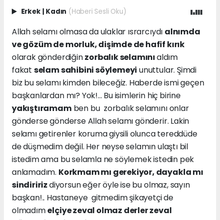
Erkek
|
Kadın
(Haberi Sesli Oku)
Allah selamı olmasa da ulaklar ısrarcıydı
alnımda
ve gözüm de morluk, dişimde de hafif kırık
olarak gönderdiğin
zorbalık selamını
aldım
fakat
selam sahibini söylemeyi
unuttular. Şimdi
biz bu selamı kimden bileceğiz. Haberde ismi geçen
başkanlardan mı? Yok!... Bu isimlerin hiç birine
yakıştıramam
ben bu zorbalık selamını onlar
gönderse gönderse Allah selamı gönderir. Lakin
selamı getirenler koruma giysili olunca tereddüde
de düşmedim değil. Her neyse selamın ulaştı bil
istedim ama bu selamla ne söylemek istedin pek
anlamadım.
Korkmam mı gerekiyor, dayakla mı
sindiririz
diyorsun eğer öyle ise bu olmaz, sayın
başkan!.. Hastaneye gitmedim şikayetçi de
olmadım
elçiye zeval olmaz derler zeval