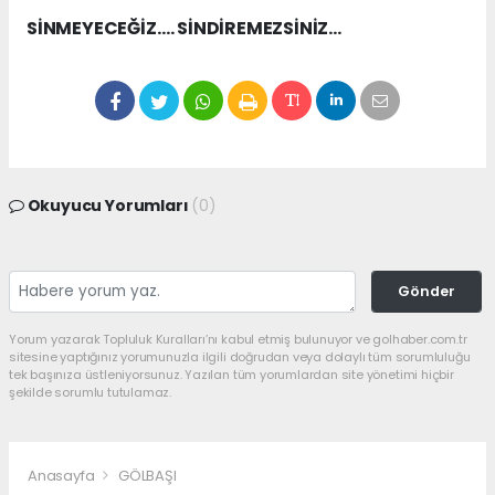
SİNMEYECEĞİZ…. SİNDİREMEZSİNİZ…
Okuyucu Yorumları
(0)
Gönder
Yorum yazarak Topluluk Kuralları’nı kabul etmiş bulunuyor ve golhaber.com.tr
sitesine yaptığınız yorumunuzla ilgili doğrudan veya dolaylı tüm sorumluluğu
tek başınıza üstleniyorsunuz. Yazılan tüm yorumlardan site yönetimi hiçbir
şekilde sorumlu tutulamaz.
Anasayfa
GÖLBAŞI