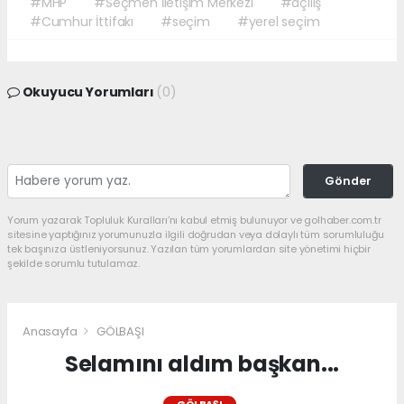
#MHP
#Seçmen İletişim Merkezi
#açılış
#Cumhur İttifakı
#seçim
#yerel seçim
Okuyucu Yorumları
(0)
Gönder
Yorum yazarak Topluluk Kuralları’nı kabul etmiş bulunuyor ve golhaber.com.tr
sitesine yaptığınız yorumunuzla ilgili doğrudan veya dolaylı tüm sorumluluğu
tek başınıza üstleniyorsunuz. Yazılan tüm yorumlardan site yönetimi hiçbir
şekilde sorumlu tutulamaz.
Anasayfa
GÖLBAŞI
Selamını aldım başkan...