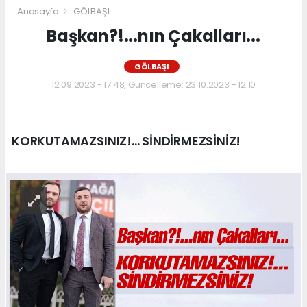
Anasayfa
GÖLBAŞI
Başkan?!...nın Çakalları...
GÖLBAŞI
12.09.2023 - 17:48, Güncelleme: 23.10.2023 - 12:10
KORKUTAMAZSINIZ!... SİNDİRMEZSİNİZ!