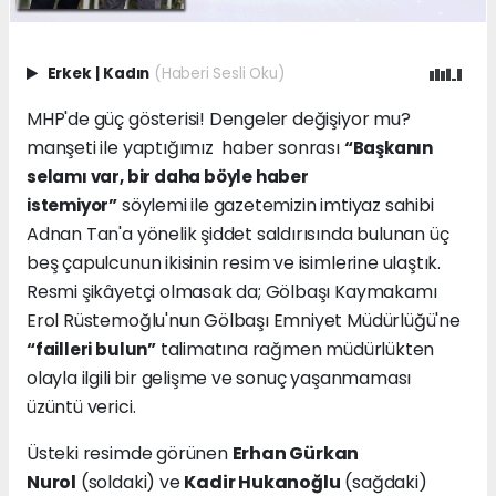
Erkek
|
Kadın
(Haberi Sesli Oku)
MHP'de güç gösterisi! Dengeler değişiyor mu?
manşeti ile yaptığımız haber sonrası
“Başkanın
selamı var, bir daha böyle haber
söylemi ile gazetemizin imtiyaz sahibi
istemiyor”
Adnan Tan'a yönelik şiddet saldırısında bulunan üç
beş çapulcunun ikisinin resim ve isimlerine ulaştık.
Resmi şikâyetçi olmasak da; Gölbaşı Kaymakamı
Erol Rüstemoğlu'nun Gölbaşı Emniyet Müdürlüğü'ne
talimatına rağmen müdürlükten
“failleri bulun”
olayla ilgili bir gelişme ve sonuç yaşanmaması
üzüntü verici.
Üsteki resimde görünen
Erhan Gürkan
Nurol
(soldaki) ve
Kadir Hukanoğlu
(sağdaki)