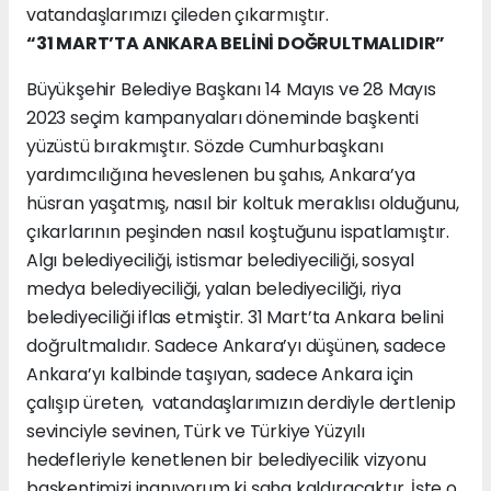
vatandaşlarımızı çileden çıkarmıştır.
“31 MART’TA ANKARA BELİNİ DOĞRULTMALIDIR”
Büyükşehir Belediye Başkanı 14 Mayıs ve 28 Mayıs
2023 seçim kampanyaları döneminde başkenti
yüzüstü bırakmıştır. Sözde Cumhurbaşkanı
yardımcılığına heveslenen bu şahıs, Ankara’ya
hüsran yaşatmış, nasıl bir koltuk meraklısı olduğunu,
çıkarlarının peşinden nasıl koştuğunu ispatlamıştır.
Algı belediyeciliği, istismar belediyeciliği, sosyal
medya belediyeciliği, yalan belediyeciliği, riya
belediyeciliği iflas etmiştir. 31 Mart’ta Ankara belini
doğrultmalıdır. Sadece Ankara’yı düşünen, sadece
Ankara’yı kalbinde taşıyan, sadece Ankara için
çalışıp üreten, vatandaşlarımızın derdiyle dertlenip
sevinciyle sevinen, Türk ve Türkiye Yüzyılı
hedefleriyle kenetlenen bir belediyecilik vizyonu
başkentimizi inanıyorum ki şaha kaldıracaktır. İşte o