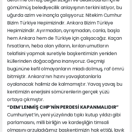
gömülmüş belediyecilik anlayışının terkini istiyor, bu
uğurda azim ve inançla çalışıyoruz. Nitekim Cumhur
Bizim Türkiye Hepimizindir. Ankara Bizim Türkiye
Hepimizindir. Ayırmadan, ayrışmadan, canla, başla
hem Ankara hem de Türkiye için çalışacağız. Kaçan
fırsatların, heba olan yılların, kırılan umutların
telafisini yapmak suretiyle başkentimizin yeniden
küllerinden doğacağına inanıyoruz. Geçmişi
bugününe kefil olmayanların miadı dolmuş, raf ömrü
bitmiştir. Ankara’nın hızını yavaşlatanlarla
oyalanacak halimiz de kalmamıştır. Yavaş yavaş bu
kentimizin enerjisini sömürenlerin gerçek yüzü
ortaya çıkmıştır.
“DEM’LENMİŞ CHP’NİN PERDESİ KAPANMALIDIR”
Cumhuriyet’in, yeni yüzyılında tıpkı kutup yıldızı gibi
parlamasını, milli birliğin ve kardeşliğin timsali
olmasını arzuladığımız başkentimizin hak ettiği, layık