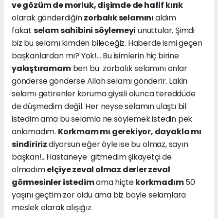
ve gözüm de morluk, dişimde de hafif kırık
olarak gönderdiğin
zorbalık selamını
aldım
fakat
selam sahibini söylemeyi
unuttular. Şimdi
biz bu selamı kimden bileceğiz. Haberde ismi geçen
başkanlardan mı? Yok!... Bu isimlerin hiç birine
yakıştıramam
ben bu zorbalık selamını onlar
gönderse gönderse Allah selamı gönderir. Lakin
selamı getirenler koruma giysili olunca tereddüde
de düşmedim değil. Her neyse selamın ulaştı bil
istedim ama bu selamla ne söylemek istedin pek
anlamadım.
Korkmam mı gerekiyor, dayakla mı
sindiririz
diyorsun eğer öyle ise bu olmaz, sayın
başkan!.. Hastaneye gitmedim şikayetçi de
olmadım
elçiye zeval olmaz derler zeval
görmesinler istedim
ama hiçte
korkmadım
50
yaşını geçtim zor oldu ama biz böyle selamlara
meslek olarak alışığız.