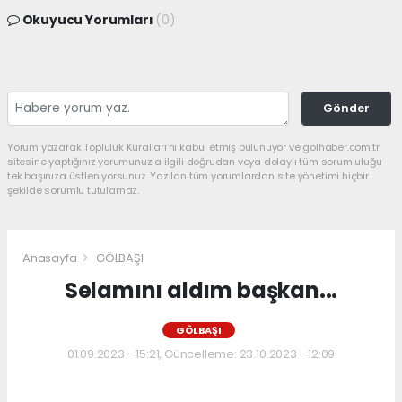
Okuyucu Yorumları
(0)
Gönder
Yorum yazarak Topluluk Kuralları’nı kabul etmiş bulunuyor ve golhaber.com.tr
sitesine yaptığınız yorumunuzla ilgili doğrudan veya dolaylı tüm sorumluluğu
tek başınıza üstleniyorsunuz. Yazılan tüm yorumlardan site yönetimi hiçbir
şekilde sorumlu tutulamaz.
Anasayfa
GÖLBAŞI
Selamını aldım başkan...
GÖLBAŞI
01.09.2023 - 15:21, Güncelleme: 23.10.2023 - 12:09