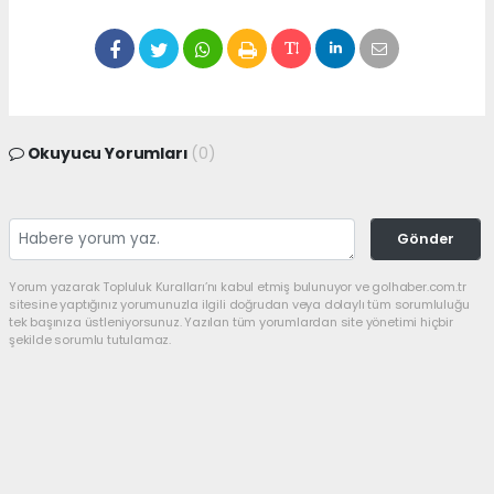
Okuyucu Yorumları
(0)
Gönder
Yorum yazarak Topluluk Kuralları’nı kabul etmiş bulunuyor ve golhaber.com.tr
sitesine yaptığınız yorumunuzla ilgili doğrudan veya dolaylı tüm sorumluluğu
tek başınıza üstleniyorsunuz. Yazılan tüm yorumlardan site yönetimi hiçbir
şekilde sorumlu tutulamaz.
haber paketi
haber scripti
haber yazılımı
Tüm hakları saklı tutulmaktadır.Copyright 2026©