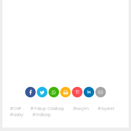
#CHP
#Yakup Odabaşı
#seçim
#ziyaret
#aday
#Gölbaşı