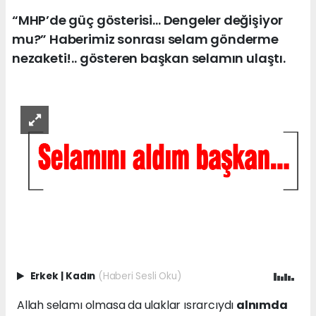
“MHP’de güç gösterisi… Dengeler değişiyor
mu?” Haberimiz sonrası selam gönderme
nezaketi!.. gösteren başkan selamın ulaştı.
Erkek
|
Kadın
(Haberi Sesli Oku)
Allah selamı olmasa da ulaklar ısrarcıydı
alnımda