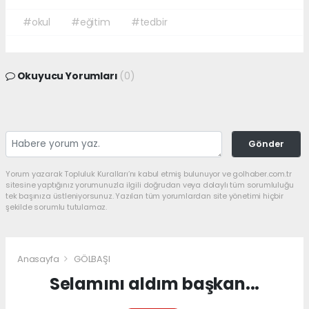
#okul
#eğitim
#tedbir
Okuyucu Yorumları
(0)
Gönder
Yorum yazarak Topluluk Kuralları’nı kabul etmiş bulunuyor ve golhaber.com.tr
sitesine yaptığınız yorumunuzla ilgili doğrudan veya dolaylı tüm sorumluluğu
tek başınıza üstleniyorsunuz. Yazılan tüm yorumlardan site yönetimi hiçbir
şekilde sorumlu tutulamaz.
Anasayfa
GÖLBAŞI
Selamını aldım başkan...