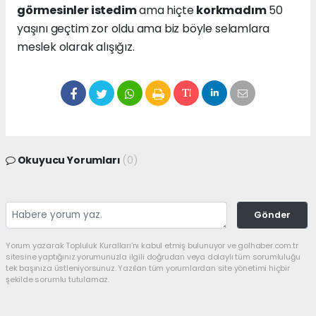
görmesinler istedim
ama hiçte
korkmadım
50
yaşını geçtim zor oldu ama biz böyle selamlara
meslek olarak alışığız.
Okuyucu Yorumları
(0)
Gönder
Yorum yazarak Topluluk Kuralları’nı kabul etmiş bulunuyor ve golhaber.com.tr
sitesine yaptığınız yorumunuzla ilgili doğrudan veya dolaylı tüm sorumluluğu
tek başınıza üstleniyorsunuz. Yazılan tüm yorumlardan site yönetimi hiçbir
şekilde sorumlu tutulamaz.