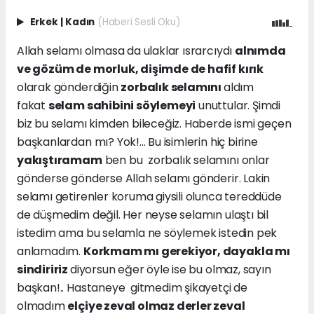
Erkek
|
Kadın
(Haberi Sesli Oku)
Allah selamı olmasa da ulaklar ısrarcıydı
alnımda
ve gözüm de morluk, dişimde de hafif kırık
olarak gönderdiğin
zorbalık selamını
aldım
fakat
selam sahibini söylemeyi
unuttular. Şimdi
biz bu selamı kimden bileceğiz. Haberde ismi geçen
başkanlardan mı? Yok!... Bu isimlerin hiç birine
yakıştıramam
ben bu zorbalık selamını onlar
gönderse gönderse Allah selamı gönderir. Lakin
selamı getirenler koruma giysili olunca tereddüde
de düşmedim değil. Her neyse selamın ulaştı bil
istedim ama bu selamla ne söylemek istedin pek
anlamadım.
Korkmam mı gerekiyor, dayakla mı
sindiririz
diyorsun eğer öyle ise bu olmaz, sayın
başkan!.. Hastaneye gitmedim şikayetçi de
olmadım
elçiye zeval olmaz derler zeval