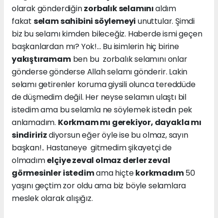
olarak gönderdiğin
zorbalık selamını
aldım
fakat
selam sahibini söylemeyi
unuttular. Şimdi
biz bu selamı kimden bileceğiz. Haberde ismi geçen
başkanlardan mı? Yok!... Bu isimlerin hiç birine
yakıştıramam
ben bu zorbalık selamını onlar
gönderse gönderse Allah selamı gönderir. Lakin
selamı getirenler koruma giysili olunca tereddüde
de düşmedim değil. Her neyse selamın ulaştı bil
istedim ama bu selamla ne söylemek istedin pek
anlamadım.
Korkmam mı gerekiyor, dayakla mı
sindiririz
diyorsun eğer öyle ise bu olmaz, sayın
başkan!.. Hastaneye gitmedim şikayetçi de
olmadım
elçiye zeval olmaz derler zeval
görmesinler istedim
ama hiçte
korkmadım
50
yaşını geçtim zor oldu ama biz böyle selamlara
meslek olarak alışığız.