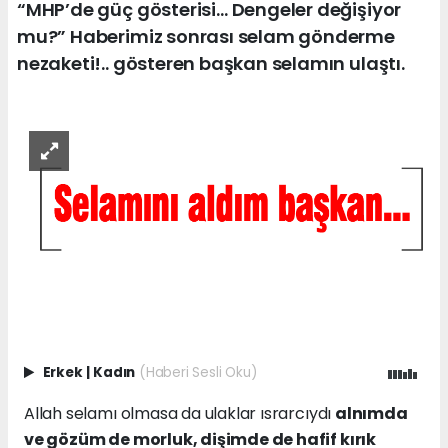
“MHP’de güç gösterisi… Dengeler değişiyor
mu?” Haberimiz sonrası selam gönderme
nezaketi!.. gösteren başkan selamın ulaştı.
Erkek
|
Kadın
(Haberi Sesli Oku)
Allah selamı olmasa da ulaklar ısrarcıydı
alnımda
ve gözüm de morluk, dişimde de hafif kırık