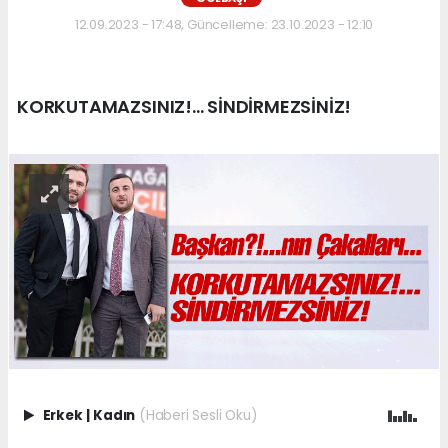
12.09.2023 - 17:48, Güncelleme: 23.10.2023 - 12:10
KORKUTAMAZSINIZ!... SİNDİRMEZSİNİZ!
Erkek
|
Kadın
(Haberi Sesli Oku)