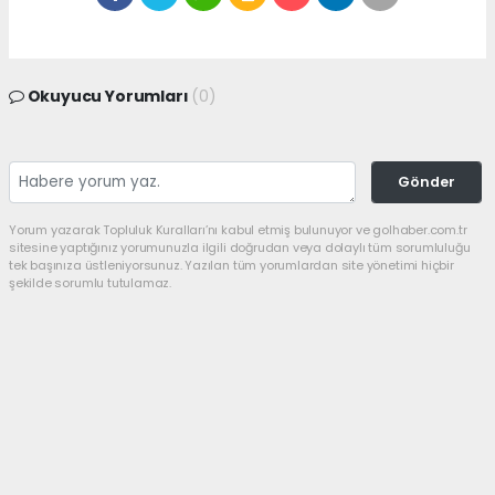
Okuyucu Yorumları
(0)
Gönder
Yorum yazarak Topluluk Kuralları’nı kabul etmiş bulunuyor ve golhaber.com.tr
sitesine yaptığınız yorumunuzla ilgili doğrudan veya dolaylı tüm sorumluluğu
tek başınıza üstleniyorsunuz. Yazılan tüm yorumlardan site yönetimi hiçbir
şekilde sorumlu tutulamaz.
haber paketi
haber scripti
haber yazılımı
Tüm hakları saklı tutulmaktadır.Copyright 2026©
Haber Yazılımı:
Web Aksiyon ®