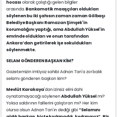
hocası
olarak çalıştığı gelen bilgiler
arasında.
Bankamatik maaşçıları oldukları
söylenen bu iki şahısın zaman zaman Gölbaşı
Belediye Başkanı Ramazan Şimşek'in
korumalığını yaptığı, ama Abdullah Yüksel'in
emrinde oldukları ve onun tarafından
Ankara’dan getirilerek işe sokuldukları
söylenmekte.
SELAM GÖNDEREN BAŞKAN KİM?
Gazetemizin imtiyaz sahibi Adnan Tan'a zorbalık
selamı gönderen başkan kim?
Mevlüt Karakaya
'dan izinsiz elini dahi
oynatamayacağı söylenen
Abdullah Yüksel
mi?
Yoksa saldırının faillerini çalıştıran mı? Her kim
olursa olsun Adnan Tan'ın dediği gibi
“Selamını
aldık başkan, hiçte korkmadık, korkmayız”.
Biz