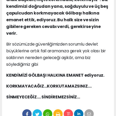
kendimizi doğrudan yana, sağduyulu ve üç beş
çapulcudan korkmayacak Gölbaşı halkına
emanet ettik, ediyoruz. Bu halk size ve sizin
gibilere gereken cevabı verdi, gerekirse yine
verir.
Bir sözümüzde güvenliğimizden sorumlu devlet
büyüklerine artık fail aramanıza gerek yok olası bir
saldırının nereden geleceği aşikâr, ama biz
söylediğimiz gibi
KENDİMİZİ GÖLBAŞI HALKINA EMANET ediyoruz.
KORKMAYACAĞIZ…KORKUTAMAZSINIZ….
SİNMEYECEĞİZ…. SİNDİREMEZSİNİZ…