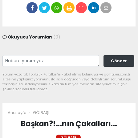
Okuyucu Yorumları
(0)
Gönder
Yorum yazarak Topluluk Kuralları’nı kabul etmiş bulunuyor ve golhaber.com.tr
sitesine yaptığınız yorumunuzla ilgili doğrudan veya dolaylı tüm sorumluluğu
tek başınıza üstleniyorsunuz. Yazılan tüm yorumlardan site yönetimi hiçbir
şekilde sorumlu tutulamaz.
Anasayfa
GÖLBAŞI
Başkan?!...nın Çakalları...
GÖLBAŞI