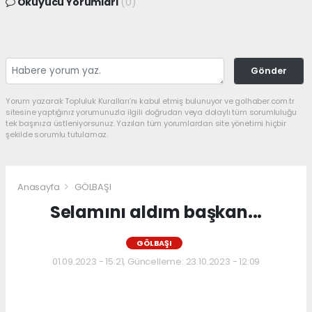
Okuyucu Yorumları
(0)
Gönder
Yorum yazarak Topluluk Kuralları’nı kabul etmiş bulunuyor ve golhaber.com.tr
sitesine yaptığınız yorumunuzla ilgili doğrudan veya dolaylı tüm sorumluluğu
tek başınıza üstleniyorsunuz. Yazılan tüm yorumlardan site yönetimi hiçbir
şekilde sorumlu tutulamaz.
Anasayfa
GÖLBAŞI
Selamını aldım başkan...
GÖLBAŞI
01.09.2023 - 15:21, Güncelleme: 23.10.2023 - 12:09