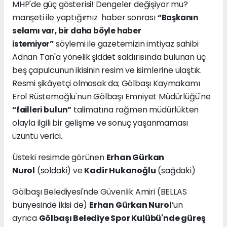
MHP'de güç gösterisi! Dengeler değişiyor mu?
manşeti ile yaptığımız haber sonrası
“Başkanın
selamı var, bir daha böyle haber
söylemi ile gazetemizin imtiyaz sahibi
istemiyor”
Adnan Tan'a yönelik şiddet saldırısında bulunan üç
beş çapulcunun ikisinin resim ve isimlerine ulaştık.
Resmi şikâyetçi olmasak da; Gölbaşı Kaymakamı
Erol Rüstemoğlu'nun Gölbaşı Emniyet Müdürlüğü'ne
talimatına rağmen müdürlükten
“failleri bulun”
olayla ilgili bir gelişme ve sonuç yaşanmaması
üzüntü verici.
Üsteki resimde görünen
Erhan Gürkan
Nurol
(soldaki) ve
Kadir Hukanoğlu
(sağdaki)
Gölbaşı Belediyesi'nde Güvenlik Amiri (BELLAS
bünyesinde ikisi de)
Erhan Gürkan Nurol
’un
ayrıca
Gölbaşı Belediye Spor Kulübü'nde güreş