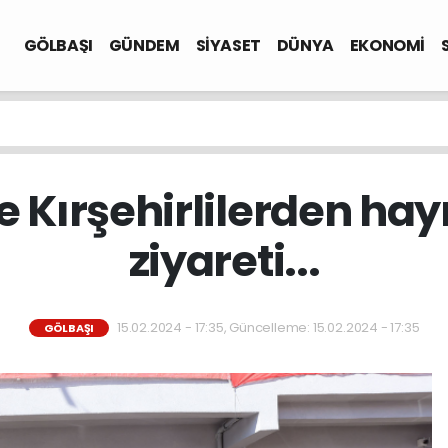
GÖLBAŞI
GÜNDEM
SİYASET
DÜNYA
EKONOMİ
 Kırşehirlilerden hayı
ziyareti...
15.02.2024 - 17:35, Güncelleme: 15.02.2024 - 17:35
GÖLBAŞI