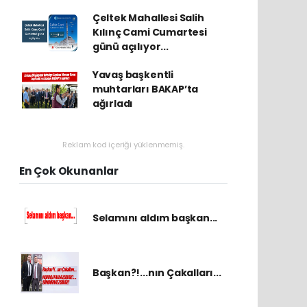
Çeltek Mahallesi Salih
Kılınç Cami Cumartesi
günü açılıyor...
Yavaş başkentli
muhtarları BAKAP’ta
ağırladı
Reklam kod içeriği yüklenmemiş.
En Çok Okunanlar
Selamını aldım başkan...
Başkan?!...nın Çakalları...