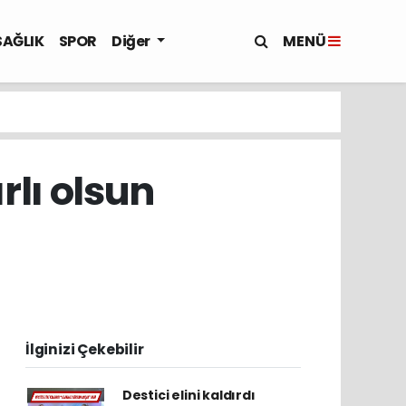
MENÜ
SAĞLIK
SPOR
Diğer
rlı olsun
İlginizi Çekebilir
Destici elini kaldırdı