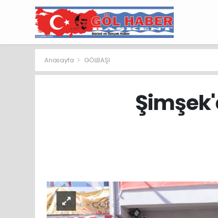
Anasayfa
GÖLBAŞI
Şimşek'e