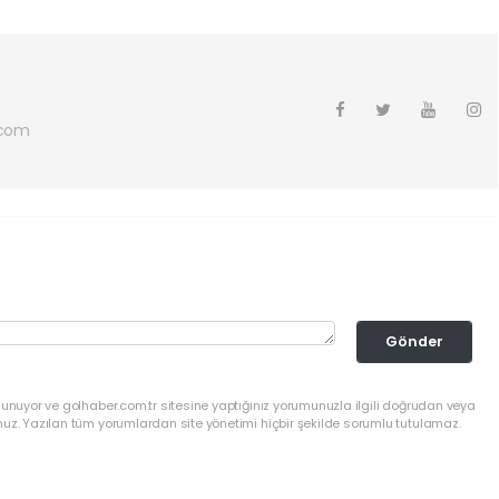
.com
Gönder
lunuyor ve golhaber.com.tr sitesine yaptığınız yorumunuzla ilgili doğrudan veya
nuz. Yazılan tüm yorumlardan site yönetimi hiçbir şekilde sorumlu tutulamaz.