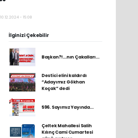
0.12.2024 - 15:08
İlginizi Çekebilir
Başkan?!...nın Çakalları...
Destici elini kaldırdı
“Adayımız Gökhan
Koçak” dedi
596. Sayımız Yayında...
Çeltek Mahallesi Salih
Kılınç Cami Cumartesi