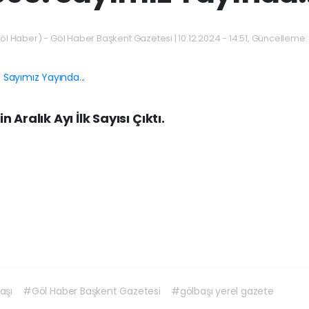
öl Haber) - Göl Haber Başkent Gazetesi | 10.12.2024 - 14:51, Güncelleme: 1
Aralık Ayı İlk Sayısı Çıktı.
aşı
#Göl Haber Başkent Gazetesi
#gölbaşı yerel gazete