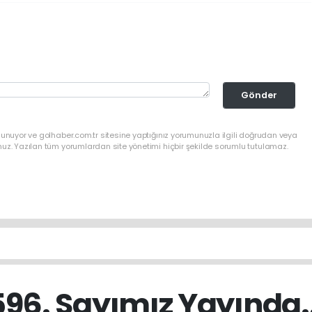
Gönder
lunuyor ve golhaber.com.tr sitesine yaptığınız yorumunuzla ilgili doğrudan veya
nuz. Yazılan tüm yorumlardan site yönetimi hiçbir şekilde sorumlu tutulamaz.
596. Sayımız Yayında..