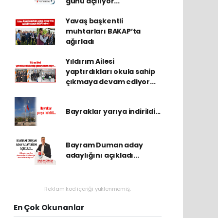
günü açılıyor...
Yavaş başkentli
muhtarları BAKAP’ta
ağırladı
Yıldırım Ailesi
yaptırdıkları okula sahip
çıkmaya devam ediyor...
Bayraklar yarıya indirildi...
Bayram Duman aday
adaylığını açıkladı...
Reklam kod içeriği yüklenmemiş.
En Çok Okunanlar