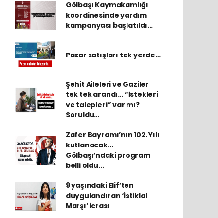
Gölbaşı Kaymakamlığı
koordinesinde yardım
kampanyası başlatıldı...
Pazar satışları tek yerde…
Şehit Aileleri ve Gaziler
tek tek arandı… “İstekleri
ve talepleri” var mı?
Soruldu…
Zafer Bayramı’nın 102. Yılı
kutlanacak...
Gölbaşı’ndaki program
belli oldu...
9 yaşındaki Elif’ten
duygulandıran ‘İstiklal
Marşı’ icrası