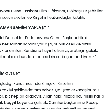
syonu Genel Başkanı Hilmi Gökçınar, Gölbaşı Kırşehirliler
yon üyeleri ve Kırşehirli vatandaşlar katıldı.
ZAMAN SAMİMİ YAKLAŞTI"
hirli Dernekler Federasyonu Genel Başkanı Hilmi
her zaman samimi yaklaştı, bunun özellikle altını
 önemlidir. Kendisine hayırlı olsun ziyareti için geldik.
iler olarak bundan sonrası için de başarılar diliyoruz.”
AİM OLSUN"
ladığı konuşmasında Şimşek; "Kırşehirli
çok iyi şekilde devam ediyor. Çalışma arkadaşlarımız
r, biz hep bir aradayız. Allah hakkımızda hayırlısını nasip
k beş yıl boyunca çalıştık. Cumhurbaşkanımız Recep
iderimiz, Genel Başkanımız Devlet Bahçeli Beyefendi