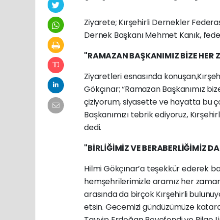
Ziyarete; Kırşehirli Dernekler Federa
Dernek Başkanı Mehmet Kanık, federas
"RAMAZAN BAŞKANIMIZ BİZE HER 
Ziyaretleri esnasında konuşan,Kırşe
Gökçınar; “Ramazan Başkanımız bize 
çiziyorum, siyasette ve hayatta bu çok
Başkanımızı tebrik ediyoruz, Kırşehirl
dedi.
"BİRLİĞİMİZ VE BERABERLİĞİMİZ D
Hilmi Gökçınar’a teşekkür ederek baş
hemşehrilerimizle aramız her zaman 
arasında da birçok Kırşehirli bulunuyo
etsin. Gecemizi gündüzümüze katara
Tayyip Erdoğan Beyefendi ve Bilge L