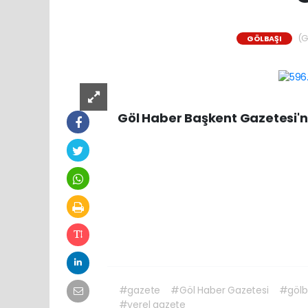
(G
GÖLBAŞI
Göl Haber Başkent Gazetesi'nin 
#gazete
#Göl Haber Gazetesi
#gölb
#yerel gazete