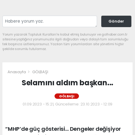
Gönder
Yorum yazarak Topluluk Kuralları’nı kabul etmiş bulunuyor ve golhaber.com.tr
sitesine yaptığınız yorumunuzla ilgili doğrudan veya dolaylı tüm sorumluluğu
tek başınıza üstleniyorsunuz. Yazılan tüm yorumlardan site yönetimi hiçbir
şekilde sorumlu tutulamaz.
Anasayfa
GÖLBAŞI
Selamını aldım başkan...
GÖLBAŞI
01.09.2023 - 15:21, Güncelleme: 23.10.2023 - 12:09
“MHP’de güç gösterisi… Dengeler değişiyor