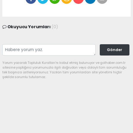
Okuyucu Yorumları
(0)
Gönder
Yorum yazarak Topluluk Kuralları’nı kabul etmiş bulunuyor ve golhaber.com.tr
sitesine yaptığınız yorumunuzla ilgili doğrudan veya dolaylı tüm sorumluluğu
tek başınıza üstleniyorsunuz. Yazılan tüm yorumlardan site yönetimi hiçbir
şekilde sorumlu tutulamaz.
haber paketi
haber scripti
haber yazılımı
Tüm hakları saklı tutulmaktadır.Copyright 2026©
Haber Yazılımı:
Web Aksiyon ®