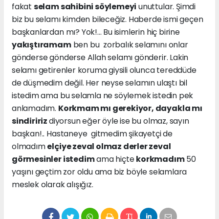
fakat
selam sahibini söylemeyi
unuttular. Şimdi
biz bu selamı kimden bileceğiz. Haberde ismi geçen
başkanlardan mı? Yok!... Bu isimlerin hiç birine
yakıştıramam
ben bu zorbalık selamını onlar
gönderse gönderse Allah selamı gönderir. Lakin
selamı getirenler koruma giysili olunca tereddüde
de düşmedim değil. Her neyse selamın ulaştı bil
istedim ama bu selamla ne söylemek istedin pek
anlamadım.
Korkmam mı gerekiyor, dayakla mı
sindiririz
diyorsun eğer öyle ise bu olmaz, sayın
başkan!.. Hastaneye gitmedim şikayetçi de
olmadım
elçiye zeval olmaz derler zeval
görmesinler istedim
ama hiçte
korkmadım
50
yaşını geçtim zor oldu ama biz böyle selamlara
meslek olarak alışığız.