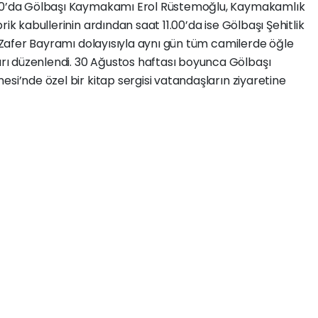
.30’da Gölbaşı Kaymakamı Erol Rüstemoğlu, Kaymakamlık
ik kabullerinin ardından saat 11.00’da ise Gölbaşı Şehitlik
ca Zafer Bayramı dolayısıyla aynı gün tüm camilerde öğle
ı düzenlendi. 30 Ağustos haftası boyunca Gölbaşı
si’nde özel bir kitap sergisi vatandaşların ziyaretine