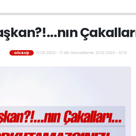
şkan?!...nın Çakalları
12.09.2023 - 17:48, Güncelleme: 23.10.2023 - 12:10
GÖLBAŞI