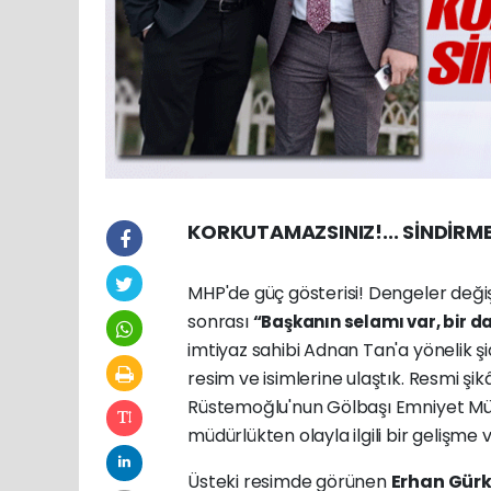
KORKUTAMAZSINIZ!... SİNDİRME
MHP'de güç gösterisi! Dengeler deği
sonrası
“Başkanın selamı var, bir d
imtiyaz sahibi Adnan Tan'a yönelik şi
resim ve isimlerine ulaştık. Resmi ş
Rüstemoğlu'nun Gölbaşı Emniyet M
müdürlükten olayla ilgili bir gelişm
Üsteki resimde görünen
Erhan Gürk