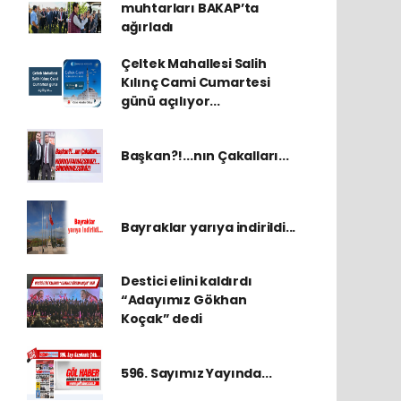
muhtarları BAKAP’ta
ağırladı
Çeltek Mahallesi Salih
Kılınç Cami Cumartesi
günü açılıyor...
Başkan?!...nın Çakalları...
Bayraklar yarıya indirildi...
Destici elini kaldırdı
“Adayımız Gökhan
Koçak” dedi
596. Sayımız Yayında...