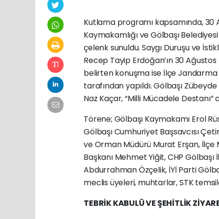
Kutlama programı kapsamında, 30 A
Kaymakamlığı ve Gölbaşı Belediyesi
çelenk sunuldu. Saygı Duruşu ve İst
Recep Tayip Erdoğan’ın 30 Ağustos
belirten konuşma ise İlçe Jandarma
tarafından yapıldı. Gölbaşı Zübeyde 
Naz Kaçar, “Milli Mücadele Destanı” adl
Törene; Gölbaşı Kaymakamı Erol Rüs
Gölbaşı Cumhuriyet Başsavcısı Çetin
ve Orman Müdürü Murat Erşan, İlçe Mi
Başkanı Mehmet Yiğit, CHP Gölbaşı 
Abdurrahman Özçelik, İYİ Parti Gölb
meclis üyeleri, muhtarlar, STK temsilci
TEBRİK KABULÜ VE ŞEHİTLİK ZİYAR