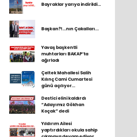
Bayraklar yarıya indirildi...
Başkan?!...nın Çakalları...
Yavaş başkentli
muhtarları BAKAP’ta
ağırladı
Çeltek Mahallesi Salih
Kılınç Cami Cumartesi
günü açılıyor...
Destici elini kaldırdı
“Adayımız Gökhan
Koçak” dedi
Yıldırım Ailesi
yaptırdıkları okula sahip
çıkmaya devam ediyor...