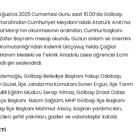
ğustos 2025 Cumartesi Günü saat 10.00’da Gölbaşı
 tarafından Cumhuriyet Meydanı’ndaki Atatürk Anıtı’na
iklal Marşı’nın okunmasının ardından, Cumhurbaşkanı
 Zafer Bayramı mesajı okundu. Günün anlam ve önemini
 Komutanlığı’ndan Kıdemli Üstçavuş Yelda Çağlar
Hanım Mesleki ve Teknik Anadolu Lisesi öğrencisi Ecrin
ı şiiri seslendirdi.
temoğlu, Gölbaşı Belediye Başkanı Yakup Odabaşı,
 Güzel, İlçe Jandarma Komutanı Soner Ergün, İlçe Tarım
lli Eğitim Müdürü Serap Yılmaz, Gölbaşı Ziraat Odası
İlçe Başkanı Nazım Sağlam, MHP Gölbaşı İlçe Başkanı
aşı İlçe Başkanı Mahmut Aksoy, başkan yardımcıları,
leri, şehit yakınları, gaziler ve vatandaşlar katıldı.
ETİ