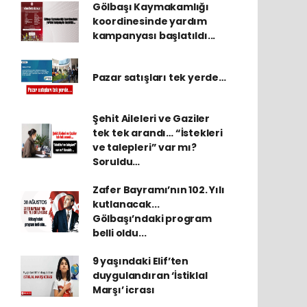
Gölbaşı Kaymakamlığı
koordinesinde yardım
kampanyası başlatıldı...
Pazar satışları tek yerde…
Şehit Aileleri ve Gaziler
tek tek arandı… “İstekleri
ve talepleri” var mı?
Soruldu…
Zafer Bayramı’nın 102. Yılı
kutlanacak...
Gölbaşı’ndaki program
belli oldu...
9 yaşındaki Elif’ten
duygulandıran ‘İstiklal
Marşı’ icrası