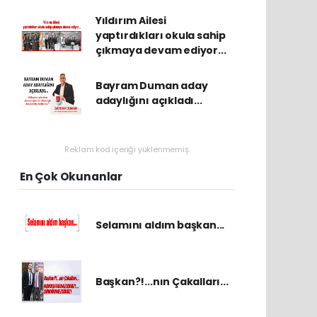
Yıldırım Ailesi
yaptırdıkları okula sahip
çıkmaya devam ediyor...
Bayram Duman aday
adaylığını açıkladı...
Reklam kod içeriği yüklenmemiş.
En Çok Okunanlar
Selamını aldım başkan...
Başkan?!...nın Çakalları...