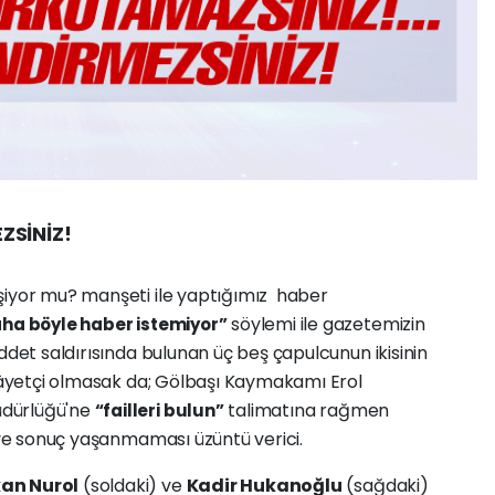
ZSİNİZ!
şiyor mu? manşeti ile yaptığımız haber
söylemi ile gazetemizin
aha böyle haber istemiyor”
ddet saldırısında bulunan üç beş çapulcunun ikisinin
ikâyetçi olmasak da; Gölbaşı Kaymakamı Erol
üdürlüğü'ne
talimatına rağmen
“failleri bulun”
e ve sonuç yaşanmaması üzüntü verici.
an Nurol
(soldaki) ve
Kadir Hukanoğlu
(sağdaki)