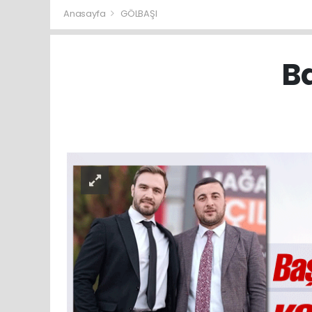
Anasayfa
GÖLBAŞI
Ba