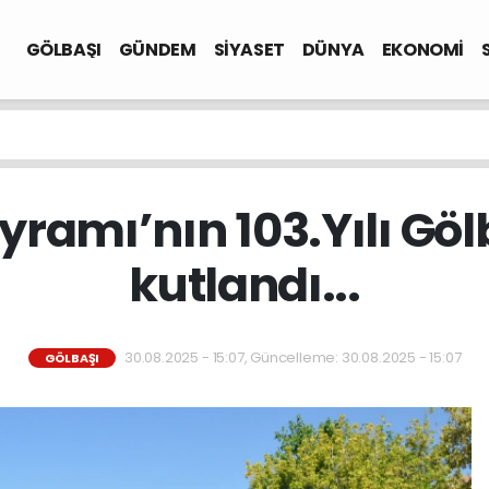
GÖLBAŞI
GÜNDEM
SİYASET
DÜNYA
EKONOMİ
yramı’nın 103.Yılı Gö
kutlandı...
30.08.2025 - 15:07, Güncelleme: 30.08.2025 - 15:07
GÖLBAŞI