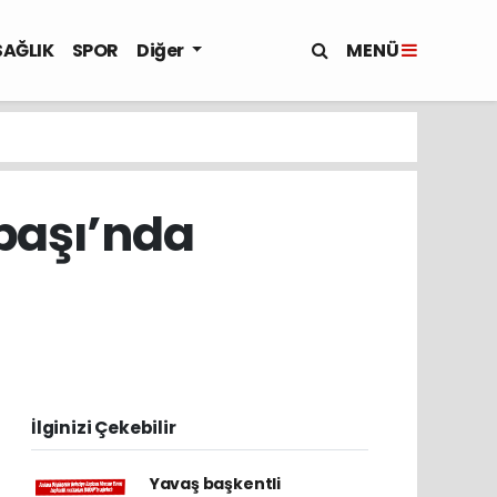
MENÜ
SAĞLIK
SPOR
Diğer
lbaşı’nda
İlginizi Çekebilir
Yavaş başkentli