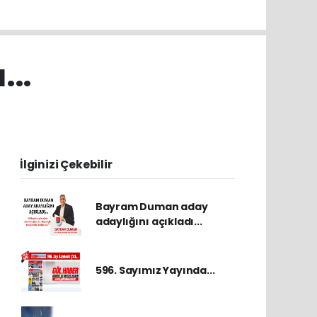
...
İlginizi Çekebilir
Bayram Duman aday
adaylığını açıkladı...
596. Sayımız Yayında...