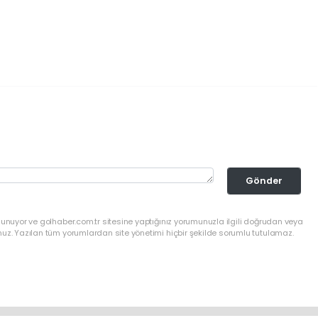
Gönder
lunuyor ve golhaber.com.tr sitesine yaptığınız yorumunuzla ilgili doğrudan veya
nuz. Yazılan tüm yorumlardan site yönetimi hiçbir şekilde sorumlu tutulamaz.