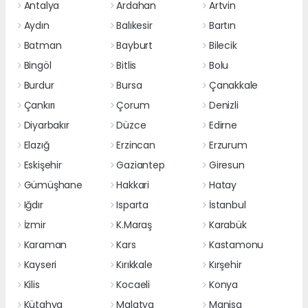
Antalya
Ardahan
Artvin
Aydın
Balıkesir
Bartın
Batman
Bayburt
Bilecik
Bingöl
Bitlis
Bolu
Burdur
Bursa
Çanakkale
Çankırı
Çorum
Denizli
Diyarbakır
Düzce
Edirne
Elazığ
Erzincan
Erzurum
Eskişehir
Gaziantep
Giresun
Gümüşhane
Hakkari
Hatay
Iğdır
Isparta
İstanbul
İzmir
K.Maraş
Karabük
Karaman
Kars
Kastamonu
Kayseri
Kırıkkale
Kırşehir
Kilis
Kocaeli
Konya
Kütahya
Malatya
Manisa