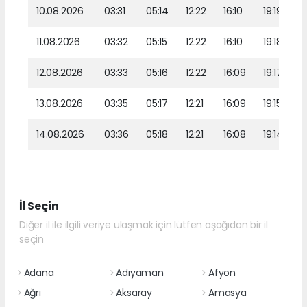
10.08.2026
03:31
05:14
12:22
16:10
19:19
11.08.2026
03:32
05:15
12:22
16:10
19:18
12.08.2026
03:33
05:16
12:22
16:09
19:17
13.08.2026
03:35
05:17
12:21
16:09
19:15
14.08.2026
03:36
05:18
12:21
16:08
19:14
İl Seçin
Diğer il ile ilgili veriye ulaşmak için lütfen aşağıdan bir il
seçin
Adana
Adıyaman
Afyon
Ağrı
Aksaray
Amasya