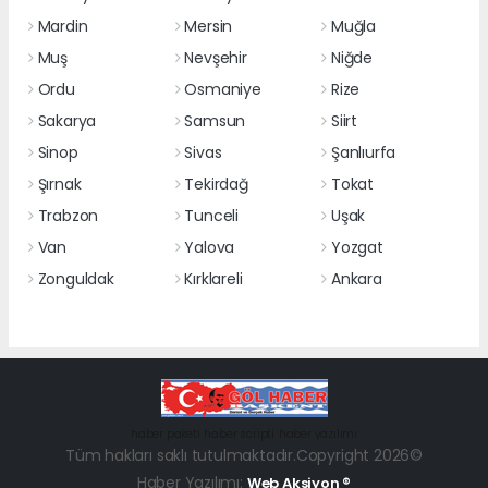
Mardin
Mersin
Muğla
Muş
Nevşehir
Niğde
Ordu
Osmaniye
Rize
Sakarya
Samsun
Siirt
Sinop
Sivas
Şanlıurfa
Şırnak
Tekirdağ
Tokat
Trabzon
Tunceli
Uşak
Van
Yalova
Yozgat
Zonguldak
Kırklareli
Ankara
haber paketi
haber scripti
haber yazılımı
Tüm hakları saklı tutulmaktadır.Copyright 2026©
Haber Yazılımı:
Web Aksiyon ®