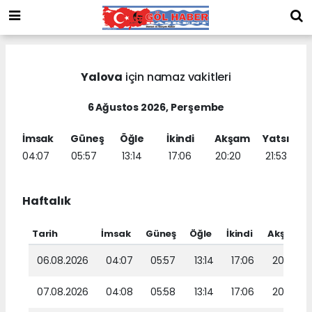
Yalova
için namaz vakitleri
6 Ağustos 2026, Perşembe
İmsak
Güneş
Öğle
İkindi
Akşam
Yatsı
04:07
05:57
13:14
17:06
20:20
21:53
Haftalık
Tarih
İmsak
Güneş
Öğle
İkindi
Akşam
06.08.2026
04:07
05:57
13:14
17:06
20:20
07.08.2026
04:08
05:58
13:14
17:06
20:19