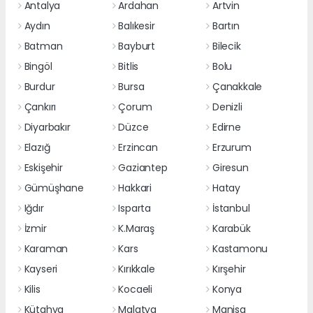
Antalya
Ardahan
Artvin
Aydın
Balıkesir
Bartın
Batman
Bayburt
Bilecik
Bingöl
Bitlis
Bolu
Burdur
Bursa
Çanakkale
Çankırı
Çorum
Denizli
Diyarbakır
Düzce
Edirne
Elazığ
Erzincan
Erzurum
Eskişehir
Gaziantep
Giresun
Gümüşhane
Hakkari
Hatay
Iğdır
Isparta
İstanbul
İzmir
K.Maraş
Karabük
Karaman
Kars
Kastamonu
Kayseri
Kırıkkale
Kırşehir
Kilis
Kocaeli
Konya
Kütahya
Malatya
Manisa