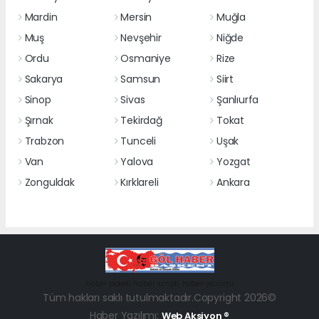
Mardin
Mersin
Muğla
Muş
Nevşehir
Niğde
Ordu
Osmaniye
Rize
Sakarya
Samsun
Siirt
Sinop
Sivas
Şanlıurfa
Şırnak
Tekirdağ
Tokat
Trabzon
Tunceli
Uşak
Van
Yalova
Yozgat
Zonguldak
Kırklareli
Ankara
haber paketi
haber scripti
haber yazılımı
Tüm hakları saklı tutulmaktadır.Copyright 2026©
Haber Yazılımı:
Web Aksiyon ®