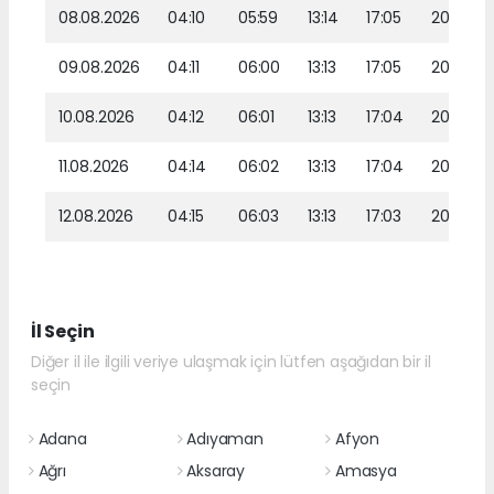
08.08.2026
04:10
05:59
13:14
17:05
20:17
09.08.2026
04:11
06:00
13:13
17:05
20:16
10.08.2026
04:12
06:01
13:13
17:04
20:15
11.08.2026
04:14
06:02
13:13
17:04
20:13
12.08.2026
04:15
06:03
13:13
17:03
20:12
İl Seçin
Diğer il ile ilgili veriye ulaşmak için lütfen aşağıdan bir il
seçin
Adana
Adıyaman
Afyon
Ağrı
Aksaray
Amasya