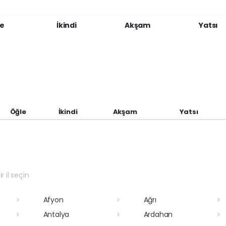
e
İkindi
Akşam
Yatsı
Öğle
İkindi
Akşam
Yatsı
r il seçin
Afyon
Ağrı
Antalya
Ardahan