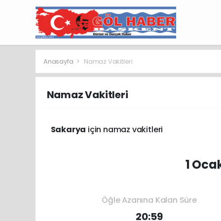
Anasayfa
Namaz Vakitleri
Namaz Vakitleri
Sakarya
için namaz vakitleri
1 Oca
Öğle Azanına Kalan Süre
20:59