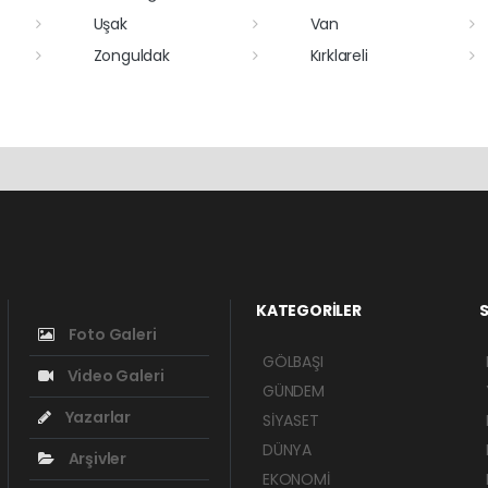
Uşak
Van
Zonguldak
Kırklareli
KATEGORİLER
S
Foto Galeri
GÖLBAŞI
Video Galeri
GÜNDEM
Yazarlar
SİYASET
DÜNYA
Arşivler
EKONOMİ