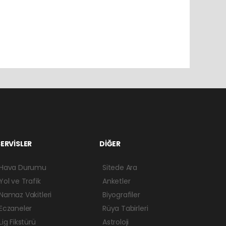
ERVİSLER
DİĞER
Hava Durumu
Sitede Ara
Yol ve Trafik
Anketler
Namaz Vakitleri
Biyografiler
Eczaneler
Rüya Tabirleri
Lig Fikstürü
Astroloji