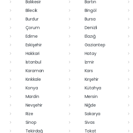
Balıkesir
Bartın
Bilecik
Bingöl
Burdur
Bursa
Çorum
Denizli
Edirne
Elazığ
Eskişehir
Gaziantep
Hakkari
Hatay
İstanbul
İzmir
Karaman
Kars
Kırıkkale
Kırşehir
Konya
Kütahya
Mardin
Mersin
Nevşehir
Niğde
Rize
Sakarya
Sinop
Sivas
Tekirdağ
Tokat