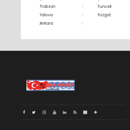
Trabzon
Tunceli
Yalova
Yozgat
Ankara
Pro-0.104