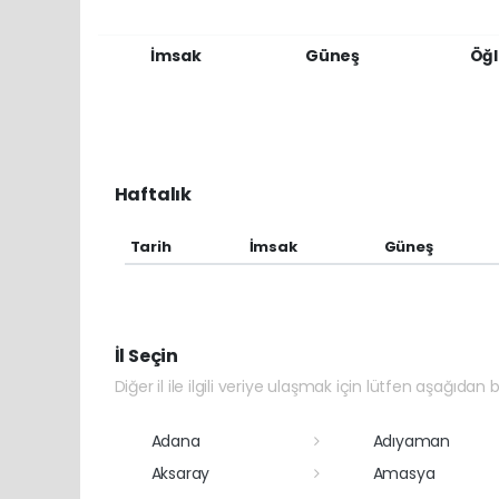
İmsak
Güneş
Öğl
Haftalık
Tarih
İmsak
Güneş
İl Seçin
Diğer il ile ilgili veriye ulaşmak için lütfen aşağıdan bi
Adana
Adıyaman
Aksaray
Amasya