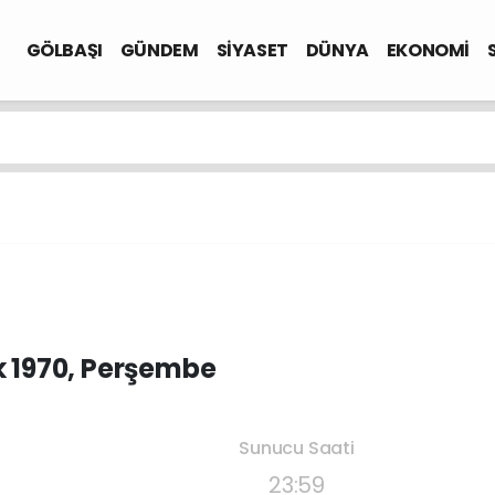
GÖLBAŞI
GÜNDEM
SİYASET
DÜNYA
EKONOMİ
k 1970, Perşembe
Sunucu Saati
23:59