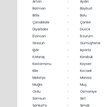
Artvin
Aydın
Batman
Bayburt
Bitlis
Bolu
Çanakkale
Çankırı
Diyarbakır
Düzce
Erzincan
Erzurum
Giresun
Gümüşhane
Iğdır
Isparta
K.Maraş
Karabük
Kastamonu
Kayseri
Kilis
Kocaeli
Malatya
Manisa
Muğla
Muş
Ordu
Osmaniye
Samsun
Siirt
Şanlıurfa
Şırnak