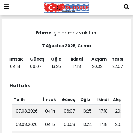
Edirne
için namaz vakitleri
7 Ağustos 2026, Cuma
İmsak
Güneş
Öğle
İkindi
Akşam
Yatsı
04:14
06:07
13:25
17:18
20:32
22:07
Haftalık
Tarih
İmsak
Güneş
Öğle
İkindi
Akşam
07.08.2026
04:14
06:07
13:25
17:18
20:32
08.08.2026
04:15
06:08
13:24
17:18
20:30