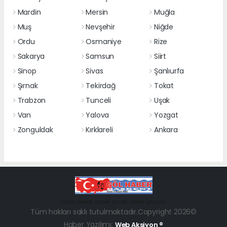
Mardin
Mersin
Muğla
Muş
Nevşehir
Niğde
Ordu
Osmaniye
Rize
Sakarya
Samsun
Siirt
Sinop
Sivas
Şanlıurfa
Şırnak
Tekirdağ
Tokat
Trabzon
Tunceli
Uşak
Van
Yalova
Yozgat
Zonguldak
Kırklareli
Ankara
haber paketi
haber scripti
haber yazılımı
Tüm hakları saklı tutulmaktadır.Copyright 2026©
Haber Yazılımı:
Web Aksiyon ®