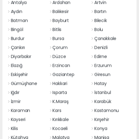
Antalya
Ardahan
Artvin
Aydın
Balıkesir
Bartın
Batman
Bayburt
Bilecik
Bingöl
Bitlis
Bolu
Burdur
Bursa
Çanakkale
Çankırı
Çorum
Denizli
Diyarbakır
Düzce
Edirne
Elazığ
Erzincan
Erzurum
Eskişehir
Gaziantep
Giresun
Gümüşhane
Hakkari
Hatay
Iğdır
Isparta
İstanbul
İzmir
K.Maraş
Karabük
Karaman
Kars
Kastamonu
Kayseri
Kırıkkale
Kırşehir
Kilis
Kocaeli
Konya
Kütahya
Malatya
Manisa