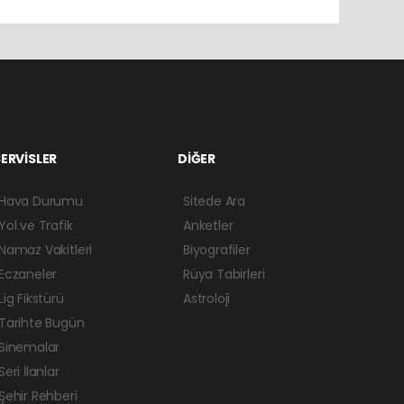
ERVİSLER
DİĞER
Hava Durumu
Sitede Ara
Yol ve Trafik
Anketler
Namaz Vakitleri
Biyografiler
Eczaneler
Rüya Tabirleri
Lig Fikstürü
Astroloji
Tarihte Bugün
Sinemalar
Seri İlanlar
Şehir Rehberi