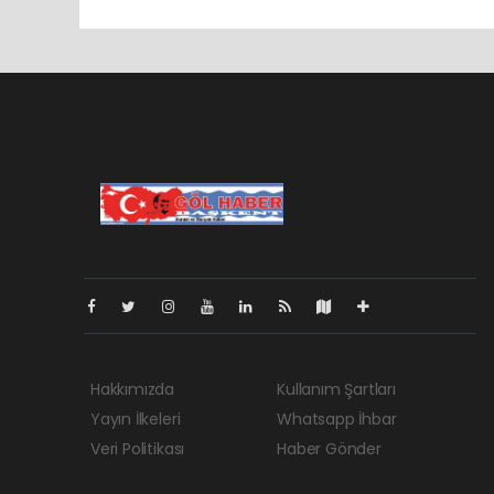
Pro-0.103
Hakkımızda
Kullanım Şartları
Yayın İlkeleri
Whatsapp İhbar
Veri Politikası
Haber Gönder