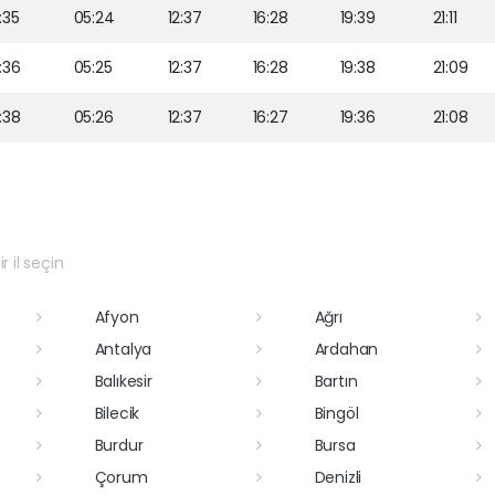
:35
05:24
12:37
16:28
19:39
21:11
:36
05:25
12:37
16:28
19:38
21:09
:38
05:26
12:37
16:27
19:36
21:08
r il seçin
Afyon
Ağrı
Antalya
Ardahan
Balıkesir
Bartın
Bilecik
Bingöl
Burdur
Bursa
Çorum
Denizli