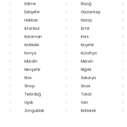
Edirne
Elazığ
Eskişehir
Gaziantep
Hakkari
Hatay
İstanbul
İzmir
Karaman
Kars
Kırıkkale
Kırşehir
Konya
Kütahya
Mardin
Mersin
Nevşehir
Niğde
Rize
Sakarya
Sinop
Sivas
Tekirdağ
Tokat
Uşak
Van
Zonguldak
Kırklareli