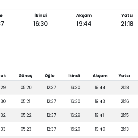
e
İkindi
Akşam
Yatsı
37
16:30
19:44
21:18
sak
Güneş
Öğle
İkindi
Akşam
Yatsı
:29
05:20
12:37
16:30
19:44
21:18
:30
05:21
12:37
16:30
19:43
21:16
:32
05:22
12:37
16:29
19:41
21:15
:33
05:23
12:37
16:29
19:40
21:13