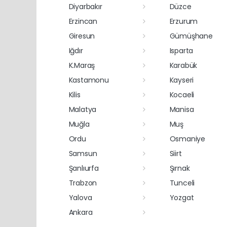
Diyarbakır
Düzce
Erzincan
Erzurum
Giresun
Gümüşhane
Iğdır
Isparta
K.Maraş
Karabük
Kastamonu
Kayseri
Kilis
Kocaeli
Malatya
Manisa
Muğla
Muş
Ordu
Osmaniye
Samsun
Siirt
Şanlıurfa
Şırnak
Trabzon
Tunceli
Yalova
Yozgat
Ankara