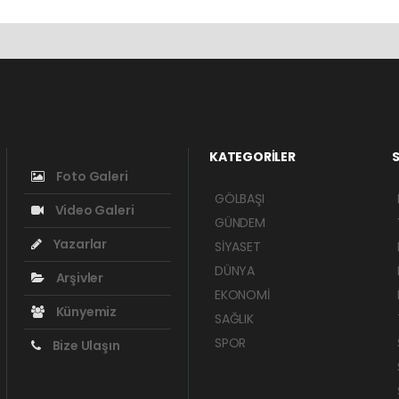
KATEGORİLER
S
Foto Galeri
GÖLBAŞI
Video Galeri
GÜNDEM
Yazarlar
SİYASET
DÜNYA
Arşivler
EKONOMİ
Künyemiz
SAĞLIK
SPOR
Bize Ulaşın