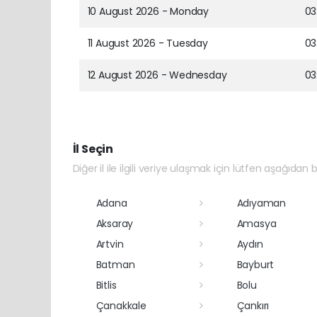
10 August 2026 - Monday
03
11 August 2026 - Tuesday
03
12 August 2026 - Wednesday
03
İl Seçin
Diğer il ile ilgili veriye ulaşmak için lütfen aşağıdan bi
Adana
Adıyaman
Aksaray
Amasya
Artvin
Aydın
Batman
Bayburt
Bitlis
Bolu
Çanakkale
Çankırı